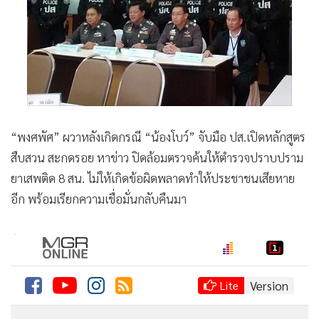
•
Good health & Well-being
•
Green Innovation & SD
•
Management & HR
•
MGR Live
•
Infographic
•
การเมือง
•
ท่องเที่ยว
“พงศพัศ” ผวาหลังเกิดกรณี “น้องโบว์” จับมือ ปส.เปิดหลักสูตร
•
กีฬา
สืบสวน สะกดรอย หาข่าว ปิดล้อมตรวจค้นให้ตำรวจปราบปราม
•
ต่างประเทศ
ยาเสพติด 8 สน. ไม่ให้เกิดข้อผิดพลาดทำให้ประชาชนเสียหาย
•
อีก พร้อมเรียกความเชื่อมั่นกลับคืนมา
Special Scoop
•
เศรษฐกิจ-ธุรกิจ
•
จีน
•
ชุมชน-คุณภาพชีวิต
•
อาชญากรรม
•
Motoring