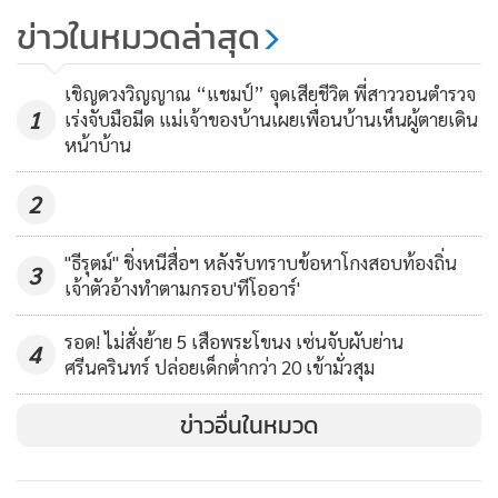
จับสาวใหญ่อ้างเป็นนางแจ๋วบ้าน
ข่าวในหมวดล่าสุด
นช.แม้ว ตุ๋นเงินเหยื่อ
6,275
เชิญดวงวิญญาณ “แชมป์” จุดเสียชีวิต พี่สาววอนตำรวจ
1
เร่งจับมือมีด แม่เจ้าของบ้านเผยเพื่อนบ้านเห็นผู้ตายเดิน
หน้าบ้าน
2
"ธีรุตม์" ชิ่งหนีสื่อฯ หลังรับทราบข้อหาโกงสอบท้องถิ่น
3
เจ้าตัวอ้างทำตามกรอบ'ทีโออาร์'
รอด! ไม่สั่งย้าย 5 เสือพระโขนง เซ่นจับผับย่าน
4
ศรีนครินทร์ ปล่อยเด็กต่ำกว่า 20 เข้ามั่วสุม
ข่าวอื่นในหมวด