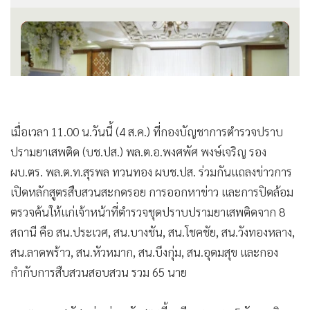
•
เกม
•
วิทยาศาสตร์
•
SMEs
•
หุ้น
•
อินโดจีน
•
กองทุนรวม
เมื่อเวลา 11.00 น.วันนี้ (4 ส.ค.) ที่กองบัญชาการตำรวจปราบ
•
Celeb Online
ปรามยาเสพติด (บช.ปส.) พล.ต.อ.พงศพัศ พงษ์เจริญ รอง
•
Factcheck
ผบ.ตร. พล.ต.ท.สุรพล ทวนทอง ผบช.ปส. ร่วมกันแถลงข่าวการ
•
ญี่ปุ่น
เปิดหลักสูตรสืบสวนสะกดรอย การออกหาข่าว และการปิดล้อม
•
News1
ตรวจค้นให้แก่เจ้าหน้าที่ตำรวจชุดปราบปรามยาเสพติดจาก 8
•
Gotomanager
สถานี คือ สน.ประเวศ, สน.บางชัน, สน.โชคชัย, สน.วังทองหลาง,
สน.ลาดพร้าว, สน.หัวหมาก, สน.บึงกุ่ม, สน.อุดมสุข และกอง
กำกับการสืบสวนสอบสวน รวม 65 นาย