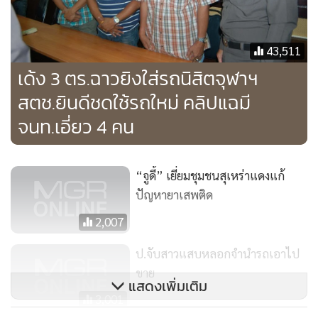
43,511
เด้ง 3 ตร.ฉาวยิงใส่รถนิสิตจุฬาฯ
สตช.ยินดีชดใช้รถใหม่ คลิปแฉมี
จนท.เอี่ยว 4 คน
“จูดี้” เยี่ยมชุมชนสุเหร่าแดงแก้
ปัญหายาเสพติด
2,007
ป.จับสาวแสบหลอกจำนำรถเอาไป
ขาย
แสดงเพิ่มเติม
3,001