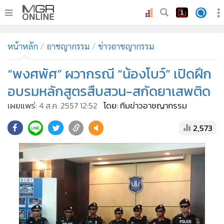
•
หน้าหลัก
หน้าหลัก
อาชญากรรม
ข่าวอาชญากรรม
•
ทันเหตุการณ์
•
“พงศพัศ” ผวากรณี “น้องโบว์” เปิดฝึก
ภาคใต้
•
ภูมิภาค
อบรมหลักสูตรสืบสวน-สกัดยาเสพติด
•
Online Section
เผยแพร่:
4 ส.ค. 2557 12:52
โดย: ทีมข่าวอาชญากรรม
•
บันเทิง
2,573
•
ผู้จัดการรายวัน
•
คอลัมนิสต์
•
ละคร
•
CbizReview
•
Cyber BIZ
•
ผู้จัดกวน