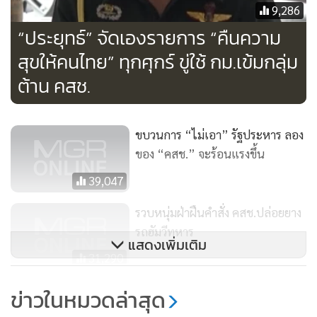
9,286
“ประยุทธ์” จัดเองรายการ “คืนความ
สุขให้คนไทย” ทุกศุกร์ ขู่ใช้ กม.เข้มกลุ่ม
ต้าน คสช.
พล.ต.อ.สมยศ กล่าวว่า หลังจากที่พนักงานสอบสวนทำการสอบ
ปากคำเสร็จสิ้น ทางทหารก็ได้เดินทางมารับตัวผู้ต้องหาไปขึ้น
ขบวนการ “ไม่เอา” รัฐประหาร ลอง
ศาลทหารต่อไป ส่วนจะได้ประกันตัวหรือไม่นั้นขึ้นอยู่กับทาง
ของ “คสช.” จะร้อนแรงขึ้น
ขบวนการขั้นตอนของศาลทหาร ส่วนการขอหมายจับกลุ่มบุคลที่
39,047
ทำร้ายเจ้าหน้าที่ทหารและทรัพย์สินของทหารในวันดังกล่าว ซึ่ง
ขณะนี้ได้ออกหมายจับตามภาพทั้งหมด 14 ราย อยู่ในขั้นตอน
รวบหนุ่มฝ่าฝืนคำสั่ง คสช.ปล่อยยาง
รถฮัมวีทหาร
ติดตามตัวจับกุมมาดำเนินคดี
แสดงเพิ่มเติม
31,290
“แมคโดนัลด์” โอดเคอร์ฟิวฉุดยอด
ข่าวในหมวดล่าสุด
ชู “บอลโลก-ขายผ่านเว็บ” กู้คืน