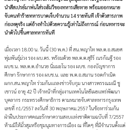
•
เกม
นำสีสเปรย์มาพ่นใส่รถฮัมวีของทหารเสียหาย พร้อมออกหมาย
•
วิทยาศาสตร์
จับคนทำร้ายทหารบาดเจ็บจำนวน 14 รายทันที เจ้าตัวสารภาพ
•
SMEs
ก่อเหตุจริง แต่อ้างทำไปด้วยความรู้เท่าไม่ถึงการณ์ ก่อนทหารจะ
•
หุ้น
นำตัวไปขึ้นศาลทหารทันที
•
อินโดจีน
เมื่อเวลา 18.00 น. วันนี้ (30 พ.ค.) ที่ สน.พญาไท พล.ต.อ.สมยศ
•
กองทุนรวม
พุ่มพันธุ์ม่วง รอง ผบ.ตร. พร้อมด้วย พล.ต.ต.สุธีร์ เนรกัณฐี รอง
•
Celeb Online
ผบช.น. พล.ต.ต.อำนวย นิ่มมะโน รอง ผบช. กองบัญชาการ
•
Factcheck
ศึกษา รักษาการ รอง ผบช.น. และ พ.ต.อ.สมาน รอดกำเนิด
•
ญี่ปุ่น
ผกก.สน.พญาไท ร่วมกันแถลงข่าวจับกุม นางสาวพรรณมณี ชู
•
News1
เชาวน์ อายุ 42 ปี เจ้าหน้าที่กลุ่มงานเทคโนโลยีเผยแพร่พัฒนา
•
Gotomanager
บุคลากร กระทรวงศึกษาธิการ ตามหมายจับศาลทหารกรุงเทพ
เลขที่ ก1/2557 ลงวันที่ 30 พฤษภาคม.2557 ในข้อหาร่วมกัน
ฝ่าฝืนประกาศคณะรักษาความสงบแห่งชาติตามฉบับที่ 7/2557
ห้ามมิให้มั่วสุมหรือชุมนุมทางการเมือง ณ ที่ใดๆ ที่มีจำนวนตั้งแต่