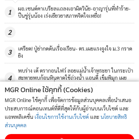
30%
985
ผอ.เซนต์คาเบรียลแถลงเอาผิดวินัย-อาญารุ่นพี่ทำร้าย-
1
ปืนขู่รุ่นน้อง เร่งเยียวยาสภาพจิตใจเหยื่อ!
2
เครียด! ปู่ย่ากดดันเรื่องเรียน- ตร.เผยแรงจูงใจ ม.3 กราด
3
ยิง
พบร่าง เต้ ดรากอนไฟว์ ลอยแม่น้ำเจ้าพระยา ในกระเป๋า
4
สะพายพบก้อนหินคาดใช้ถ่วงน้ำ แอนดี้ เข็มพิมุก เผย
เสียใจ แต่คิดว่าเพื่อนคงตัดสินใจดีแล้ว
MGR Online ใช้คุกกี้ (Cookies)
ข่าวอื่นในหมวด
MGR Online ใช้คุกกี้ เพื่อจัดการข้อมูลส่วนบุคคลเพื่อนำเสนอ
ประสบการณ์คอนเทนต์ที่ดีที่สุดให้กับผู้อ่านบนเว็บไซต์ และ
แอพพลิเคชั่น
เงื่อนไขการใช้งานเว็บไซต์
และ
นโยบายสิทธิ
ส่วนบุคคล