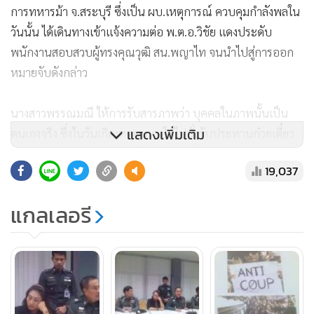
การทหารม้า จ.สระบุรี ซึ่งเป็น ผบ.เหตุการณ์ ควบคุมกำลังพลใน
วันนั้น ได้เดินทางเข้าแจ้งความต่อ พ.ต.อ.วิชัย แดงประดับ
พนักงานสอบสวบผู้ทรงคุณวุฒิ สน.พญาไท จนนำไปสู่การออก
หมายจับดังกล่าว
นางสาวพรรณมณี ให้การรับสารภาพว่า บุคคลในภาพนั้นเป็น
แสดงเพิ่มเติม
ตนเองจริง ซึ่งในวันเกิดเหตุตนเองได้ไปนั่งรับประทานก๋วยเตี๋ยว
บริเวณอนุสาวรีย์ชัยสมรภูมิ โดยหลังจากนั้นตนเองเห็นว่ามีการ
19,037
ชุมนุมต้านรัฐประหาร จึงเดินทางเข้าร่วมชุมนุมตามปกติ แต่ช่วง
ที่เกิดเหตุชุลมุนนั้น ตนเองก็ไม่พอใจในการกระทำของทหาร จึง
แกลเลอรี
ควบคุมอารมณ์ไม่อยู่เลยเอาสเปรย์สีขาวขึ้นมาพ่นใส่รถของทหาร
ซึ่งตนเองไม่ทราบว่าจะเป็นข้อหาร้ายแรงและด้วยความรู้เท่าไม่
ถึงการณ์