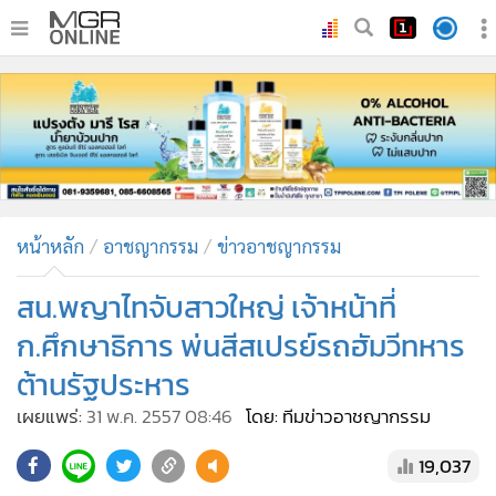
•
หน้าหลัก
•
ทันเหตุการณ์
•
ภาคใต้
•
ภูมิภาค
•
Online Section
หน้าหลัก
อาชญากรรม
ข่าวอาชญากรรม
•
บันเทิง
•
ผู้จัดการรายวัน
สน.พญาไทจับสาวใหญ่ เจ้าหน้าที่
•
คอลัมนิสต์
ก.ศึกษาธิการ พ่นสีสเปรย์รถฮัมวีทหาร
•
ละคร
ต้านรัฐประหาร
•
CbizReview
เผยแพร่:
31 พ.ค. 2557 08:46
โดย: ทีมข่าวอาชญากรรม
•
Cyber BIZ
•
ผู้จัดกวน
19,037