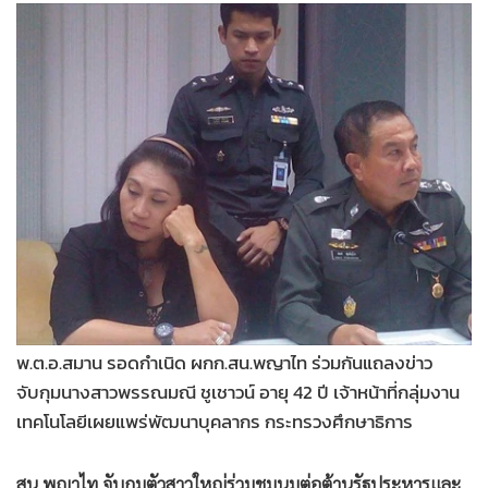
•
Good health & Well-being
•
Green Innovation & SD
•
Management & HR
•
MGR Live
•
Infographic
•
การเมือง
•
ท่องเที่ยว
•
กีฬา
•
ต่างประเทศ
•
Special Scoop
•
เศรษฐกิจ-ธุรกิจ
พ.ต.อ.สมาน รอดกำเนิด ผกก.สน.พญาไท ร่วมกันแถลงข่าว
•
จีน
จับกุมนางสาวพรรณมณี ชูเชาวน์ อายุ 42 ปี เจ้าหน้าที่กลุ่มงาน
•
ชุมชน-คุณภาพชีวิต
เทคโนโลยีเผยแพร่พัฒนาบุคลากร กระทรวงศึกษาธิการ
•
อาชญากรรม
•
Motoring
สน.พญาไท จับกุมตัวสาวใหญ่ร่วมชุมนุมต่อต้านรัฐประหารและ