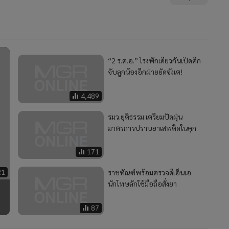
“2 ร.ต.อ.” โรงพักเดียวกันเปิดศึก
จับลูกน้องอีกฝ่ายยัดซังเต!
4,489
รมว.ยุติธรรม เตรียมปัดฝุ่น
มาตรการปราบยาเสพติดในคุก
171
21
ราชทัณฑ์พร้อมตรวจดีเอ็นเอ
นักโทษลักใช้มือถือสั่งยา
87