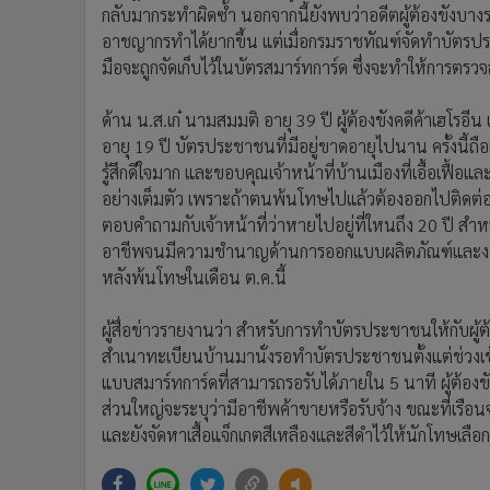
กลับมากระทำผิดซ้ำ นอกจากนี้ยังพบว่าอดีตผู้ต้องขังบางร
อาชญากรทำได้ยากขึ้น แต่เมื่อกรมราชทัณฑ์จัดทำบัตรประ
มือจะถูกจัดเก็บไว้ในบัตรสมาร์ทการ์ด ซึ่งจะทำให้การตร
ด้าน น.ส.เก๋ นามสมมติ อายุ 39 ปี ผู้ต้องขังคดีค้าเฮโรอี
อายุ 19 ปี บัตรประชาชนที่มีอยู่ขาดอายุไปนาน ครั้งนี้ถือ
รู้สึกดีใจมาก และขอบคุณเจ้าหน้าที่บ้านเมืองที่เอื้อเฟื้อ
อย่างเต็มตัว เพราะถ้าตนพ้นโทษไปแล้วต้องออกไปติดต่อก
ตอบคำถามกับเจ้าหน้าที่ว่าหายไปอยู่ที่ใหนถึง 20 ปี 
อาชีพจนมีความชำนาญด้านการออกแบบผลิตภัณฑ์และงานศ
หลังพ้นโทษในเดือน ต.ค.นี้
ผู้สื่อข่าวรายงานว่า สำหรับการทำบัตรประชาชนให้กับผู
สำเนาทะเบียนบ้านมานั่งรอทำบัตรประชาชนตั้งแต่ช่วงเช
แบบสมาร์ทการ์ดที่สามารถรอรับได้ภายใน 5 นาที ผู้ต้องข
ส่วนใหญ่จะระบุว่ามีอาชีพค้าขายหรือรับจ้าง ขณะที่เรือนจ
และยังจัดหาเสื้อแจ็กเกตสีเหลืองและสีดำไว้ให้นักโทษเลื