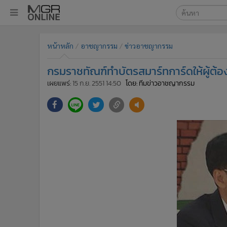
เลือกเครื่องมือท
•
หน้าหลัก
หน้าหลัก
อาชญากรรม
ข่าวอาชญากรรม
ค้นหา
•
ทันเหตุการณ์
Google
•
ภาคใต้
กรมราชทัณฑ์ทำบัตรสมาร์ทการ์ดให้ผู้ต้อ
•
ภูมิภาค
MGR Onl
เผยแพร่:
15 ก.ย. 2551 14:50
โดย: ทีมข่าวอาชญากรรม
•
Online Section
ค้นหาขั
•
บันเทิง
•
ผู้จัดการรายวัน
•
คอลัมนิสต์
•
ละคร
•
CbizReview
•
Cyber BIZ
•
ผู้จัดกวน
•
Good health & Well-being
•
Green Innovation & SD