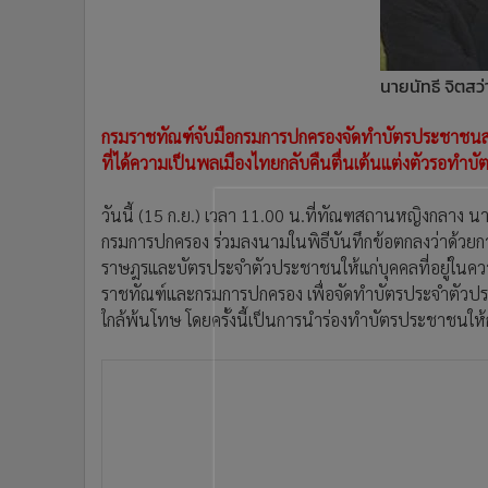
•
Management & HR
•
MGR Live
•
Infographic
นายนัทธี จิตสว
•
การเมือง
•
ท่องเที่ยว
กรมราชทัณฑ์จับมือกรมการปกครองจัดทำบัตรประชาชนสมาร
•
กีฬา
ที่ได้ความเป็นพลเมืองไทยกลับคืนตื่นเต้นแต่งตัวรอทำบัตร
•
ต่างประเทศ
•
Special Scoop
วันนี้ (15 ก.ย.) เวลา 11.00 น.ที่ทัณฑสถานหญิงกลาง นาย
•
เศรษฐกิจ-ธุรกิจ
กรมการปกครอง ร่วมลงนามในพิธีบันทึกข้อตกลงว่าด้ว
ราษฎรและบัตรประจำตัวประชาชนให้แก่บุคคลที่อยู่ใน
•
จีน
ราชทัณฑ์และกรมการปกครอง เพื่อจัดทำบัตรประจำตัวประช
•
ชุมชน-คุณภาพชีวิต
ใกล้พ้นโทษ โดยครั้งนี้เป็นการนำร่องทำบัตรประชาชนให้
•
อาชญากรรม
•
Motoring
•
เกม
•
วิทยาศาสตร์
•
SMEs
•
หุ้น