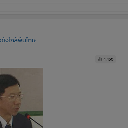
ี่ใช้
งขังใกล้พ้นโทษ
ine
้นสูง
4,450