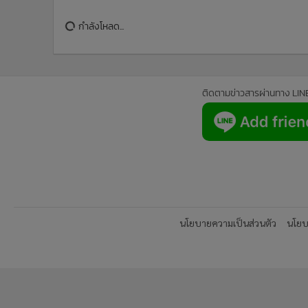
ข่าวในหมวดล่าสุด
เชิญดวงวิญญาณ “แชมป์” จุดเสียชีวิต พี่สาววอนตำรวจเร
1
จับมือมีด แม่เจ้าของบ้านเผยเพื่อนบ้านเห็นผู้ตายเดินหน
บ้าน
"ธีรุตม์" ชิ่งหนีสื่อฯ หลังรับทราบข้อหาโกงสอบท้องถิ่น เจ
3
ตัวอ้างทำตามกรอบ'ทีโออาร์'
ข่า
ติดตามข่าวสารผ่านทาง LIN