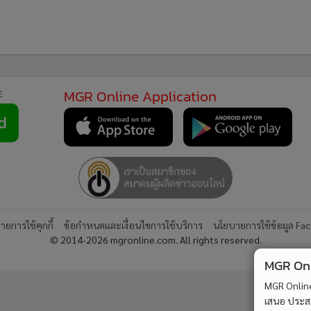
่ง
2
้า
้า
รอด! ไม่สั่งย้าย 5 เสือพระโขนง เซ่นจับผับย่านศรีนครินทร์
4
ปล่อยเด็กต่ำกว่า 20 เข้ามั่วสุม
วอื่นในหมวด
MGR Online Application
E
MGR Onli
MGR Online 
เสนอ ประสบก