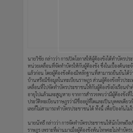
•
อินโดจีน
•
กองทุนรวม
•
Celeb Online
•
Factcheck
•
ญี่ปุ่น
•
News1
•
Gotomanager
นายวิชัย กล่าวว่า การเปิดโอกาสให้ผู้ต้องขังได้ทำบัตรปร
หน่วยเคลื่อนที่จัดทำบัตรให้กับผู้ต้องขัง ซึ่งในเบื้องต้น
แล้วก่อน โดยผู้ต้องขังต้องมีหลักฐานที่สามารถยืนยันได้
บ้านหรือมีข้อมูลในทะเบียนราษฎร ส่วนผู้ต้องขังทั่วประ
เคลื่อนที่ไปจัดทำบัตรประชาชนให้กับผู้ต้องขังยังเรือนจำ
อายุไปแล้วและสูญหาย จากการสำรวจพบว่ามีผู้ต้องขังที่ไ
ประวัติทะเบียนราษฎรว่ามีชื่ออยู่ที่ใดและเป็นบุคคลเดียว
เลยก็ไม่สามารถทำบัตรประชาชนได้ ทั้งนี้ เพื่อป้องกันไม่ใ
นายนัทธี กล่าวว่า การจัดทำบัตรประชาชนให้นักโทษถือเป
ราษฎร เพราะที่ผ่านมาเมื่อผู้ต้องขังพ้นโทษจะไม่ทำบัต