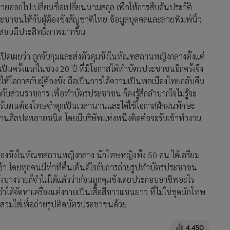
ายออกไปเปลี่ยนชื่อเปลี่ยนนามสกุล เพื่อให้การสืบค้นประวัติ
ชาชนให้กับผู้ต้องขังสัญชาติไทย ข้อมูลบุคคลและลายพิมพ์นิ้ว
วจสอบมีประสิทธิภาพมากขึ้น
น เปิดเผยว่า ถูกจับกุมและส่งตัวคุมขังในทัณฑสถานหญิงกลางตั้งแต่
เป็นครั้งแรกในช่วง 20 ปี ที่มีโอกาสได้ทำบัตรประชาชนอีกครั้งจึง
และให้โอกาสกับผู้ต้องขัง ถือเป็นการได้ความเป็นพลเมืองไทยกลับคืน
ับส่วนราชการ เพื่อทำบัตรประชาชน ก็คงรู้สึกลำบากใจไม่รู้จะ
สำหรับตนต้องโทษจำคุกเป็นเวลานานและได้ใช้โอกาสฝึกฝนทักษะ
ิลปะหลายชนิด โดยมีบริษัทแห่งหนึ่งติดต่อจะรับเข้าทำงาน
้ต้องขังในทัณฑสถานหญิงกลาง นักโทษหญิงทั้ง 50 คน ได้เตรียม
้า โดยทุกคนมีท่าทีตื่นเต้นดีใจกับการถ่ายรูปทำบัตรประชาชน
ังบางรายก็จำไม่ได้แล้วว่าก่อนถูกคุมขังเคยประกอบอาชีพอะไร
ำได้จัดหาเครื่องแต่งกายเป็นเสื้อสีขาวแขนยาว ที่ไม่ใช่ชุดนักโทษ
อกสวมใส่เพื่อถ่ายรูปติดบัตรประชาชนด้วย
4,450