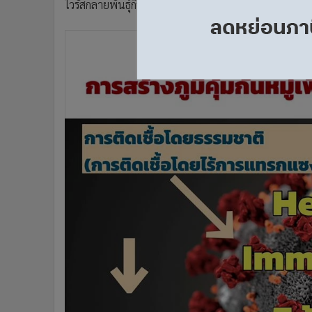
ไวรัสกลายพันธุ์ก็จะยิ่งน้อยลง และสามารถสร้างภูมิคุ้มกันห