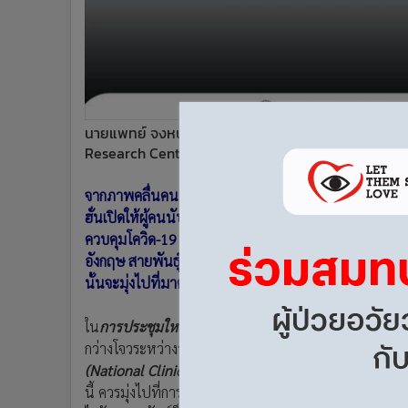
•
อินโดจีน
•
กองทุนรวม
•
Celeb Online
•
Factcheck
•
ญี่ปุ่น
นายแพทย์ จงหนันซาน ผู้อำนวยการศูนย์การศึกษาทางคล
•
News1
Research Center for Respiratory Disease) (แฟ้มภา
•
Gotomanager
จากภาพคลื่นคนออกเดินทางท่องเที่ยววันหยุดยาวแรงงานตา
ฮั่นเปิดให้ผู้คนนับพันมาชมโดยไม่มีระยะห่างสังคม และไม่ส
ควบคุมโควิด-19 ได้ดีแล้วหรืออยู่หมัดโดยส่วนใหญ่ ทว่า จริง
อังกฤษ สายพันธุ์อินเดีย ที่ต่างก็ได้เข้ามายังจีนแล้ว ดัง
นั้นจะมุ่งไปที่มาตรการสร้างภูมิคุ้มกันหมู่ด้วยการฉีดวัคซี
ใน
การประชุมใหญ่สภาวิทยาศาสตร์แห่งเอเชีย (Science 
กว่างโจวระหว่างวันที่ 13-15 พ.ค.ที่ผ่านมา ผู้อำนวยการ
(National Clinical Research Center for Respiratory D
นี้ ควรมุ่งไปที่การศึกษาพัฒนาวัคซีนสำหรับต่อต้านเชื้อไวรั