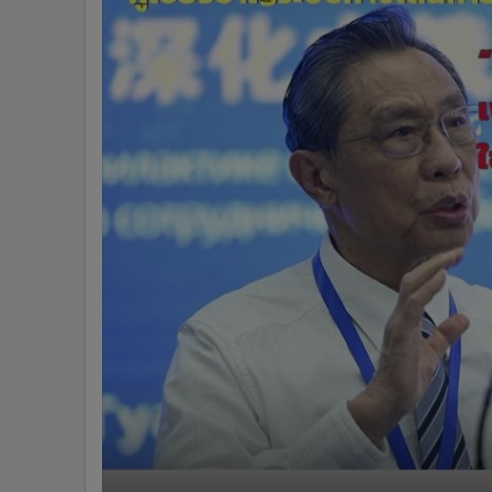
•
Management & HR
•
MGR Live
•
Infographic
•
การเมือง
•
ท่องเที่ยว
•
กีฬา
•
ต่างประเทศ
•
Special Scoop
•
เศรษฐกิจ-ธุรกิจ
•
จีน
•
ชุมชน-คุณภาพชีวิต
•
อาชญากรรม
•
Motoring
•
เกม
•
วิทยาศาสตร์
•
SMEs
•
หุ้น