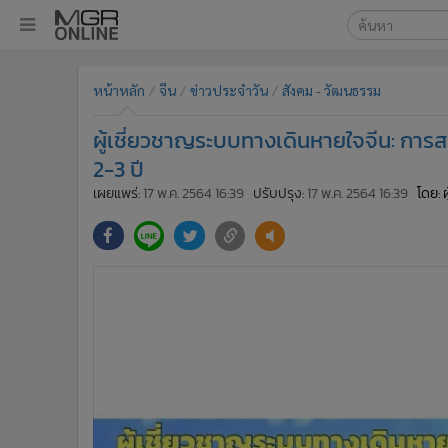
เลือกเครื่องมือท
•
หน้าหลัก
หน้าหลัก
จีน
ข่าวประจำวัน
สังคม - วัฒนธรรม
ค้นหา
•
ทันเหตุการณ์
Google
•
ภาคใต้
ผู้เชี่ยวชาญระบบทางเดินหายใจจีน: การสร้า
•
ภูมิภาค
MGR Onl
2-3 ปี
•
Online Section
เผยแพร่:
17 พ.ค. 2564 16:39
ปรับปรุง:
17 พ.ค. 2564 16:39
โดย: 
ค้นหาขั
•
บันเทิง
•
ผู้จัดการรายวัน
•
คอลัมนิสต์
•
ละคร
•
CbizReview
•
Cyber BIZ
•
ผู้จัดกวน
•
Good health & Well-being
•
Green Innovation & SD