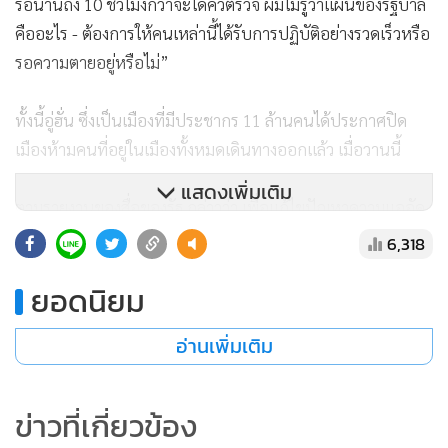
รอนานถึง 10 ชั่วโมงกว่าจะได้คิวตรวจ ผมไม่รู้ว่าแผนของรัฐบาล
คืออะไร - ต้องการให้คนเหล่านี้ได้รับการปฏิบัติอย่างรวดเร็วหรือ
รอความตายอยู่หรือไม่”
ทั้งนี้อู่ฮั่น ซึ่งเป็นเมืองที่มีประชากร 11 ล้านคนได้ประกาศปิด
เมืองห้ามคนที่อยู่ในเมืองทั้งหมดเดินทางออกแล้ว เมื่อวานนี้
แสดงเพิ่มเติม
ตามรายงานของสื่อของรัฐ กล่าวว่า เพื่อแก้ไขปัญหาความแออัด
ยัดเยียดของผู้ป่วยในโรงพยาลที่อู่ฮั่น เจ้าหน้าที่ได้ประกาศ
6,318
แผนการสร้างโรงพยาบาลฉุกเฉินเพื่อรักษาโรคระบาดของไวรัส
ยอดนิยม
โดยจะสถานที่ก่อสร้างโรงพยาบาลฉุกเฉินนี้ ในเวลาเพียงหกวัน
โดยจะปฏิบัติตามรูปแบบของอาคารที่สร้างขึ้นในกรุงปักกิ่ง ใน
อ่านเพิ่มเติม
ช่วงที่โรคซาร์สระบาดในปี 2003 ซึ่งมีรองรับผู้ป่วยมากถึง 1,000
เตียง
ข่าวที่เกี่ยวข้อง
ในวันพฤหัสบดี (23 ม.ค.) แพทย์ที่โรงพยาบาลอู่ฮั่นหลายแห่ง