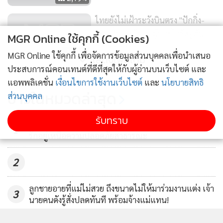
ไทยยังไม่เฝ้าระวังบินตรง "ปักกิ่ง-
เสิ่นเจิ้น" หลังเจอผู้ป่วยไวรัสอู่ฮั่น
MGR Online ใช้คุกกี้ (Cookies)
เหตุยังไม่ระบาด
168
MGR Online ใช้คุกกี้ เพื่อจัดการข้อมูลส่วนบุคคลเพื่อนำเสนอ
แสดงเพิ่มเติม
ประสบการณ์คอนเทนต์ที่ดีที่สุดให้กับผู้อ่านบนเว็บไซต์ และ
ทำผวาหนัก! แชร์ว่อนคลิปเปิบ
แอพพลิเคชั่น
เงื่อนไขการใช้งานเว็บไซต์
และ
นโยบายสิทธิ
พิสดาร “ค้างคาว” ลือสะพัดเป็นต้น
ข่าวในหมวดล่าสุด
ส่วนบุคคล
ตอไวรัสโคโรนา (ชมวิดีโอ)
50,429
รับทราบ
สื่อจีนอัดแฟนคลับจีนชุลมุนสนามบินไทย อย่าให้ความ
1
รักอยู่เหนือความปลอดภัยสาธารณะ
2
ลูกชายอายที่แม่ไม่สวย ถึงขนาดไม่ให้มาร่วมงานแต่ง เจ้า
3
นายคนดังรู้สั่งปลดทันที พร้อมจ้างแม่แทน!