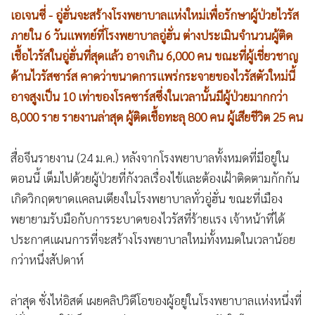
•
เกม
เอเจนซี่ - อู่ฮั่นจะสร้างโรงพยาบาลแห่งใหม่เพื่อรักษาผู้ป่วยไวรัส
•
วิทยาศาสตร์
ภายใน 6 วันแพทย์ที่โรงพยาบาลอู่ฮั่น ต่างประเมินจำนวนผู้ติด
เชื้อไวรัสในอู่ฮั่นที่สุดแล้ว อาจเกิน 6,000 คน ขณะที่ผู้เชี่ยวชาญ
•
SMEs
ด้านไวรัสซาร์ส คาดว่าขนาดการแพร่กระจายของไวรัสตัวใหม่นี้
•
หุ้น
อาจสูงเป็น 10 เท่าของโรคซาร์สซึ่งในเวลานั้นมีผู้ป่วยมากกว่า
•
อินโดจีน
8,000 ราย รายงานล่าสุด ผู้ติดเชื้อทะลุ 800 คน ผู้เสียชีวิต 25 คน
•
กองทุนรวม
•
Celeb Online
สื่อจีนรายงาน (24 ม.ค.) หลังจากโรงพยาบาลทั้งหมดที่มีอยู่ใน
•
Factcheck
ตอนนี้ เต็มไปด้วยผู้ป่วยที่กังวลเรื่องไข้และต้องเฝ้าติดตามกักกัน
•
ญี่ปุ่น
เกิดวิกฤตขาดแคลนเตียงในโรงพยาบาลทั่วอู่ฮั่น ขณะที่เมือง
•
News1
พยายามรับมือกับการระบาดของไวรัสที่ร้ายแรง เจ้าหน้าที่ได้
•
Gotomanager
ประกาศแผนการที่จะสร้างโรงพยาบาลใหม่ทั้งหมดในเวลาน้อย
กว่าหนึ่งสัปดาห์
ล่าสุด ซั่งไห่อิสต์ เผยคลิปวิดีโอของผู้อยู่ในโรงพยาบาลแห่งหนึ่งที่