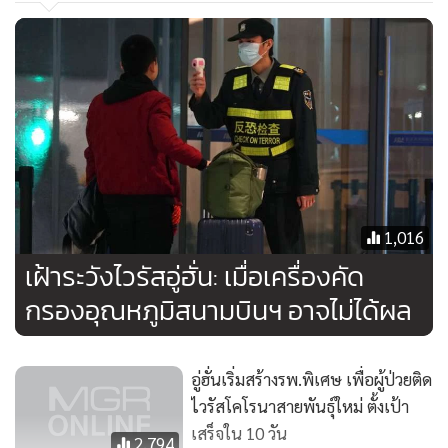
บอกกับ ไฉซิน สื่อจีน ว่าพวกเขาประเมินจำนวนผู้ติดเชื้อไวรัสใน
ที่สุดแล้ว อาจเกิน 6,000 คน
ในวันเดียวกันผู้เชี่ยวชาญด้านไวรัส ซึ่งอดีตมีผลงานค้นคว้าแหล่ง
ที่มาของไวรัสโรคซาร์ส กล่าวว่า เขาคาดว่าขนาดการแพร่
กระจายของไวรัสตัวใหม่นี้อาจสูงเป็น 10 เท่าของโรคซาร์สซึ่งใน
เวลานั้นมีผู้ป่วยมากกว่า 8,000 ราย
1,016
เฝ้าระวังไวรัสอู่ฮั่น: เมื่อเครื่องคัด
กรองอุณหภูมิสนามบินฯ อาจไม่ได้ผล
อู่ฮั่นเริ่มสร้างรพ.พิเศษ เพื่อผู้ป่วยติด
ไวรัสโคโรนาสายพันธุ์ใหม่ ตั้งเป้า
เสร็จใน 10 วัน
2,794