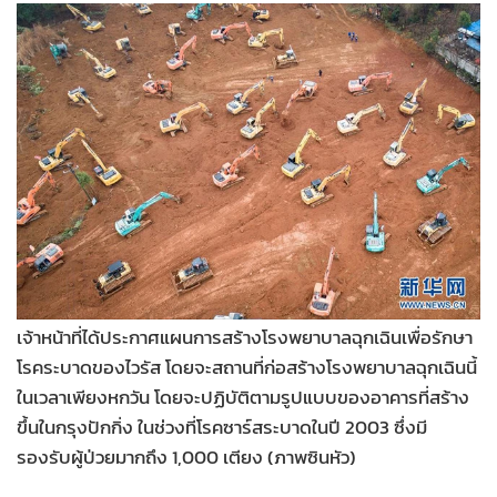
•
Good health & Well-being
•
Green Innovation & SD
•
Management & HR
•
MGR Live
•
Infographic
•
การเมือง
•
ท่องเที่ยว
•
กีฬา
•
ต่างประเทศ
•
Special Scoop
เจ้าหน้าที่ได้ประกาศแผนการสร้างโรงพยาบาลฉุกเฉินเพื่อรักษา
•
เศรษฐกิจ-ธุรกิจ
โรคระบาดของไวรัส โดยจะสถานที่ก่อสร้างโรงพยาบาลฉุกเฉินนี้
•
จีน
ในเวลาเพียงหกวัน โดยจะปฏิบัติตามรูปแบบของอาคารที่สร้าง
•
ชุมชน-คุณภาพชีวิต
ขึ้นในกรุงปักกิ่ง ในช่วงที่โรคซาร์สระบาดในปี 2003 ซึ่งมี
•
อาชญากรรม
รองรับผู้ป่วยมากถึง 1,000 เตียง (ภาพซินหัว)
•
Motoring