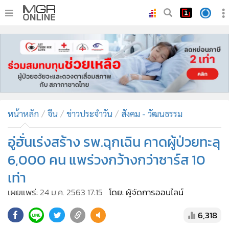
•
หน้าหลัก
•
ทันเหตุการณ์
•
ภาคใต้
•
ภูมิภาค
•
Online Section
หน้าหลัก
จีน
ข่าวประจำวัน
สังคม - วัฒนธรรม
•
บันเทิง
•
ผู้จัดการรายวัน
อู่ฮั่นเร่งสร้าง รพ.ฉุกเฉิน คาดผู้ป่วยทะลุ
•
คอลัมนิสต์
6,000 คน แพร่วงกว้างกว่าซาร์ส 10
•
ละคร
เท่า
•
CbizReview
เผยแพร่:
24 ม.ค. 2563 17:15
โดย: ผู้จัดการออนไลน์
•
Cyber BIZ
•
ผู้จัดกวน
6,318