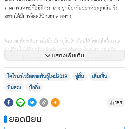
ทางการแพทย์ก็ไม่มีใครมาสวมชุดป้องกันออกห้องฉุกเฉิน จึง
อยากให้มีการจัดคลินิกแยกต่างหาก
"คนไทยที่จะเดินทางไปยังเมืองอู่ฮั่นถ้าเลื่อนได้ก็ขอให้เลื่อน แต่
ถ้าเลื่อนไม่ได้ก็ขอให้หลีกเลี่ยงการไปตลาด โรงพยาบาล หรือ
แสดงเพิ่มเติม
สัมผัสกับสัตว์และซากสัตว์ ขอให้ล้างมือบ่อยๆ และใส่หน้ากาก
อนามัยด้วย" นพ.ธนรักษ์กล่าวและว่า ส่วนเคสผู้ป่วยชายไทยที่
เข้าเกณฑ์สอบสวนโรค ซึ่งรักษาอยู่ในห้องแยกโรคโรงพยาบาล
โคโรนาไวรัสสายพันธุ์ใหม่2019
อู่ฮั่น
เสิ่นเจิ้น
นครปฐม ผลการตรวจทางห้องปฏิบัติการ ไม่พบเชื้ออื่นที่เคย
บินตรง
ปักกิ่ง
ปรากฏมาก่อน ดังนั้น จะนำผลการตรวจนี้เข้าหารือในคณะ
กรรมการโรคติดต่อแห่งชาติเร็วๆ นี้ เพื่อวินิจฉัยว่าป่วยด้วยโรค
169
อะไร หรือติดเชื้อไวรัสโคโรนาสายพันธุ์ใหม่ 2019 หรือไม่ ทั้งนี้
ยอดนิยม
ต้องรอให้ข้อมูลทุกอย่างครบถ้วนก่อน