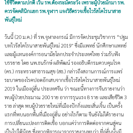
ใช้ชีวิตตามปกติ เว้น รพ.ต้องระมัดระวัง เพราะผู้ป่วยมักมา รพ.
•
เกม
ควรจัดคลินิกแยก รพ.จุฬาฯ แจงวิธีตรวจเชื้อไวรัสโคโรนาสาย
•
วิทยาศาสตร์
พันธุ์ใหม่
•
SMEs
•
หุ้น
วันนี้ (20 ม.ค.) ที่ รพ.จุฬาลงกรณ์ มีการจัดประชุมวิชาการ “ปฐม
•
อินโดจีน
บทไวรัสโคโรนาสายพันธุ์ใหม่ 2019" ซึ่งมีแพทย์ นักศึกษาแพทย์
•
กองทุนรวม
และผู้แทนองค์การอนามัยโลกประจำประเทศไทย ร่วมรับฟัง
•
Celeb Online
บรรยาย โดย นพ.ธนรักษ์ ผลิพัฒน์ รองอธิบดีกรมควบคุมโรค
•
Factcheck
(คร.) กระทรวงสาธารณสุข (สธ.) กล่าวถึงสถานการณ์การแพร่
•
ญี่ปุ่น
ระบาดของโรคปอดอักเสบจากเชื้อไวรัสโคโรนาสายพันธุ์ใหม่
•
News1
2019 ในเมืองอู่ฮั่น ประเทศจีน ว่า ขณะนี้ทางการจีนรายงานว่า
พบผู้ป่วยประมาณ 200 ราย อาการรุนแรง 8 ราย และเสียชีวิต 3
•
Gotomanager
ราย ล่าสุด พบผู้ป่วยรายใหม่ที่เมืองปักกิ่งและเสิ่นเจิ้น เป็นครั้ง
แรกที่พบนอกพื้นที่เมืองอู่ฮั่น อย่างไรก็ตาม จีนยังไม่ได้รายงาน
การเปลี่ยนแปลงการติดเชื้อ บอกแค่ว่าการติดต่อจากคนสู่คน
เป็นไปได้น้อย ซึ่งหากพิจารณาจากรายงานพบว่า ที่อู่ฮั่นนั้นมี