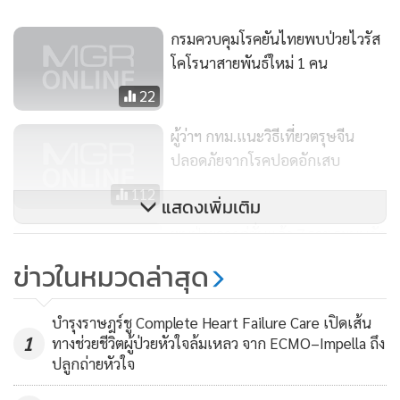
เป็นไวรัสที่เรารู้จักก่อน 33 ชนิดในไทยที่ก่อโรคในระบบทางเดิน
กรมควบคุมโรคยันไทยพบป่วยไวรัส
หายใจว่าใช่หรือไม่ใช่ และตรวจตระกูลของไวรัส โดยตรวจใน 2
โคโรนาสายพันธ์ใหม่ 1 คน
ตระกูล คือ โคโรนาไวรัส และอินฟลูเอนซา และเมื่อพบว่าเป็น
22
ตระกูลโคโรนาไวรัส จึงได้ทำการถอดพันธุกรรมทั้งหมด โดยใช้
เวลา 24 ชั่วโมง แล้วนำมาเปรียบเทียบกับพันธุกรรมเชื้อไวรัส
ผู้ว่าฯ กทม.แนะวิธีเที่ยวตรุษจีน
ตระกูลโคโรนาที่มีอยู่ในธนาคารพันธุกรรม ซึ่งมาจากการรวบรวม
ปลอดภัยจากโรคปอดอักเสบ
ภายใต้โครงการ PREDICT โดยโคโรนาไวรัสแบ่งเป็น 5 กลุ่ม คือ
112
แอลฟา เบตาเอ เบตาบี เบตาซี และเบตาดี พบว่า มีความคล้าย
แสดงเพิ่มเติม
โคโรนาไวรัสที่ก่อโรคซาร์สในค้างคาว 82-90% และทางการจีน
พบป่วยจากอู่ฮั่นแล้ว 7 ราย ระบบคัด
ได้เผยแพร่ต้นแบบสารพันธุกรรมของเชื้อโคโรนาไวรัส 2019 เมื่อ
กรองไทยเอาอยู่ แม้เป็นไวรัสสาย
ข่าวในหมวดล่าสุด
นำมาเทียบกันก็พบว่าตรงกัน 100%
พันธุ์ใหม่ รอจีนประกาศชื่อ
1,725
บำรุงราษฎร์ชู Complete Heart Failure Care เปิดเส้น
1
ทางช่วยชีวิตผู้ป่วยหัวใจล้มเหลว จาก ECMO–Impella ถึง
ปลูกถ่ายหัวใจ