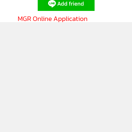
MGR Online Application
ติดตาม MGR Online
นโยบายความเป็นส่วนตัว
นโยบายการใช้คุกกี้
ข้อกำหนดและเงื่อนไขการใช้บริการ
นโยบายการใช้ข้อมูล Facebook
เกี่ยวกับเรา
ติดต่อเรา
© 2014-2026 mgronline.com. All rights reserved.