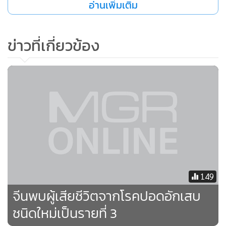
อ่านเพิ่มเติม
ข่าวที่เกี่ยวข้อง
149
ดร.สุภาภรณ์ วัชรพฤษาดี ศูนย์วิทยาศาสตร์สุขภาพโรคอุบัติใหม่
จีนพบผู้เสียชีวิตจากโรคปอดอักเสบ
รพ.จุฬาลงกรณ์ กล่าวว่า การตรวจสิ่งส่งตรวจของผู้ป่วยที่เข้า
ชนิดใหม่เป็นรายที่ 3
เกณฑ์สอบสวนโรคไวรัสโคโรนาสายพันธุ์ใหม่ 2019 เราใช้
กระบวนการในการตรวจแบบเดียวกับโรคเมอร์ส โดยตรวจว่า