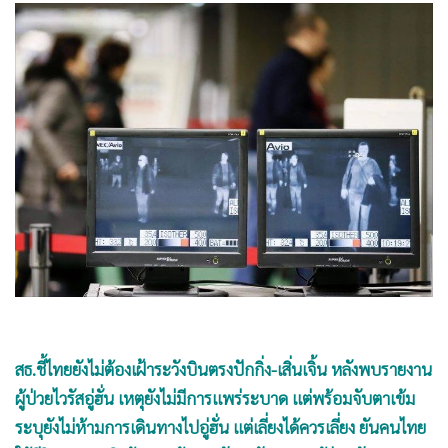
•
Good health & Well-being
•
Green Innovation & SD
•
Management & HR
•
MGR Live
•
Infographic
•
การเมือง
•
ท่องเที่ยว
•
กีฬา
•
ต่างประเทศ
•
Special Scoop
•
เศรษฐกิจ-ธุรกิจ
•
จีน
สธ.ชี้ไทยยังไม่ต้องเฝ้าระวังบินตรงปักกิ่ง-เสิ่นเจิ้น หลังพบรายงาน
•
ชุมชน-คุณภาพชีวิต
ผู้ป่วยไวรัสอู่ฮั่น เหตุยังไม่มีการแพร่ระบาด แต่พร้อมจับตาเข้ม
•
อาชญากรรม
ระบุยังไม่ห้ามการเดินทางไปอู่ฮั่น แต่เลี่ยงได้ควรเลี่ยง ยันคนไทย
•
Motoring