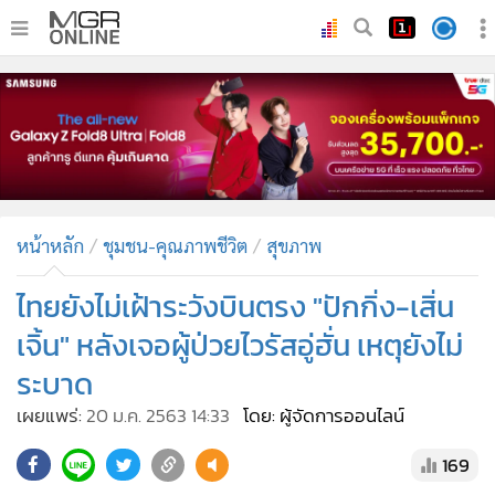
•
หน้าหลัก
•
ทันเหตุการณ์
•
ภาคใต้
•
ภูมิภาค
•
Online Section
หน้าหลัก
ชุมชน-คุณภาพชีวิต
สุขภาพ
•
บันเทิง
•
ผู้จัดการรายวัน
ไทยยังไม่เฝ้าระวังบินตรง "ปักกิ่ง-เสิ่น
•
คอลัมนิสต์
เจิ้น" หลังเจอผู้ป่วยไวรัสอู่ฮั่น เหตุยังไม่
•
ละคร
ระบาด
•
CbizReview
เผยแพร่:
20 ม.ค. 2563 14:33
โดย: ผู้จัดการออนไลน์
•
Cyber BIZ
•
ผู้จัดกวน
169