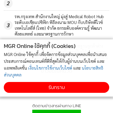
2
รพ.กรุงเทพ สำนักงานใหญ่ มุ่งสู่ Medical Robot Hub
ระดับเอเชียแปซิฟิก พิธีลงนาม MOU กับบริษัทดีไวซ์
3
เทคโนโลยี่ส์ (ไทย) จำกัด ยกระดับองค์ความรู้ พัฒนา
ศัลยแพทย์ และมาตรฐานการรักษา
MGR Online ใช้คุกกี้ (Cookies)
รพ.กรุงเทพอินเตอร์เนชั่นแนล รุกขยายฐานลูกค้าต่าง
4
ชาติ Expat โตกว่า 20% ตอกย้ำการเป็นผู้นำรพ.เฉพาะ
MGR Online ใช้คุกกี้ เพื่อจัดการข้อมูลส่วนบุคคลเพื่อนำเสนอ
ทางเพื่อกระดูกและสมองระดับเอเชียแปซิฟิก เป็นปีที่ 4
ประสบการณ์คอนเทนต์ที่ดีที่สุดให้กับผู้อ่านบนเว็บไซต์ และ
แอพพลิเคชั่น
เงื่อนไขการใช้งานเว็บไซต์
และ
นโยบายสิทธิ
ข่าวอื่นในหมวด
ส่วนบุคคล
รับทราบ
ติดตามข่าวสารผ่านทาง LINE