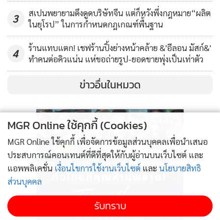
สเปนพยายามดึงดูดบริษัทจีน แต่ก็หวังพึ่งกฎหมาย“ผลิต
3
ในยุโรป” ในการกำหนดกฎเกณฑ์พื้นฐาน
ร้านแทบแตก! เชฟร้านปิ้งย่างหน้าคล้าย &'อีลอน มัสก์&'
4
ทำคนต่อคิวแน่น แห่ขอถ่ายรูป-ยอดขายพุ่งเป็นเท่าตัว
ข่าวอื่นในหมวด
MGR Online ใช้คุกกี้ (Cookies)
MGR Online ใช้คุกกี้ เพื่อจัดการข้อมูลส่วนบุคคลเพื่อนำเสนอ
ประสบการณ์คอนเทนต์ที่ดีที่สุดให้กับผู้อ่านบนเว็บไซต์ และ
แอพพลิเคชั่น
เงื่อนไขการใช้งานเว็บไซต์
และ
นโยบายสิทธิ
ส่วนบุคคล
รับทราบ