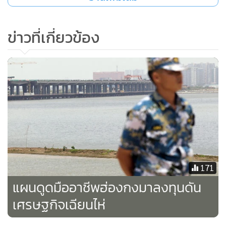
ข่าวที่เกี่ยวข้อง
ยามสนธยาสะพานหู่เหมิน (虎门大桥) เส้นทางเดิมที่ใช้ในกา
รสัญจรฯ (ภาพไป่ตู้)
171
แผนดูดมืออาชีพฮ่องกงมาลงทุนดัน
เศรษฐกิจเฉียนไห่