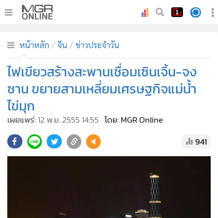
•
หน้าหลัก
หน้าหลัก
จีน
ข่าวประจำวัน
•
ทันเหตุการณ์
•
ไฟเขียวสร้างสะพานเชื่อมเซินเจิ้น-จง
ภาคใต้
•
ภูมิภาค
ซาน ขยายสามเหลี่ยมเศรษฐกิจแม่น้ำ
•
Online Section
ไข่มุก
•
บันเทิง
เผยแพร่:
12 พ.ย. 2555 14:55
โดย: MGR Online
•
ผู้จัดการรายวัน
941
•
คอลัมนิสต์
•
ละคร
•
CbizReview
•
Cyber BIZ
•
ผู้จัดกวน