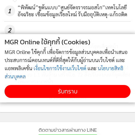
“พิพัฒน์”ชูต้นแบบ”ศูนย์จัดจราจรมอสโก”เทคโนโลยี
1
อัจฉริยะ เชื่อมข้อมูลเรียลไทม์ รับมืออุบัติเหตุ-แก้รถติด
2
MGR Online ใช้คุกกี้ (Cookies)
“ภัทรพงศ์”ลงพื้นที่ปทุมธานี กำชับแก้จุดเสี่ยงหน้า
3
MGR Online ใช้คุกกี้ เพื่อจัดการข้อมูลส่วนบุคคลเพื่อนำเสนอ
โรงเรียน-จุดกลับรถ ทล.352 “ธัญบุรี – คลองระพีพัฒน์
ประสบการณ์คอนเทนต์ที่ดีที่สุดให้กับผู้อ่านบนเว็บไซต์ และ
“สิริพงศ์”ตรวจทล. 222 “พังโคน – วานรนิวาส”ขยาย 4
แอพพลิเคชั่น
เงื่อนไขการใช้งานเว็บไซต์
และ
นโยบายสิทธิ
4
เลน งบ 1.1 พันล้าน เสร็จมิ.ย. 72 สั่งปรับแบบแก้จุดเสี่ยง
ส่วนบุคคล
เพิ่มทางระบายน้ำ
รับทราบ
ข่าวอื่นในหมวด
ติดตามข่าวสารผ่านทาง LINE