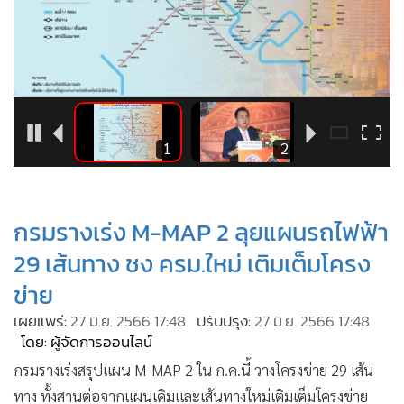
•
Good health & Well-being
•
Green Innovation & SD
•
Management & HR
•
MGR Live
•
Infographic
•
การเมือง
5
1
2
•
ท่องเที่ยว
•
กีฬา
•
กรมรางเร่ง M-MAP 2 ลุยแผนรถไฟฟ้า
ต่างประเทศ
•
Special Scoop
29 เส้นทาง ชง ครม.ใหม่ เติมเต็มโครง
•
เศรษฐกิจ-ธุรกิจ
ข่าย
•
จีน
เผยแพร่:
27 มิ.ย. 2566 17:48
ปรับปรุง:
27 มิ.ย. 2566 17:48
•
ชุมชน-คุณภาพชีวิต
โดย: ผู้จัดการออนไลน์
•
อาชญากรรม
กรมรางเร่งสรุปแผน M-MAP 2 ใน ก.ค.นี้ วางโครงข่าย 29 เส้น
•
Motoring
ทาง ทั้งสานต่อจากแผนเดิมและเส้นทางใหม่เติมเต็มโครงข่าย