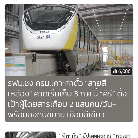
6,086
รฟม.ชง ครม.เคาะค่าตั๋ว "สายสี
เหลือง" คาดเริ่มเก็บ 3 ก.ค.นี้ “คีรี” ตั้ง
เป้าผู้โดยสารเกือบ 2 แสนคน/วัน-
พร้อมลงทุนขยาย เชื่อมสีเขียว
“ทิพานัน” อัปเดตผลงาน “พลเอก