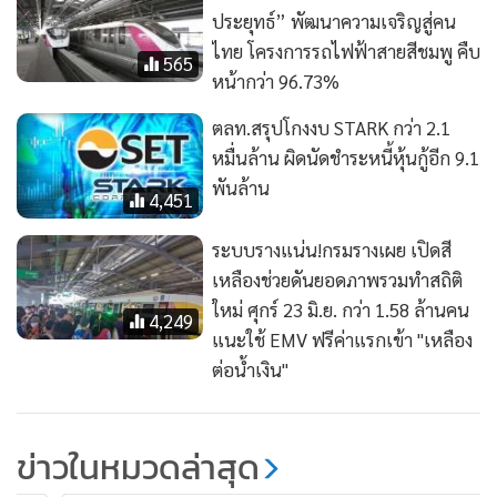
ประยุทธ์” พัฒนาความเจริญสู่คน
ไทย โครงการรถไฟฟ้าสายสีชมพู คืบ
565
หน้ากว่า 96.73%
ตลท.สรุปโกงงบ STARK กว่า 2.1
หมื่นล้าน ผิดนัดชำระหนี้หุ้นกู้อีก 9.1
พันล้าน
4,451
ระบบรางแน่น!กรมรางเผย เปิดสี
เหลืองช่วยดันยอดภาพรวมทำสถิติ
ใหม่ ศุกร์ 23 มิ.ย. กว่า 1.58 ล้านคน
4,249
แนะใช้ EMV ฟรีค่าแรกเข้า "เหลือง
ต่อน้ำเงิน"
ข่าวในหมวดล่าสุด