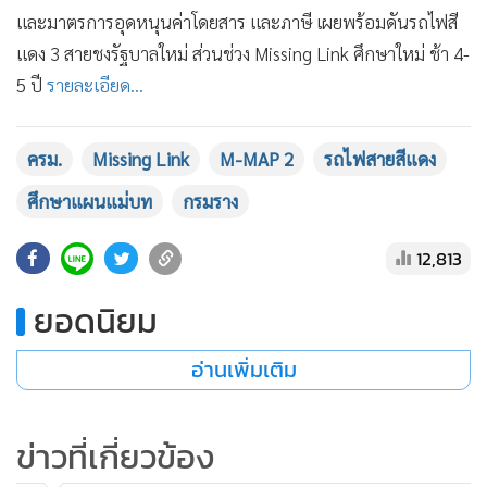
•
เกม
และมาตรการอุดหนุนค่าโดยสาร และภาษี เผยพร้อมดันรถไฟสี
•
วิทยาศาสตร์
แดง 3 สายชงรัฐบาลใหม่ ส่วนช่วง Missing Link ศึกษาใหม่ ช้า 4-
5 ปี
รายละเอียด...
•
SMEs
•
หุ้น
•
อินโดจีน
ครม.
Missing Link
M-MAP 2
รถไฟสายสีแดง
•
กองทุนรวม
ศึกษาแผนแม่บท
กรมราง
•
Celeb Online
•
Factcheck
12,813
•
ญี่ปุ่น
ยอดนิยม
•
News1
•
Gotomanager
อ่านเพิ่มเติม
ข่าวที่เกี่ยวข้อง