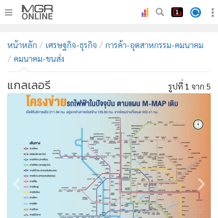
•
หน้าหลัก
หน้าหลัก
เศรษฐกิจ-ธุรกิจ
การค้า-อุตสาหกรรม-คมนาคม
•
ทันเหตุการณ์
คมนาคม-ขนส่ง
•
ภาคใต้
แกลเลอรี
•
ภูมิภาค
รูปที่
1
จาก 5
•
Online Section
•
บันเทิง
•
ผู้จัดการรายวัน
•
คอลัมนิสต์
•
ละคร
•
CbizReview
•
Cyber BIZ
•
ผู้จัดกวน