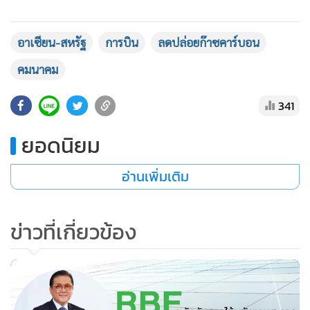
•
เกม
•
วิทยาศาสตร์
อาเซียน-สหรัฐ
การบิน
ลดปล่อยก๊าซคาร์บอน
•
SMEs
คมนาคม
•
หุ้น
•
อินโดจีน
341
•
กองทุนรวม
ยอดนิยม
•
Celeb Online
•
Factcheck
อ่านเพิ่มเติม
•
ญี่ปุ่น
•
News1
ข่าวที่เกี่ยวข้อง
•
Gotomanager