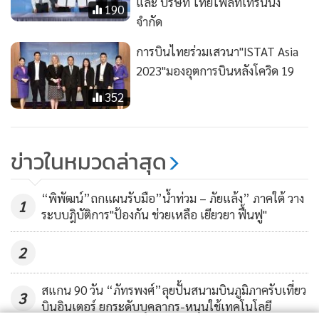
และ บริษัท ไทยไฟลท์เทรนนิ่ง
190
จำกัด
การบินไทยร่วมเสวนา"ISTAT Asia
2023"มองอุตการบินหลังโควิด 19
352
ข่าวในหมวดล่าสุด
“พิพัฒน์”ถกแผนรับมือ”น้ำท่วม – ภัยแล้ง” ภาคใต้ วาง
1
ระบบฎิบัติการ"ป้องกัน ช่วยเหลือ เยียวยา ฟื้นฟู"
2
สแกน 90 วัน “ภัทรพงศ์”ลุยปั้นสนามบินภูมิภาครับเที่ยว
3
บินอินเตอร์ ยกระดับบุคลากร-หนุนใช้เทคโนโลยี