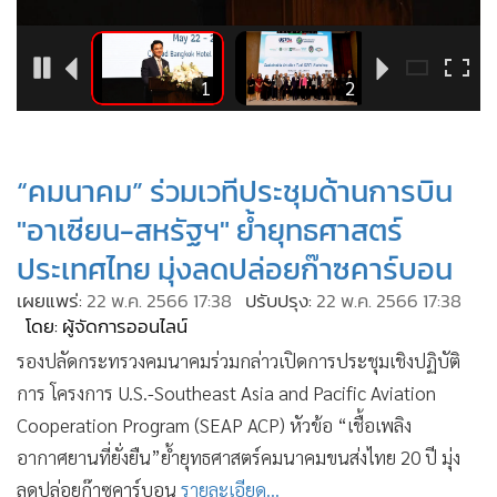
•
Good health & Well-being
•
Green Innovation & SD
•
Management & HR
3
1
2
•
MGR Live
•
Infographic
•
การเมือง
“คมนาคม” ร่วมเวทีประชุมด้านการบิน
•
ท่องเที่ยว
"อาเซียน-สหรัฐฯ" ย้ำยุทธศาสตร์
•
กีฬา
ประเทศไทย มุ่งลดปล่อยก๊าซคาร์บอน
•
ต่างประเทศ
เผยแพร่:
22 พ.ค. 2566 17:38
ปรับปรุง:
22 พ.ค. 2566 17:38
•
Special Scoop
โดย: ผู้จัดการออนไลน์
•
เศรษฐกิจ-ธุรกิจ
รองปลัดกระทรวงคมนาคมร่วมกล่าวเปิดการประชุมเชิงปฏิบัติ
•
จีน
การ โครงการ U.S.-Southeast Asia and Pacific Aviation
•
ชุมชน-คุณภาพชีวิต
Cooperation Program (SEAP ACP) หัวข้อ “เชื้อเพลิง
•
อาชญากรรม
อากาศยานที่ยั่งยืน”ย้ำยุทธศาสตร์คมนาคมขนส่งไทย 20 ปี มุ่ง
•
Motoring
ลดปล่อยก๊าซคาร์บอน
รายละเอียด...