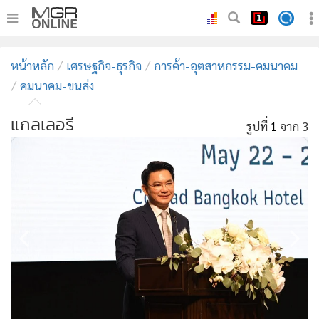
•
หน้าหลัก
หน้าหลัก
เศรษฐกิจ-ธุรกิจ
การค้า-อุตสาหกรรม-คมนาคม
•
ทันเหตุการณ์
คมนาคม-ขนส่ง
•
ภาคใต้
แกลเลอรี
•
ภูมิภาค
รูปที่
1
จาก 3
•
Online Section
•
บันเทิง
•
ผู้จัดการรายวัน
•
คอลัมนิสต์
•
ละคร
•
CbizReview
•
Cyber BIZ
•
ผู้จัดกวน