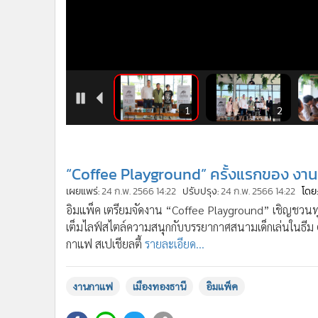
5
6
1
2
“Coffee Playground” ครั้งแรกของ งาน
เผยแพร่:
24 ก.พ. 2566 14:22
ปรับปรุง:
24 ก.พ. 2566 14:22
โดย:
อิมแพ็ค เตรียมจัดงาน “Coffee Playground” เชิญชวนทุ
เต็มไลฟ์สไตล์ความสนุกกับบรรยากาศสนามเด็กเล่นในธีม 
กาแฟ สเปเชียลตี้
รายละเอียด...
งานกาแฟ
เมืองทองธานี
อิมแพ็ค