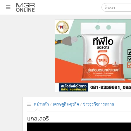
เลือกเครื่องมือท
•
หน้าหลัก
ค้นหา
•
ทันเหตุการณ์
Google
•
ภาคใต้
•
ภูมิภาค
MGR Onl
•
Online Section
ค้นหาขั
•
บันเทิง
•
ผู้จัดการรายวัน
•
คอลัมนิสต์
•
ละคร
•
CbizReview
•
Cyber BIZ
หน้าหลัก
เศรษฐกิจ-ธุรกิจ
ข่าวธุรกิจการตลาด
•
ผู้จัดกวน
•
Good health & Well-being
แกลเลอรี
•
Green Innovation & SD