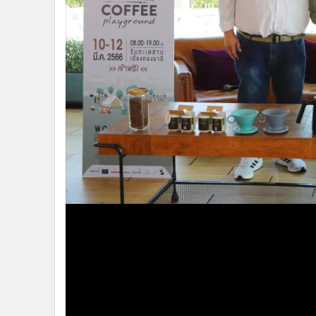
•
อินโดจีน
•
กองทุนรวม
•
Celeb Online
•
Factcheck
•
ญี่ปุ่น
•
News1
•
Gotomanager