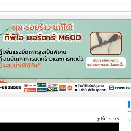
ี่ใช้
ine
้นสูง
รูปที่
1
จาก 6