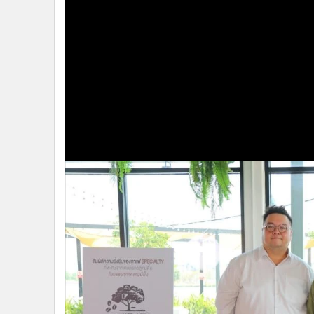
•
Management & HR
•
MGR Live
•
Infographic
•
การเมือง
•
ท่องเที่ยว
•
กีฬา
•
ต่างประเทศ
•
Special Scoop
•
เศรษฐกิจ-ธุรกิจ
•
จีน
•
ชุมชน-คุณภาพชีวิต
•
อาชญากรรม
•
Motoring
•
เกม
•
วิทยาศาสตร์
•
SMEs
•
หุ้น