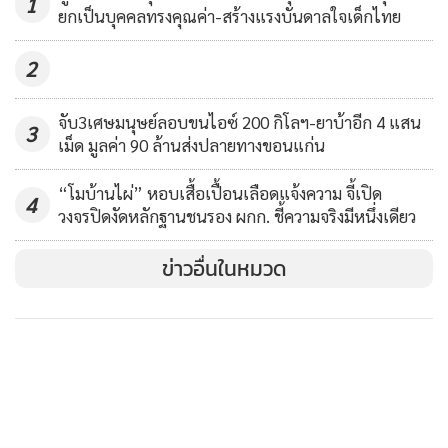
1
ยกเป็นบุคคลทรงคุณค่า-สร้างแรงบันดาลใจเด็กไทย
2
จับ3เศษมนุษย์ลอบขนไอซ์ 200 กิโลฯ-ยาบ้าอีก 4 แสน
3
เม็ด มูลค่า 90 ล้านส่งปลายทางขอนแก่น
“โมบ้านไผ่” หอบเสื้อเปื้อนเลือดแจ้งความ จี้เปิด
4
วงจรปิดงัดหลักฐานชนรอง ผกก. ชี้ความจริงมีหนึ่งเดียว
ข่าวอื่นในหมวด
ส่วนสาเหตุที่ทำให้ถูกไฟดูดก็คาดว่าน่าจะเป็นเพราะพื้นบริเวณที่
ตนเองยืนเปียก แล้วพอมือพลาดไฟโดนสเตนเลสด้านในของ
กระติกน้ำร้อนไฟฟ้า จึงทำให้ไฟดูดแต่ยังเคราะห์ดีที่ไม่ถึงขั้นเสีย
ชีวิต
จากกรณีดังกล่าวตนอยากฝากให้เป็นอุทาหรณ์ เตือนภัยสำหรับ