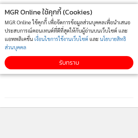
คนที่ใช้กระติกน้ำร้อนไฟฟ้าควรใช้ด้วยความระมัดระวัง เพราะ
MGR Online ใช้คุกกี้ (Cookies)
อาจเป็นอันตรายถึงชีวิตได้ ส่วนกรณีที่เกิดกับตนเองยอมรับว่า
MGR Online ใช้คุกกี้ เพื่อจัดการข้อมูลส่วนบุคคลเพื่อนำเสนอ
เกิดจากความประมาทของตนเอง หลังจากนี้ก็จะระมัดระวังมาก
ประสบการณ์คอนเทนต์ที่ดีที่สุดให้กับผู้อ่านบนเว็บไซต์ และ
ขึ้น
แอพพลิเคชั่น
เงื่อนไขการใช้งานเว็บไซต์
และ
นโยบายสิทธิ
ส่วนบุคคล
รับทราบ
ติดตามข่าวสารผ่านทาง LINE