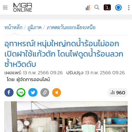
•
หน้าหลัก
หน้าหลัก
ภูมิภาค
ภาคตะวันออกเฉียงเหนือ
•
ทันเหตุการณ์
•
อุทาหรณ์! หนุ่มใหญ่กดน้ำร้อนไม่ออก
ภาคใต้
•
ภูมิภาค
เปิดฝาใช้แก้วตัก โดนไฟดูดน้ำร้อนลวก
•
Online Section
ซ้ำหวิดดับ
•
บันเทิง
เผยแพร่:
13 ก.พ. 2566 09:26
ปรับปรุง:
13 ก.พ. 2566 09:26
•
ผู้จัดการรายวัน
โดย: ผู้จัดการออนไลน์
•
คอลัมนิสต์
960
•
ละคร
•
CbizReview
•
Cyber BIZ
•
ผู้จัดกวน