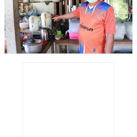
•
Good health & Well-being
•
Green Innovation & SD
•
Management & HR
•
MGR Live
•
Infographic
•
การเมือง
•
ท่องเที่ยว
•
กีฬา
•
ต่างประเทศ
•
Special Scoop
•
เศรษฐกิจ-ธุรกิจ
•
จีน
•
ชุมชน-คุณภาพชีวิต
•
อาชญากรรม
•
Motoring