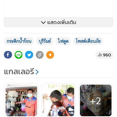
แสดงเพิ่มเติม
กระติกน้ำร้อน
บุรีรัมย์
ไฟดูด
โพสต์เตือนภัย
960
แกลเลอรี
+2