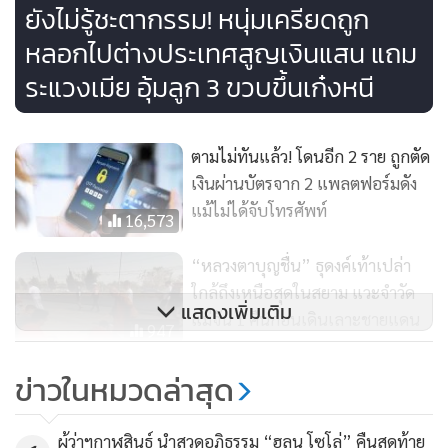
ยังไม่รู้ชะตากรรม! หนุ่มเครียดถูก
หลอกไปต่างประเทศสูญเงินแสน แถม
ระแวงเมีย อุ้มลูก 3 ขวบขึ้นเก๋งหนี
เจ้าตัวจึงใช้วิธีเปิดฝาด้านบนกระติกน้ำร้อนแล้วใช้แก้วพลาสติก
ตักน้ำร้อนในกระติกเพื่อจะเอาไปชงกาแฟ แต่ขณะจะเอาแก้วที่
ตามไม่ทันแล้ว! โดนอีก 2 ราย ถูกตัด
ตักน้ำในกระติกน้ำร้อนแล้วออกมามือเกิดพลาดไปโดนขอบสเต
เงินผ่านบัตรจาก 2 แพลตฟอร์มดัง
นเลสของกระติกน้ำร้อนไฟฟ้า จึงทำให้ไฟดูดจึงรีบกระชากมือ
แม้ไม่ได้จับโทรศัพท์
16,573
ออก ทำให้น้ำร้อนที่อยู่ในแก้วสาดมาโดนศีรษะ ใบหน้า และไหล
อาบหน้าท้อง
“หลวงตาบุญชื่น” ธุดงค์เท้าเปล่า
ใกล้ถึงเหนือสุดในสยาม แวะจำวัด
แสดงเพิ่มเติม
"ตอนนั้นตกใจมากทำอะไรไม่ถูกทั้งแสบร้อนบริเวณที่ถูกน้ำร้อน
แม่จัน 1 คืนก่อนเดินเลาะชายแดน
947
ลวก พอตั้งสติได้ก็รีบถอดปลั๊กกระติกน้ำร้อนออก" นายคำนวณ
เตือนภัย! มิจฉาชีพอ้างเป็น "กรม
กล่าว และว่า
ข่าวในหมวดล่าสุด
พัฒนาธุรกิจ" หลอกขอข้อมูล โชคดี
รู้ทันขอดูบัตรกลับโดนขู่จะแจ้งความ
1,749
ผู้ว่าฯกาฬสินธุ์ นำสวดอภิธรรม “ฮลุน โซโล่” คืนสุดท้าย