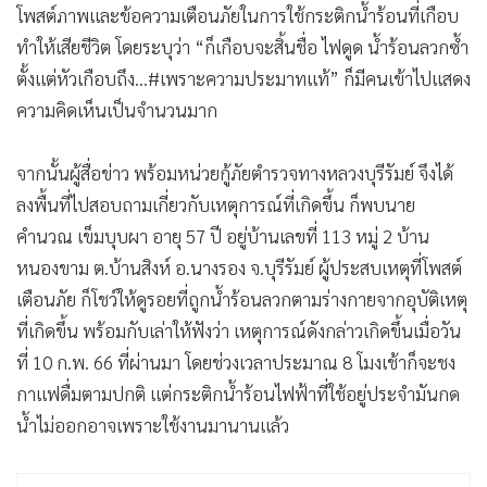
โพสต์ภาพและข้อความเตือนภัยในการใช้กระติกน้ำร้อนที่เกือบ
ทำให้เสียชีวิต โดยระบุว่า “ก็เกือบจะสิ้นชื่อ ไฟดูด น้ำร้อนลวกซ้ำ
ตั้งแต่หัวเกือบถึง...#เพราะความประมาทแท้” ก็มีคนเข้าไปแสดง
ความคิดเห็นเป็นจำนวนมาก
จากนั้นผู้สื่อข่าว พร้อมหน่วยกู้ภัยตำรวจทางหลวงบุรีรัมย์ จึงได้
ลงพื้นที่ไปสอบถามเกี่ยวกับเหตุการณ์ที่เกิดขึ้น ก็พบนาย
คำนวณ เข็มบุบผา อายุ 57 ปี อยู่บ้านเลขที่ 113 หมู่ 2 บ้าน
หนองขาม ต.บ้านสิงห์ อ.นางรอง จ.บุรีรัมย์ ผู้ประสบเหตุที่โพสต์
เตือนภัย ก็โชว์ให้ดูรอยที่ถูกน้ำร้อนลวกตามร่างกายจากอุบัติเหตุ
ที่เกิดขึ้น พร้อมกับเล่าให้ฟังว่า เหตุการณ์ดังกล่าวเกิดขึ้นเมื่อวัน
ที่ 10 ก.พ. 66 ที่ผ่านมา โดยช่วงเวลาประมาณ 8 โมงเช้าก็จะชง
กาแฟดื่มตามปกติ แต่กระติกน้ำร้อนไฟฟ้าที่ใช้อยู่ประจำมันกด
น้ำไม่ออกอาจเพราะใช้งานมานานแล้ว