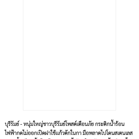
•
เกม
•
วิทยาศาสตร์
•
SMEs
•
หุ้น
•
อินโดจีน
•
กองทุนรวม
•
Celeb Online
•
Factcheck
•
ญี่ปุ่น
•
News1
•
Gotomanager
บุรีรัมย์ - หนุ่มใหญ่ชาวบุรีรัมย์โพสต์เตือนภัย กระติกน้ำร้อน
ไฟฟ้ากดไม่ออกเปิดฝาใช้แก้วตักในกา มือพลาดไปโดนสเตนเลส