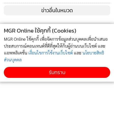
ข่าวอื่นในหมวด
หากท่านใดที่พลาดโอกาสเดินทางท่องเที่ยวในครั้งนี้ สามารถร่วม
กิจกรรมนั่งรถจักรไอน้ำท่องเที่ยวได้ในครั้งถัดไป ในวันที่ 26
MGR Online ใช้คุกกี้ (Cookies)
มีนาคม 2569 เส้นทางกรุงเทพ – อยุธยา – กรุงเทพ ซึ่งเป็นทริป
MGR Online ใช้คุกกี้ เพื่อจัดการข้อมูลส่วนบุคคลเพื่อนำเสนอ
แรกของปี 2569
ประสบการณ์คอนเทนต์ที่ดีที่สุดให้กับผู้อ่านบนเว็บไซต์ และ
แอพพลิเคชั่น
เงื่อนไขการใช้งานเว็บไซต์
และ
นโยบายสิทธิ
ส่วนบุคคล
รับทราบ