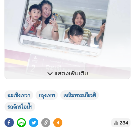
แสดงเพิ่มเติม
ทั้งนี้ การรถไฟฯ นำหัวรถจักรไอน้ำแปซิฟิก หมายเลข 824 และ
ฉะเชิงเทรา
กรุงเทพ
เฉลิมพระเกียรติ
850 รุ่นหลังสงครามโลกครั้งที่ 2 ผลิตโดยบริษัท นิปปอน ชาร์
รถจักรไอน้ำ
เรียว จำกัด ซึ่งปัจจุบันเก็บรักษาและซ่อมบำรุงอยู่ที่โรงรถจักร
ธนบุรี โดยนำมาจัดเดินขบวนรถพิเศษนำเที่ยว เนื่องใน 7 วัน
284
สำคัญของทุกปี ประกอบด้วย