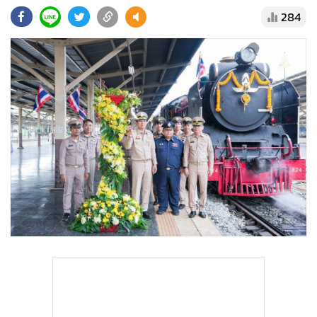
•
Good health & Well-being
284
•
Green Innovation & SD
•
Management & HR
•
MGR Live
•
Infographic
•
การเมือง
•
ท่องเที่ยว
•
กีฬา
•
ต่างประเทศ
•
Special Scoop
•
เศรษฐกิจ-ธุรกิจ
•
จีน
•
ชุมชน-คุณภาพชีวิต
•
อาชญากรรม
•
Motoring