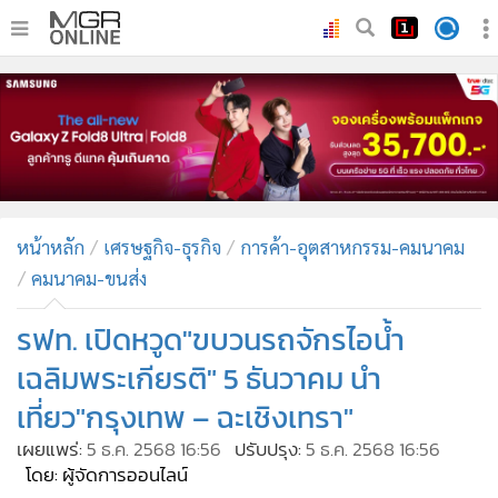
•
หน้าหลัก
•
ทันเหตุการณ์
•
ภาคใต้
•
ภูมิภาค
•
Online Section
หน้าหลัก
เศรษฐกิจ-ธุรกิจ
การค้า-อุตสาหกรรม-คมนาคม
•
บันเทิง
คมนาคม-ขนส่ง
•
ผู้จัดการรายวัน
•
คอลัมนิสต์
รฟท. เปิดหวูด"ขบวนรถจักรไอน้ำ
•
ละคร
เฉลิมพระเกียรติ" 5 ธันวาคม นำ
•
CbizReview
เที่ยว"กรุงเทพ – ฉะเชิงเทรา"
•
Cyber BIZ
เผยแพร่:
5 ธ.ค. 2568 16:56
ปรับปรุง:
5 ธ.ค. 2568 16:56
•
ผู้จัดกวน
โดย: ผู้จัดการออนไลน์