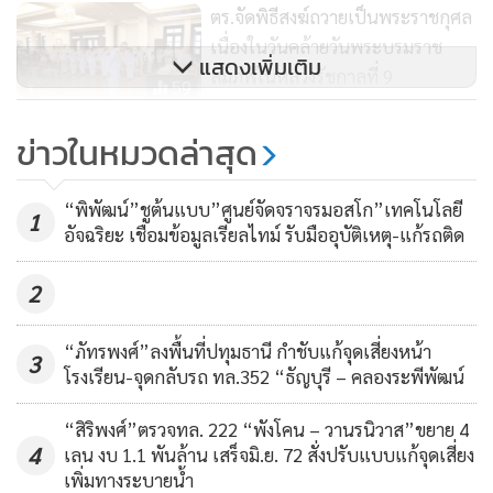
6. วันที่ 23 ตุลาคม วันปิยมหาราช เส้นทางกรุงเทพ – อยุธยา –
ตร.จัดพิธีสงฆ์ถวายเป็นพระราชกุศล
กรุงเทพ
เนื่องในวันคล้ายวันพระบรมราช
แสดงเพิ่มเติม
สมภพในหลวงรัชกาลที่ 9
59
7. วันที่ 5 ธันวาคม วันคล้ายวันพระบรมราชสมภพพระบาท
สมเด็จพระบรมชนกาธิเบศร มหาภูมิพลอดุลยเดชมหาราช บรม
5 ธันวาฯ 68 รฟม.ชวนลูกๆ พาคุณ
ข่าวในหมวดล่าสุด
นาถบพิตร เส้นทางกรุงเทพ – ฉะเชิงเทรา – กรุงเทพ
พ่อขึ้นรถไฟฟ้ามหานคร MRT ฟรี 4
สาย
288
“พิพัฒน์”ชูต้นแบบ”ศูนย์จัดจราจรมอสโก”เทคโนโลยี
1
อัจฉริยะ เชื่อมข้อมูลเรียลไทม์ รับมืออุบัติเหตุ-แก้รถติด
2
“ภัทรพงศ์”ลงพื้นที่ปทุมธานี กำชับแก้จุดเสี่ยงหน้า
3
โรงเรียน-จุดกลับรถ ทล.352 “ธัญบุรี – คลองระพีพัฒน์
“สิริพงศ์”ตรวจทล. 222 “พังโคน – วานรนิวาส”ขยาย 4
4
เลน งบ 1.1 พันล้าน เสร็จมิ.ย. 72 สั่งปรับแบบแก้จุดเสี่ยง
เพิ่มทางระบายน้ำ