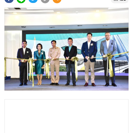
•
Good health & Well-being
•
Green Innovation & SD
•
Management & HR
•
MGR Live
•
Infographic
•
การเมือง
•
ท่องเที่ยว
•
กีฬา
•
ต่างประเทศ
•
Special Scoop
•
เศรษฐกิจ-ธุรกิจ
•
จีน
•
ชุมชน-คุณภาพชีวิต
•
อาชญากรรม
•
Motoring