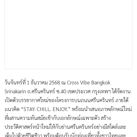
•
เกม
•
วิทยาศาสตร์
•
SMEs
•
หุ้น
•
อินโดจีน
•
กองทุนรวม
•
Celeb Online
•
Factcheck
•
ญี่ปุ่น
วันจันทร์ที่ 1 ธันวาคม 2568 ณ Cross Vibe Bangkok
•
News1
Srinakarin ถ.ศรีนครินทร์ ซ.40 เขตประเวศ กรุงเทพฯ ได้จัดงาน
•
Gotomanager
เปิดตัวบรรยากาศใหม่ของโครงการบนถนนศรีนครินทร์ ภายใต้
แนวคิด “STAY. CHILL. ENJOY.” พร้อมนำเสนอภาพลักษณ์ใหม่
ที่ผสานความทันสมัยเข้ากับเอกลักษณ์เฉพาะตัว สร้าง
ประวัติศาสตร์หน้าใหม่ให้กับย่านศรีนครินทร์อย่างมีสไตล์และ
เต็มไปด้วยชีวิตชีวา พร้อมต้อนรับนักท่องเที่ยวทั้งชาวไทยและ