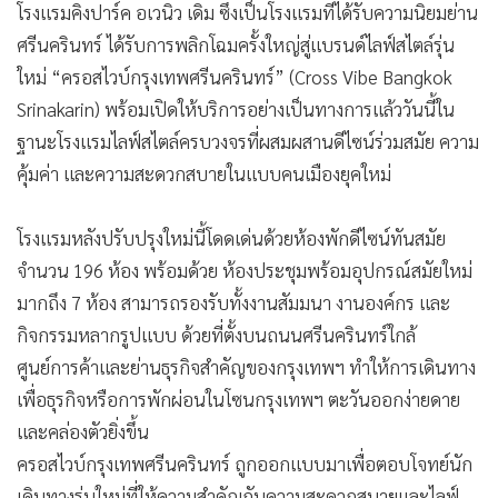
โรงแรมคิงปาร์ค อเวนิว เดิม ซึ่งเป็นโรงแรมที่ได้รับความนิยมย่าน
ศรีนครินทร์ ได้รับการพลิกโฉมครั้งใหญ่สู่แบรนด์ไลฟ์สไตล์รุ่น
ใหม่ “ครอสไวบ์กรุงเทพศรีนครินทร์” (Cross Vibe Bangkok
Srinakarin) พร้อมเปิดให้บริการอย่างเป็นทางการแล้ววันนี้ใน
ฐานะโรงแรมไลฟ์สไตล์ครบวงจรที่ผสมผสานดีไซน์ร่วมสมัย ความ
คุ้มค่า และความสะดวกสบายในแบบคนเมืองยุคใหม่
โรงแรมหลังปรับปรุงใหม่นี้โดดเด่นด้วยห้องพักดีไซน์ทันสมัย
จำนวน 196 ห้อง พร้อมด้วย ห้องประชุมพร้อมอุปกรณ์สมัยใหม่
มากถึง 7 ห้อง สามารถรองรับทั้งงานสัมมนา งานองค์กร และ
กิจกรรมหลากรูปแบบ ด้วยที่ตั้งบนถนนศรีนครินทร์ใกล้
ศูนย์การค้าและย่านธุรกิจสำคัญของกรุงเทพฯ ทำให้การเดินทาง
เพื่อธุรกิจหรือการพักผ่อนในโซนกรุงเทพฯ ตะวันออกง่ายดาย
และคล่องตัวยิ่งขึ้น
ครอสไวบ์กรุงเทพศรีนครินทร์ ถูกออกแบบมาเพื่อตอบโจทย์นัก
เดินทางรุ่นใหม่ที่ให้ความสำคัญกับความสะดวกสบายและไลฟ์