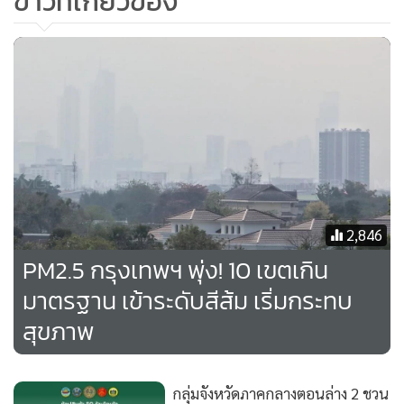
ข่าวที่เกี่ยวข้อง
ครอสไวบ์กรุงเทพศรีนครินทร์ พร้อมนำเสนอประสบการณ์ แบบ
2,846
ร่วมสมัยที่ผสานฟังก์ชันและดีไซน์ไว้อย่างลงตัว และตอบโจทย์
PM2.5 กรุงเทพฯ พุ่ง! 10 เขตเกิน
นักเดินทางทุกไลฟ์สไตล์ ทั้งการทำงาน การท่องเที่ยว และ การ
มาตรฐาน เข้าระดับสีส้ม เริ่มกระทบ
พักผ่อนในทุกช่วงเวลา
สุขภาพ
กลุ่มจังหวัดภาคกลางตอนล่าง 2 ชวน