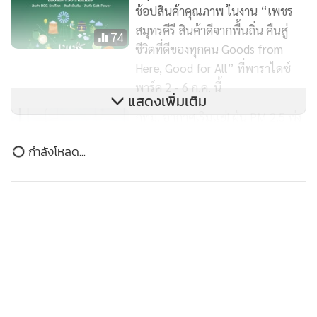
ช้อปสินค้าคุณภาพ ในงาน “เพชร
สมุทรคีรี สินค้าดีจากพื้นถิ่น คืนสู่
74
ชีวิตที่ดีของทุกคน Goods from
Here, Good for All” ที่พาราไดซ์
พาร์ค 2 - 6 ก.ค. นี้
แสดงเพิ่มเติม
กทม. อากาศเริ่มแย่! ฝุ่น PM 2.5 พุ่ง
“ระดับสีส้ม” กระทบสุขภาพ 3 พื้นที่
ข่าวในหมวดล่าสุด
บึงกุ่ม–ลาดกระบัง–ประเวศ
727
ศูนย์ราชการเฉลิมพระเกียรติฯ เอาใจผู้มาใช้บริการ
พาราไดซ์ พาร์ค ชวนชมโขน
1
อาคาร C ปรับอัตราค่าที่จอดรถ
รามเกียรติ์ ตอน ‘ศึกพรหมาสตร์’
198
2
“THE BEST MUM DESERVES THE BEST” ไอคอน
3
สยามชวนลูกเปลี่ยนจาก ‘ผู้รับ’ เป็น ‘ผู้ให้’ ในวันแม่