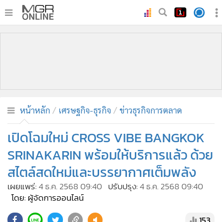
•
หน้าหลัก
•
ทันเหตุการณ์
•
ภาคใต้
•
ภูมิภาค
•
Online Section
หน้าหลัก
เศรษฐกิจ-ธุรกิจ
ข่าวธุรกิจการตลาด
•
บันเทิง
•
ผู้จัดการรายวัน
เปิดโฉมใหม่ CROSS VIBE BANGKOK
•
คอลัมนิสต์
SRINAKARIN พร้อมให้บริการแล้ว ด้วย
•
ละคร
สไตล์สดใหม่และบรรยากาศเต็มพลัง
•
CbizReview
เผยแพร่:
4 ธ.ค. 2568 09:40
ปรับปรุง:
4 ธ.ค. 2568 09:40
•
Cyber BIZ
โดย: ผู้จัดการออนไลน์
•
ผู้จัดกวน
153