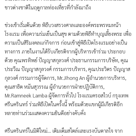
ชาวต่างชาติในฤดูกาลท่องเที่ยวที่กำลังมาถึง
ช่วงเช้าเริ่มต้นด้วย พิธีบวงสรวงศาลและองค์พระพรหมหน้า
โรงแรม เพื่อความร่มเย็นเป็นสุข ตามด้วยพิธีทำบุญเลี้ยงพระ เพื่อ
ความเป็นสิริมงคลแก่กิจการ ก่อนเข้าสู่พิธีเปิดโรงแรมอย่างเป็น
ทางการ ภายในงานได้รับเกียรติจากผู้บริหารเข้าร่วม ประกอบ
ด้วย คุณพรทิพย์ ปัญญาสกุลวงศ์ ประธานกรรมการบริษัท, คุณ
ประวีณ ปัญญาสกุลวงศ์ กรรมการบริหาร, คุณประวิตร ปัญญาส
กุลวงศ์ กรรมการผู้จัดการ, Mr.Jihong An ผู้อำนวยการบริหาร,
คุณสาธิต หมันสุวรรณ ผู้อำนวยการฝ่ายปฏิบัติการ,
Mr.Ramneek Lamba ผู้จัดการทั่วไป โรงแรมครอสไวบ์ กรุงเทพ
ศรีนครินทร์ ร่วมพิธีเปิดในครั้งนี้ พร้อมด้วยแขกผู้มีเกียรติอีก
หลายท่านร่วมแสดงความยินดีอย่างคับคั่ง
ศรีนครินทร์ในมิติใหม่… เติมเต็มสไตล์และแรงบันดาลใจ จาก