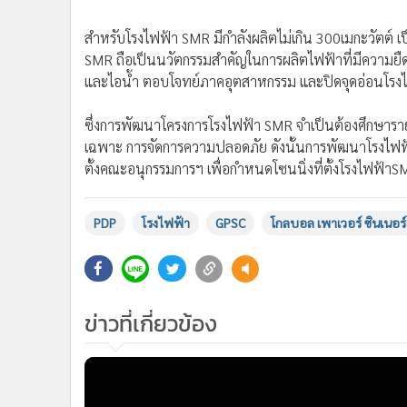
•
อินโดจีน
SMR ถือเป็นนวัตกรรมสำคัญในการผลิตไฟฟ้าที่มีความยืดหย
และไอน้ำ ตอบโจทย์ภาคอุตสาหกรรม และปิดจุดอ่อนโรงไฟ
•
กองทุนรวม
•
Celeb Online
ซึ่งการพัฒนาโครงการโรงไฟฟ้า SMR จำเป็นต้องศึกษารายล
•
Factcheck
เฉพาะ การจัดการความปลอดภัย ดังนั้นการพัฒนาโรงไฟฟ้
•
ญี่ปุ่น
ตั้งคณะอนุกรรมการฯ เพื่อกำหนดโซนนิ่งที่ตั้งโรงไฟฟ้าS
•
News1
•
Gotomanager
PDP
โรงไฟฟ้า
GPSC
โกลบอล เพาเวอร์ ซินเนอร์ย
ข่าวที่เกี่ยวข้อง