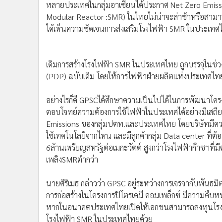
•
Management & HR
ได้เห็นความชัดเจนการส่งเสริมโรงไฟฟ้า SMR ในประเท
•
MGR Live
•
Infographic
เดิมการสร้างโรงไฟฟ้า SMR ในประเทศไทย ถูกบรรจุใ
•
การเมือง
(PDP) ฉบับเดิม โดยให้การไฟฟ้าฝ่ายผลิตแห่งประเทศไทย(
•
ท่องเที่ยว
•
กีฬา
อย่างไรก็ดี GPSCได้ศึกษาความเป็นไปได้ในการพัฒนาโค
•
ต่างประเทศ
ตอบโจทย์ความต้องการใช้ไฟฟ้าในประเทศได้อย่างมีเสถี
•
Special Scoop
Emissions ของกลุ่มปตท.และประเทศไทย โดยบริษัทมีความ
•
เศรษฐกิจ-ธุรกิจ
ใช้เทคโนโลยีจากไหน และมีลูกค้ากลุ่ม Data center ที่ต้
•
จีน
6ล้านเหรียญสหรัฐต่อเมกะวัตต์ สูงกว่าโรงไฟฟ้าก๊าซฯที่มีต
เพลิงSMRต่ำกว่า
•
ชุมชน-คุณภาพชีวิต
•
อาชญากรรม
นายศิริเมธ กล่าวว่า GPSC อยู่ระหว่างการเจรจากับพันธมิ
•
Motoring
การก่อสร้างในโครงการปิโตรเคมี คอมเพล็กซ์ มีความคืบ
•
เกม
หากในอนาคตประเทศไทยเปิดให้เอกชนสามารถลงทุนโรงไฟฟ
•
วิทยาศาสตร์
โรงไฟฟ้า SMR ในประเทศไทยด้วย
•
SMEs
•
หุ้น
สำหรับโรงไฟฟ้า SMR มีกำลังผลิตไม่เกิน 300เมกะวัตต