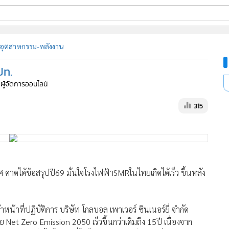
ี่ใช้
อุตสาหกรรม-พลังงาน
ปท.
ine
 ผู้จัดการออนไลน์
้นสูง
315
ดได้ข้อสรุปปี69 มั่นใจโรงไฟฟ้าSMRในไทยเกิดได้เร็ว ขึ้นหลัง
หน้าที่ปฏิบัติการ บริษัท โกลบอล เพาเวอร์ ซินเนอร์ยี่ จำกัด
 Net Zero Emission 2050 เร็วขึ้นกว่าเดิมถึง 15ปี เนื่องจาก
 2050 ดังนั้นโอกาสที่โรงไฟฟ้านิวเคลียร์ขนาดเล็ก (Small
เกิดขึ้นได้เร็วกว่าแผนเดิม คาดว่าภายใน 2-3 ปีข้างหน้า อาจจะ