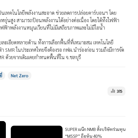
ุ่นสูง สามารถป้อนพลังงานได้อย่างต่อเนื่อง โดยได้ทั้งไฟฟ้า
ฟ้าพลังงานหมุนเวียนที่ไม่มีเสถียรภาพและไม่มีไอน้ำ
ะเอียดหลายด้าน ทั้งการเลือกพื้นที่ที่เหมาะสม เทคโนโลยี
า SMR ในประเทศไทยจึงต้องรอ กฟผ.นำร่องก่อน รวมถึงมีการจัด
MR ด้วยจากเดิมเคยกำหนดพื้นที่ใน จ.ชลบุรี
ี่
Net Zero
315
MGR Onli
MGR Online 
SUPER ผนึก NMB ตั้งบริษัทร่วมทุน
เสนอ ประสบก
“MSSP” ถือหุ้น 40%
เว็บไซต์ แ
นโยบายสิทธ
191