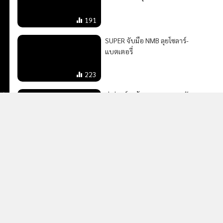
SUPER จับมือ NMB ลุยโซลาร์-
แบตเตอรี่
223
06
มุ่งสู่องค์กรต้นแบบ!! สวพส. ขับ
เคลื่อนพื้นที่สูง สร้างสมดุลใหม่ เพื่อ
น
บรรลุ Net Zero
26
MGR Online Application
E