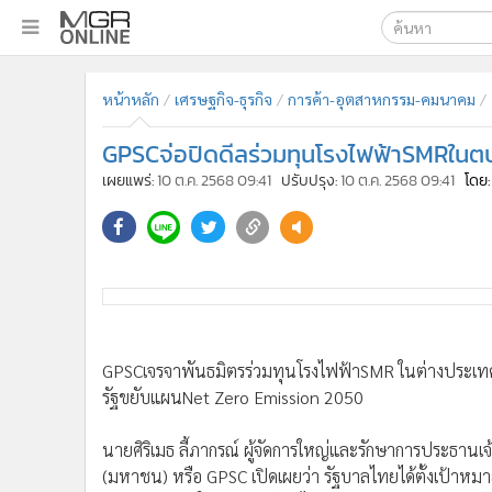
เลือกเครื่องมือท
•
หน้าหลัก
หน้าหลัก
เศรษฐกิจ-ธุรกิจ
การค้า-อุตสาหกรรม-คมนาคม
ค้นหา
•
ทันเหตุการณ์
Google
•
ภาคใต้
GPSCจ่อปิดดีลร่วมทุนโรงไฟฟ้าSMRในต
•
ภูมิภาค
MGR Onl
เผยแพร่:
10 ต.ค. 2568 09:41
ปรับปรุง:
10 ต.ค. 2568 09:41
โดย:
•
Online Section
ค้นหาขั
•
บันเทิง
•
ผู้จัดการรายวัน
•
คอลัมนิสต์
GPSCเจรจาพันธมิตรร่วมทุนโรงไฟฟ้าSMR ในต่างประเทศ คา
•
ละคร
รัฐขยับแผนNet Zero Emission 2050
•
CbizReview
•
Cyber BIZ
นายศิริเมธ ลี้ภากรณ์ ผู้จัดการใหญ่และรักษาการประธานเจ้า
•
ผู้จัดกวน
(มหาชน) หรือ GPSC เปิดเผยว่า รัฐบาลไทยได้ตั้งเป้าหมาย
•
Good health & Well-being
หลายประเทศในกลุ่มอาเซียนได้ประกาศ Net Zero Emission
•
Green Innovation & SD
Modular Reactor :SMR) ในไทยไม่น่าจะล่าช้าหรือสามารถ