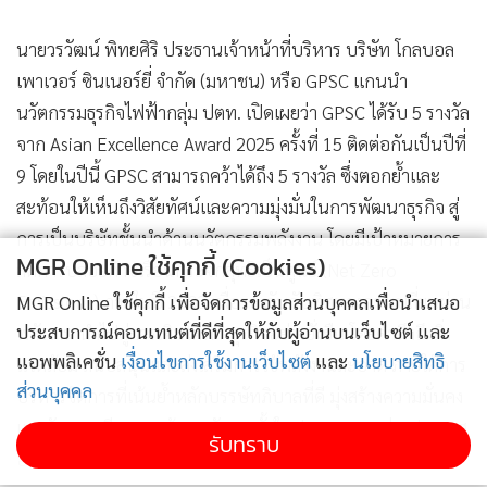
นายวรวัฒน์ พิทยศิริ ประธานเจ้าหน้าที่บริหาร บริษัท โกลบอล
เพาเวอร์ ซินเนอร์ยี่ จำกัด (มหาชน) หรือ GPSC แกนนำ
นวัตกรรมธุรกิจไฟฟ้ากลุ่ม ปตท. เปิดเผยว่า GPSC ได้รับ 5 รางวัล
จาก Asian Excellence Award 2025 ครั้งที่ 15 ติดต่อกันเป็นปีที่
9 โดยในปีนี้ GPSC สามารถคว้าได้ถึง 5 รางวัล ซึ่งตอกย้ำและ
สะท้อนให้เห็นถึงวิสัยทัศน์และความมุ่งมั่นในการพัฒนาธุรกิจ สู่
การเป็นบริษัทชั้นนำด้านนวัตกรรมพลังงาน โดยมีเป้าหมายการ
MGR Online ใช้คุกกี้ (Cookies)
ลดการปล่อยก๊าซเรือนกระจกสุทธิเป็นศูนย์ (Net Zero
Emissions) ภายในปี 2603 เพื่อรองรับกับทิศทางการเปลี่ยนผ่าน
MGR Online ใช้คุกกี้ เพื่อจัดการข้อมูลส่วนบุคคลเพื่อนำเสนอ
ประสบการณ์คอนเทนต์ที่ดีที่สุดให้กับผู้อ่านบนเว็บไซต์ และ
พลังงาน นำไปสู่การเติบโตทางธุรกิจอย่างยั่งยืน โดยคำนึงถึงสิ่ง
แอพพลิเคชั่น
เงื่อนไขการใช้งานเว็บไซต์
และ
นโยบายสิทธิ
แวดล้อม สนับสนุนและส่งเสริมการใช้พลังงานสะอาด ภายใต้การ
ส่วนบุคคล
บริหารจัดการที่เน้นย้ำหลักบรรษัทภิบาลที่ดี มุ่งสร้างความมั่นคง
และรักษาเสถียรภาพด้านพลังงานทั้งในประเทศและต่างประเทศ
รับทราบ
อย่างยั่งยืน