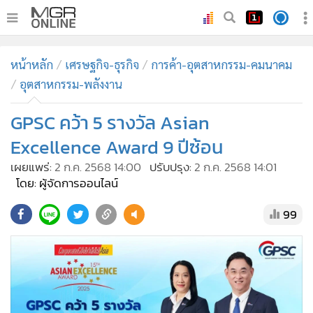
•
หน้าหลัก
หน้าหลัก
เศรษฐกิจ-ธุรกิจ
การค้า-อุตสาหกรรม-คมนาคม
•
ทันเหตุการณ์
อุตสาหกรรม-พลังงาน
•
ภาคใต้
GPSC คว้า 5 รางวัล Asian
•
ภูมิภาค
•
Online Section
Excellence Award 9 ปีซ้อน
•
บันเทิง
เผยแพร่:
2 ก.ค. 2568 14:00
ปรับปรุง:
2 ก.ค. 2568 14:01
โดย: ผู้จัดการออนไลน์
•
ผู้จัดการรายวัน
•
คอลัมนิสต์
99
•
ละคร
•
CbizReview
•
Cyber BIZ
•
ผู้จัดกวน