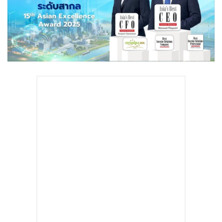
•
Good health & Well-being
•
Green Innovation & SD
•
Management & HR
•
MGR Live
•
Infographic
•
การเมือง
•
ท่องเที่ยว
•
กีฬา
•
ต่างประเทศ
•
Special Scoop
•
เศรษฐกิจ-ธุรกิจ
•
จีน
•
ชุมชน-คุณภาพชีวิต
•
อาชญากรรม
•
Motoring