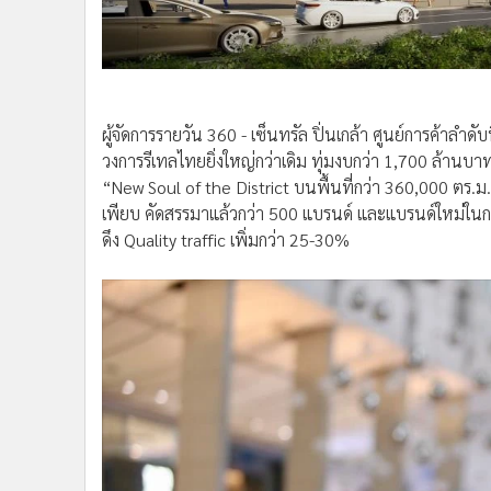
•
อินโดจีน
•
กองทุนรวม
•
Celeb Online
•
Factcheck
ผู้จัดการรายวัน 360 - เซ็นทรัล ปิ่นเกล้า ศูนย์การค้าลำ
•
ญี่ปุ่น
วงการรีเทลไทยยิ่งใหญ่กว่าเดิม ทุ่มงบกว่า 1,700 ล้าน
•
News1
“New Soul of the District บนพื้นที่กว่า 360,000 ตร.ม
•
Gotomanager
เพียบ คัดสรรมาแล้วกว่า 500 แบรนด์ และแบรนด์ใหม่ในกร
ดึง Quality traffic เพิ่มกว่า 25-30%