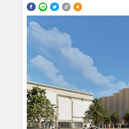
•
Management & HR
•
MGR Live
•
Infographic
•
การเมือง
•
ท่องเที่ยว
•
กีฬา
•
ต่างประเทศ
•
Special Scoop
•
เศรษฐกิจ-ธุรกิจ
•
จีน
•
ชุมชน-คุณภาพชีวิต
•
อาชญากรรม
•
Motoring
•
เกม
•
วิทยาศาสตร์
•
SMEs
•
หุ้น