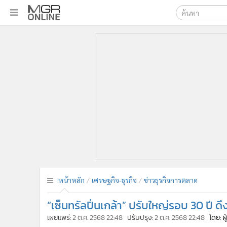
เลือกเครื่องมือท
•
หน้าหลัก
ค้นหา
•
ทันเหตุการณ์
Google
•
ภาคใต้
•
ภูมิภาค
MGR Onl
•
Online Section
ค้นหาขั
•
บันเทิง
•
ผู้จัดการรายวัน
•
คอลัมนิสต์
•
ละคร
•
CbizReview
•
Cyber BIZ
หน้าหลัก
เศรษฐกิจ-ธุรกิจ
ข่าวธุรกิจการตลาด
•
ผู้จัดกวน
“เซ็นทรัลปิ่นเกล้า” ปรับใหญ่รอบ 30 ปี
•
Good health & Well-being
•
Green Innovation & SD
เผยแพร่:
2 ต.ค. 2568 22:48
ปรับปรุง:
2 ต.ค. 2568 22:48
โดย: ผ