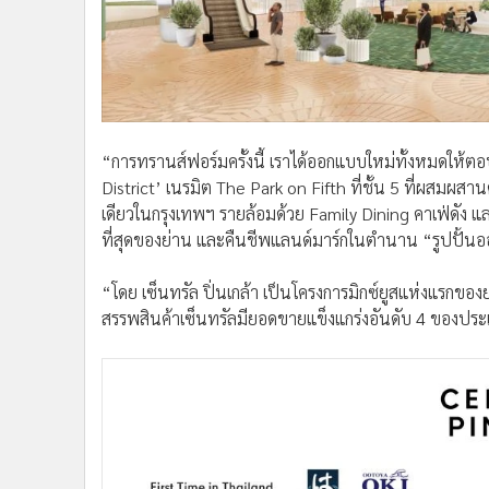
“การทรานส์ฟอร์มครั้งนี้ เราได้ออกแบบใหม่ทั้งหมดให้ต
District’ เนรมิต The Park on Fifth ที่ชั้น 5 ที่ผสมผสานค
เดียวในกรุงเทพฯ รายล้อมด้วย Family Dining คาเฟ่ดัง แล
ที่สุดของย่าน และคืนชีพแลนด์มาร์กในตำนาน “รูปปั้นออกุ
“โดย เซ็นทรัล ปิ่นเกล้า เป็นโครงการมิกซ์ยูสแห่งแรกข
สรรพสินค้าเซ็นทรัลมียอดขายแข็งแกร่งอันดับ 4 ของประเท