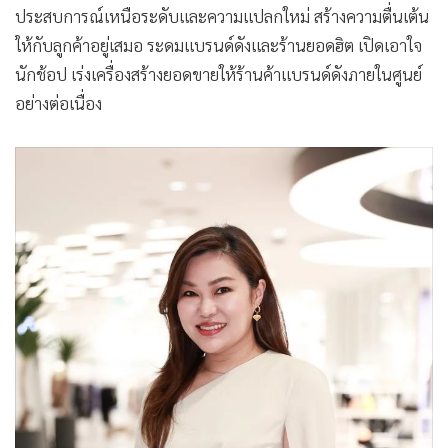
ประสบการณ์เหนือระดับและความแปลกใหม่ สร้างความตื่นเต้น
•
เกม
ให้กับลูกค้าอยู่เสมอ ระดมแบรนด์ดังและร้านยอดฮิต เปิดเอาใจ
•
วิทยาศาสตร์
นักช้อป เร่งเครื่องสร้างยอดขายให้ร้านค้าแบรนด์ดังภายในศูนย์
•
SMEs
อย่างต่อเนื่อง
•
หุ้น
•
อินโดจีน
•
กองทุนรวม
•
Celeb Online
•
Factcheck
•
ญี่ปุ่น
•
News1
•
Gotomanager