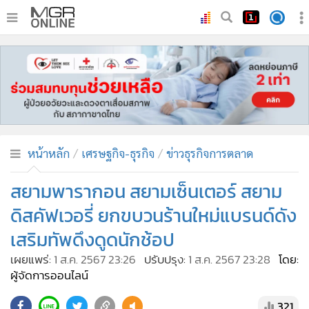
•
หน้าหลัก
•
ทันเหตุการณ์
•
ภาคใต้
•
ภูมิภาค
•
Online Section
หน้าหลัก
เศรษฐกิจ-ธุรกิจ
ข่าวธุรกิจการตลาด
•
บันเทิง
•
ผู้จัดการรายวัน
สยามพารากอน สยามเซ็นเตอร์ สยาม
•
คอลัมนิสต์
ดิสคัฟเวอรี่ ยกขบวนร้านใหม่แบรนด์ดัง
•
ละคร
เสริมทัพดึงดูดนักช้อป
•
CbizReview
เผยแพร่:
1 ส.ค. 2567 23:26
ปรับปรุง:
1 ส.ค. 2567 23:28
โดย:
•
Cyber BIZ
ผู้จัดการออนไลน์
•
ผู้จัดกวน
321