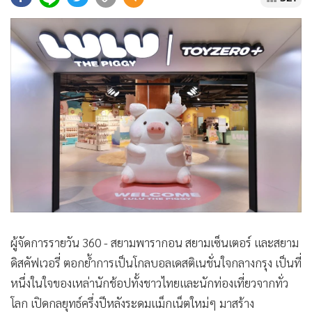
•
Good health & Well-being
•
Green Innovation & SD
•
Management & HR
•
MGR Live
•
Infographic
•
การเมือง
•
ท่องเที่ยว
•
กีฬา
•
ต่างประเทศ
•
Special Scoop
•
เศรษฐกิจ-ธุรกิจ
•
จีน
ผู้จัดการรายวัน 360 - สยามพารากอน สยามเซ็นเตอร์ และสยาม
•
ชุมชน-คุณภาพชีวิต
ดิสคัฟเวอรี่ ตอกย้ำการเป็นโกลบอลเดสติเนชั่นใจกลางกรุง เป็นที่
•
อาชญากรรม
หนึ่งในใจของเหล่านักช้อปทั้งชาวไทยและนักท่องเที่ยวจากทั่ว
•
Motoring
โลก เปิดกลยุทธ์ครึ่งปีหลังระดมแม็กเน็ตใหม่ๆ มาสร้าง