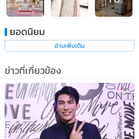
“เราให้ความสำคัญและมุ่งมั่นที่จะ มอบประสบการณ์เหนือระดับ
ยอดนิยม
และสร้างความแปลกใหม่ น่าตื่นเต้น อย่างต่อเนื่องสม่ำเสมอ
อ่านเพิ่มเติม
(Extraordinary Experience-Driven) มุ่งดึงดูดลูกค้าทั้งชาวไทย
และนักท่องเที่ยวให้เข้ามาอย่างต่อเนื่อง ทั้งลูกค้าใหม่และลูกค้า
ประจำ ที่เมื่อก้าวเข้าสู่ศูนย์การค้าของเราจะพบความแปลกใหม่
ข่าวที่เกี่ยวข้อง
มีทั้งสินค้าและกิจกรรมที่ตอบสนองความต้องการลูกค้าได้ครบ
ครัน เป็นไปตามแนวคิดในการสร้าง Value Creation ให้ทุกการ
มาเยือนของลูกค้ามีคุณค่าและเกิดความประทับใจ” นางสรัลธร
กล่าว
ในครึ่งปีหลังของปี 2567 นี้ สยามพารากอน สยามเซ็นเตอร์ และ
สยามดิสคัฟเวอรี่ จึงระดมแม็กเน็ตใหม่ๆ เข้ามาอย่างหลากหลาย
ตอบรับความต้องการลูกค้าทุกไลฟ์สไตล์ โดย สยามพารากอน