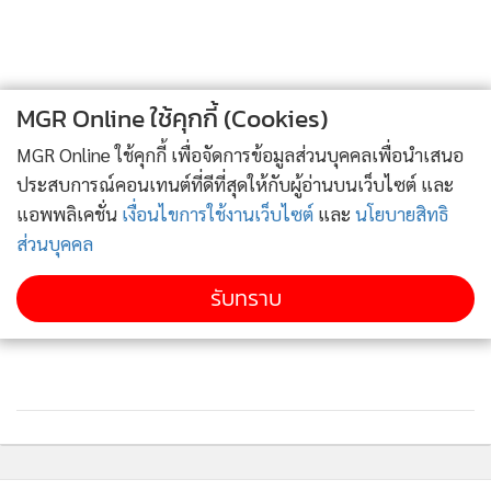
Bulgari ลักซ์ชูรี่แบรนด์สุดฮอต , ร้านใหม่ล่าสุดของ Montblanc ,
Zara Home , Pasaya, Boonlapo , Nespresso, และ ร้าน Loft
สาขาใหม่ล่าสุดที่มาพร้อมกับคอนเซ็ปต์ใหม่สำหรับสยามพารา
กอนโดยเฉพาะ
MGR Online ใช้คุกกี้ (Cookies)
MGR Online ใช้คุกกี้ เพื่อจัดการข้อมูลส่วนบุคคลเพื่อนำเสนอ
ประสบการณ์คอนเทนต์ที่ดีที่สุดให้กับผู้อ่านบนเว็บไซต์ และ
แอพพลิเคชั่น
เงื่อนไขการใช้งานเว็บไซต์
และ
นโยบายสิทธิ
ส่วนบุคคล
รับทราบ