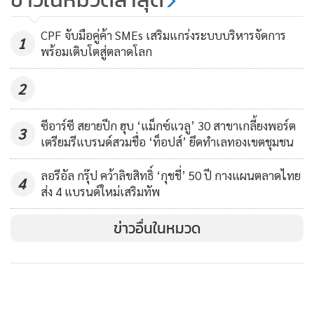
Sartorial เครื่องหนังเมซองค์ คอล
CPF จับมือคู่ค้า SMEs เสริมแกร่งระบบบริหารจัดการ
เล็กชั่นใหม่ล่าสุดจาก มงต์บลองค์
1
พร้อมเติบโตสู่ตลาดโลก
433
นอกจากนี้ ยังมีร้านเปิดใหม่ ได้แก่ Dyson แบรนด์เครื่องใช้ไฟฟ้า
2
ชั้นนำครบครันที่สุดแบบ Flagship store จากอังกฤษ มาเปิด
ช็อปใหม่ล่าสุดที่ชั้น 2 สยามพารากอน อัดแน่นด้วยผลิตภัณฑ์
ซีอาร์ซี สยายปีก ฮุบ ‘แม็กซ์แวลู’ 30 สาขาเกลี้ยงพอร์ต
3
เทคโนโลยีสุดล้ำ, Asia Book Concept ใหม่ในรูปแบบใหม่ ที่แรก
เตรียมรีแบรนด์สวมชื่อ ‘ท็อปส์’ ยึดทำเลทองเขตชุมชน
ในประเทศไทยร้านหนังสือนานาชาติที่รวบรวมหนังสือสำหรับทุก
ลอรีอัล กรุ๊ป คว้าลิขสิทธิ์ ‘กุชชี่’ 50 ปี กางแผนตลาดไทย
ความชื่นชอบ, Sandro แบรนด์เสื้อผ้าจากปารีสที่ขึ้นชื่อเรื่อง
4
ส่ง 4 แบรนด์ใหม่เสริมทัพ
สไตล์ความคลาสสิก มาร่วมเปิดช้อปล่าสุดที่สยามพารากอน
ข่าวอื่นในหมวด
สำหรับในครึ่งปีหลังนี้ มีร้านใหม่แบรนด์ดังที่จะเข้ามาเปิดร้านใน
สยามพารากอน มากมายหลากหลายทุกกลุ่มสินค้า ตอบสนอง
ความต้องการของลูกค้าให้ครบครันยิ่งขึ้นไปอีกขั้น เตรียมพบกับ
บูติกสำหรับผู้หญิงโฉมใหม่ของ Prada และ รูปโฉมใหม่ของ