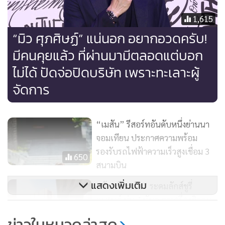
ตอกย้ำการเป็นลักซ์ชูรี่เดสติเนชั่น เดือน ก.ค. นี้ เหล่าลักซ์ชูรี่
1,615
แบรนด์ในสยามพารากอนได้ร่วมพลิกโฉมใหม่สร้างความตื่น
“มิว ศุภศิษฏ์” แน่นอก อยากอวดครับ!
ตะลึงด้วยร้านแฟล็กชิปสโตร์ใหม่ อาทิ Dolce&Gabbana คอน
มีคนคุยแล้ว ที่ผ่านมามีตลอดแต่บอก
เซ็ปต์สโตร์ใหม่ ครั้งแรกในเอเชียตะวันออกเฉียงใต้ ที่คุณสามารถ
จะสำผัสได้ในประเทศไทย, Gucci ภายใต้คอนเซ็ปต์ใหม่ของ
ไม่ได้ ปัดจ่อปิดบริษัท เพราะทะเลาะผู้
แบรนด์ซึ่งมีความแตกต่างจากที่เคยมีมา และ Casablanca ช้อป
จัดการ
ปิ้งสเปซ แรกในประเทศไทย
“เมสัน” รีสอร์ทอันดับหนึ่งย่านนา
จอมเทียน ประกาศความพร้อม
รองรับรถไฟฟ้าความเร็วสูงเชื่อม 3
650
สนามบิน
แสดงเพิ่มเติม
“ห้างเซ็นทรัล” ระดมลักส์ชูรี่
แบรนด์ ทุ่ม 4 พันล.ยกเครื่องชิดลม
รอบ 50 ปี
571
ข่าวในหมวดล่าสุด