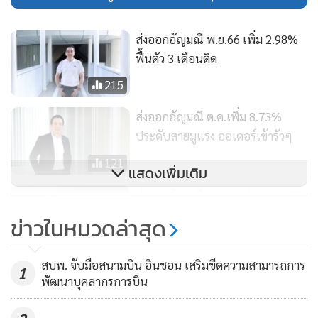
รวมถึงความขัดแย้งทางภูมิรัฐศาสตร์ที่ยังตึงเครียด โดยเฉพาะใน
ส่งออกอัญมณี พ.ย.66 เพิ่ม 2.98%
ตะวันออกกลาง
ฟื้นตัว 3 เดือนติด
อย่างไรก็ตาม GIT มีข้อแนะนำผู้ประกอบการจะต้องให้ความ
215
สำคัญต่อการทำตลาดผ่านสื่อดิจิทัล โดยเชื่อมโยงช่องทางการค้า
ส่งออกอัญมณี ต.ค.เพิ่ม 8.73%
ปลีกและการค้าออนไลน์ให้เป็นอันหนึ่งอันเดียวกัน เพื่อสร้าง
ประดับสายมูแรง ออเดอร์เข้ารัวๆ
ประสบการณ์ที่ราบรื่นและไร้รอยต่อสำหรับผู้บริโภค และต้อง
121
เชื่อมโยงข้อมูลและการดำเนินงานจากทุกช่องทางออนไลน์เข้า
แสดงเพิ่มเติม
ด้วยกัน เพราะจะทำให้สามารถวิเคราะห์แนวทางเพื่อนำมาใช้ใน
ส่งออกอัญมณี ก.ย. มูลค่า 1,286.09
การทำตลาดได้อย่างมีประสิทธิภาพสูงสุด ตลอดจนช่วยให้
ล้านเหรียญสหรัฐ เพิ่ม 27.29%
ข่าวในหมวดล่าสุด
สามารถเข้าถึงและสร้างการรับรู้ในกลุ่มเป้าหมายได้อย่างตรงจุด
100
รวมทั้งต้องพัฒนาผลิตภัณฑ์ให้ตรงตามความต้องการของกลุ่มผู้
สบพ. จับมือสนามบิน อินชอน เสริมขีดความสามารถการ
บริโภค ทั้งรสนิยม กำลังซื้อ ไลฟ์สไตล์การใช้ชีวิต จะเป็นปัจจัย
1
พัฒนาบุคลากรการบิน
สำคัญที่จะช่วยให้ธุรกิจสามารถตอบสนองความต้องการได้อย่าง
ครอบคลุม