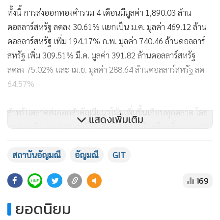
ทั้งนี้ การส่งออกทองคำรวม 4 เดือนมีมูลค่า 1,890.03 ล้าน
ดอลลาร์สหรัฐ ลดลง 30.61% แยกเป็น ม.ค. มูลค่า 469.12 ล้าน
ดอลลาร์สหรัฐ เพิ่ม 194.17% ก.พ. มูลค่า 740.46 ล้านดอลลาร์
สหรัฐ เพิ่ม 309.51% มี.ค. มูลค่า 391.82 ล้านดอลลาร์สหรัฐ
ลดลง 75.02% และ เม.ย. มูลค่า 288.64 ล้านดอลลาร์สหรัฐ ลด
64.57%
สำหรับตลาดส่งออกสำคัญมีแนวโน้มเพิ่มขึ้นเกือบทุกตลาด โดย
แสดงเพิ่มเติม
ฮ่องกง เพิ่ม 27.20% สหรัฐฯ เพิ่ม 11.91% อินเดีย เพิ่ม 90.33%
เยอรมนี เพิ่ม 16.62% เบลเยียม เพิ่ม 69.43% อิตาลี เพิ่ม 2.31%
สหราชอาณาจักร เพิ่ม 2.13% สวิตเซอร์แลนด์ เพิ่ม 26.54%
สถาบันอัญมณี
อัญมณี
GIT
ญี่ปุ่น เพิ่ม 5.99% แต่สหรัฐอาหรับเอมิเรตส์ ลด 19.93%
169
ส่วนสินค้าส่งออกสำคัญส่วนใหญ่เพิ่มขึ้น โดยเครื่องประดับทอง
ยอดนิยม
เพิ่ม 11.76% เครื่องประดับเงิน เพิ่ม 27.37% พลอยก้อน เพิ่ม