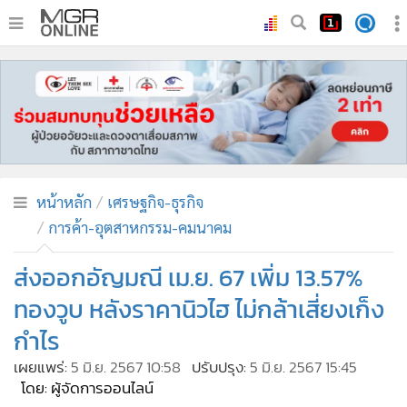
•
หน้าหลัก
•
ทันเหตุการณ์
•
ภาคใต้
•
ภูมิภาค
•
Online Section
หน้าหลัก
เศรษฐกิจ-ธุรกิจ
•
บันเทิง
การค้า-อุตสาหกรรม-คมนาคม
•
ผู้จัดการรายวัน
•
คอลัมนิสต์
ส่งออกอัญมณี เม.ย. 67 เพิ่ม 13.57%
•
ละคร
ทองวูบ หลังราคานิวไฮ ไม่กล้าเสี่ยงเก็ง
•
CbizReview
กำไร
•
Cyber BIZ
เผยแพร่:
5 มิ.ย. 2567 10:58
ปรับปรุง:
5 มิ.ย. 2567 15:45
•
ผู้จัดกวน
โดย: ผู้จัดการออนไลน์