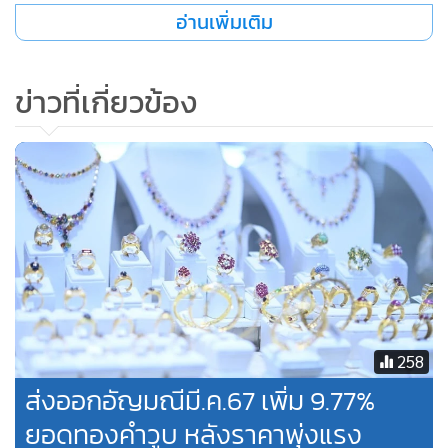
89.02% พลอยเนื้อแข็งเจียระไน เพิ่ม 7.99% พลอยเนื้ออ่อน
อ่านเพิ่มเติม
เจียระไน เพิ่ม 23.73% เพชรก้อน เพิ่ม 48.31% เพชรเจียระไน
เพิ่ม 11.72% เครื่องประดับเทียม เพิ่ม 14.83% ของทำด้วยไข่มุก
ข่าวที่เกี่ยวข้อง
และรัตนชาติ เพิ่ม 33.90% ส่วนทองคำ ลด 30.61% เครื่อง
ประดับแพลทินัม ลด 41.91%
นายสุเมธกล่าวว่า แนวโน้มการส่งออกคาดว่าจะยังขยายตัวได้ดี
โดยเฉพาะเครื่องประดับที่ไม่รวมทองคำ เพราะหลายประเทศมี
ดัชนีความเชื่อมั่นของผู้บริโภคปรับตัวดีขึ้น เงินเฟ้อปรับตัวลดลง
ต่อเนื่อง และเศรษฐกิจเริ่มฟื้นตัว การท่องเที่ยวฟื้นตัว ทำให้มีแรง
ซื้อสินค้าในกลุ่มอัญมณีและเครื่องประดับเพิ่มขึ้น แต่ยังต้อง
จับตาเศรษฐกิจโลก โดยเฉพาะสหรัฐฯ ที่จีดีพีไตรมาสแรกต่ำกว่า
ที่คาด โตแค่ 1.6% จากเป้า 2.4% และยังมีความกังวลการปรับ
258
ลดดอกเบี้ยของเฟด ส่วนสหภาพยุโรป ไตรมาสแรกโต 0.3%
ส่งออกอัญมณีมี.ค.67 เพิ่ม 9.77%
ขยายตัวต่ำ การฟื้นตัวต้องใช้เวลานาน และยังมีการใช้มาตรการ
ยอดทองคำวูบ หลังราคาพุ่งแรง
กีดกันทางการค้า เช่น สหรัฐฯ-จีน ที่จะทำให้เศรษฐกิจโลกชะงัก