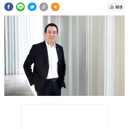
•
Good health & Well-being
169
•
Green Innovation & SD
•
Management & HR
•
MGR Live
•
Infographic
•
การเมือง
•
ท่องเที่ยว
•
กีฬา
•
ต่างประเทศ
•
Special Scoop
•
เศรษฐกิจ-ธุรกิจ
•
จีน
•
ชุมชน-คุณภาพชีวิต
•
อาชญากรรม
•
Motoring