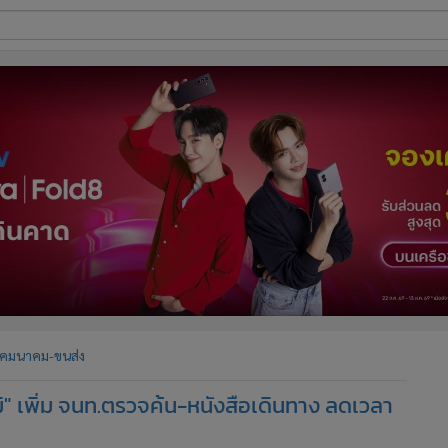
ี่ใช้
ine
้นสูง
คมนาคม-ขนส่ง
มิ" เพิ่ม จนท.ตรวจค้น-หนังสือเดินทาง ลดเวลา