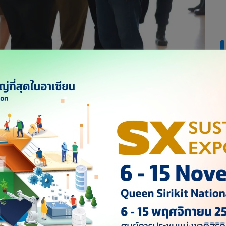
ป้าไม่เกิน 30 นาที ตม.เพิ่ม 600 อัตราภายในปีนี้ จัดจ้างเจ้า
 และเพิ่ม Auto channel ขาเข้า-ขาออก ดันไทยสู่ฮับการบิน
มการผู้อำนวยการใหญ่ บริษัท ท่าอากาศยานไทย จำกัด (มหาชน)
จคนเข้าเมือง 2 (ผบก.ตม.2) ได้ลงพื้นที่ท่าอากาศยานสุวรรณภูมิ
ยาว ตามนโยบายที่นายเศรษฐา ทวีสิน นายกรัฐมนตรีและรัฐมนตรี
ป็นศูนย์กลางด้านการบิน (Aviation Hub) ของภูมิภาค โดย ทอท.
การให้บริการในทุกจุดตั้งแต่ผู้โดยสารลงเครื่อง ระบบการตรวจคน
ิ่งอำนวยความสะดวกต่างๆ เพื่อสร้างความประทับใจแก่ผู้เดินทาง
วของประเทศไทย
ารนั้น ทอท.อยู่ระหว่างดำเนินการในหลายส่วน โดยเฉพาะในท่า