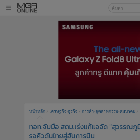
เลือกเครื่องมือท
•
หน้าหลัก
ค้นหา
•
ทันเหตุการณ์
Google
•
ภาคใต้
•
ภูมิภาค
MGR Onl
•
Online Section
ค้นหาขั
•
บันเทิง
•
ผู้จัดการรายวัน
•
คอลัมนิสต์
•
ละคร
•
CbizReview
•
Cyber BIZ
หน้าหลัก
เศรษฐกิจ-ธุรกิจ
การค้า-อุตสาหกรรม-คมนาคม
•
ผู้จัดกวน
ทอท.จับมือ สตม.เร่งแก้แออัด "สุวรรณภู
•
Good health & Well-being
•
Green Innovation & SD
รอคิวดันไทยสู่ฮับการบิน