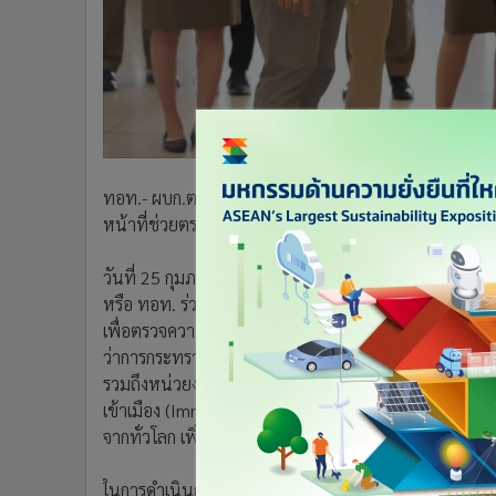
•
อินโดจีน
•
กองทุนรวม
•
Celeb Online
•
Factcheck
•
ญี่ปุ่น
•
News1
•
Gotomanager
ทอท.- ผบก.ตม.2 เร่งแก้ปัญหาคิวลดแออัด 'สุวรรณภูมิ' ตั้งเ
หน้าที่ช่วยตรวจค้น และช่วยเหลือ 800 อัตราในสิ้น มี.ค.
วันที่ 25 กุมภาพันธ์ 2567 นายกีรติ กิจมานะวัฒน์ กรร
หรือ ทอท. ร่วมกับ พล.ต.ต.เชิงรณ ริมผดี ผู้บังคับการตรว
เพื่อตรวจความพร้อมในการรองรับผู้โดยสารช่วงวันหยุด
ว่าการกระทรวงการคลัง ได้ประกาศผลักดันให้ประเทศไทยเ
รวมถึงหน่วยงานที่เกี่ยวข้องให้ความสำคัญต่อการปรับปรุง
เข้าเมือง (Immigration) การให้บริการภาคพื้น ตลอดจนส
จากทั่วโลก เพิ่มโอกาสการเติบโตให้กับภาคการท่องเที่ย
ในการดำเนินการขับเคลื่อนเพื่อขยายศักยภาพการให้บริก