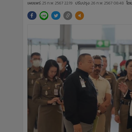
•
Management & HR
เผยแพร่:
25 ก.พ. 2567 22:19
ปรับปรุง:
26 ก.พ. 2567 08:48
โดย
•
MGR Live
•
Infographic
•
การเมือง
•
ท่องเที่ยว
•
กีฬา
•
ต่างประเทศ
•
Special Scoop
•
เศรษฐกิจ-ธุรกิจ
•
จีน
•
ชุมชน-คุณภาพชีวิต
•
อาชญากรรม
•
Motoring
•
เกม
•
วิทยาศาสตร์
•
SMEs
•
หุ้น