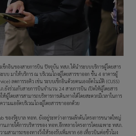
็กอินของสายการบิน ปัจจุบัน ทสภ.ได้นำระบบบริการผู้โดยสาร
ระบบ มาให้บริการ ณ บริเวณโถงผู้โดยสารขาออก ชั้น 4 อาคารผู้
rvice) ลดการรอคิว เช่น ระบบเช็กอินด้วยตนเองอัตโนมัติ (CUSS)
สภ.ยังร่วมกับสายการบินจำนวน 24 สายการบิน เปิดให้ผู้โดยสาร
วยให้ผู้โดยสารสามารถบริหารการเดินทางได้โดยสะดวกมีเวลาในการ
ดความแออัดบริเวณโถงผู้โดยสารขาออกด้วย
 Hub ของรัฐบาล ทอท. ยังอยู่ระหว่างการผลักดันโครงการขนาดใหญ่
ศยานภายใต้การบริหารของ ทอท.อีกหลายโครงการโดยเฉพาะ ทสภ.
ดความสามารถของทางวิ่งให้รองรับเพิ่มจาก 68 เที่ยวบินต่อชั่วโมง