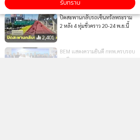
รับทราบ
ปิดสะพานกลับรถเซ็นทรัลพระราม
2 หลัง 4 ทุ่มชั่วคราว 20-24 พ.ย.นี้
2,401
BEM แสดงความยินดี กทพ.ครบรอบ
51 ปี
171
แสดงเพิ่มเติม
บอร์ดกทพ.เคาะปรับแผน
ทางด่วน"กะทู้ - ป่าตอง" จ.ภูเก็ต
ข่าวในหมวดล่าสุด
ลงทุนงานโยธาเอง ต้นทุนพุ่งงบรวม
2,656
ขยับเป็น 1.6 หมื่นลบ.
รฟท.เตรียมสร้างที่หยุดรถและจุดตัด รองรับ”มหกรรม
1
พืชสวนโลกอุดรธานี” ส่วนทางคู่”ขอนแก่น–
หนองคาย”คืบ 9.6%