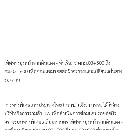
(ทิศทางมุ่งหน้าจากดินแดง - ท่าเรือ) ช่วงกม.03+500 ถึง
กม.03+800 เพื่อซ่อมแซมรอยต่อผิวจราจรและเปลี่ยนแผ่นยาง
รองคาน
การทางพิเศษแห่งประเทศไทย (กทพ.) แจ้งว่า กทพ. ได้ว่าจ้าง
บริษัทกิจการร่วมค้า DW เพื่อดำเนินการซ่อมแซมรอยต่อผิว
จราจรบนทางพิเศษเฉลิมมหานคร (ทิศทางมุ่งหน้าจากดินแดง -
ท่าเรือ) บริเวณช่วง กม.03+500 ถึง กม.03+800 ช่องทางซ้าย