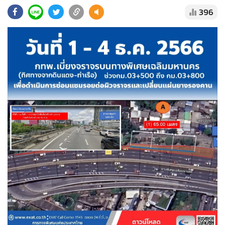
•
Good health & Well-being
396
•
Green Innovation & SD
•
Management & HR
•
MGR Live
•
Infographic
•
การเมือง
•
ท่องเที่ยว
•
กีฬา
•
ต่างประเทศ
•
Special Scoop
•
เศรษฐกิจ-ธุรกิจ
•
จีน
•
ชุมชน-คุณภาพชีวิต
•
อาชญากรรม
•
Motoring