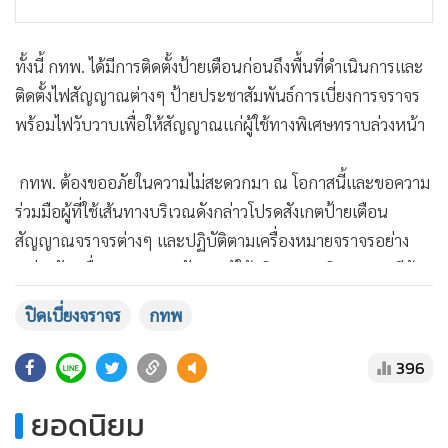
​ทั้งนี้ กทพ. ได้มีการติดตั้งป้ายเตือนก่อนถึงพื้นที่ดำเนินการและ
ติดตั้งไฟสัญญาณต่างๆ ป้ายประชาสัมพันธ์การเบี่ยงการจราจร
พร้อมไฟวับวาบเพื่อให้สัญญาณแก่ผู้ใช้ทางพิเศษทราบล่วงหน้า
​ กทพ. ต้องขออภัยในความไม่สะดวกมา ณ โอกาสนี้และขอความ
ร่วมมือผู้ที่ใช้เส้นทางบริเวณดังกล่าวโปรดสังเกตป้ายเตือน
แสดงเพิ่มเติม
สัญญาณจราจรต่างๆ และปฏิบัติตามเครื่องหมายจราจรอย่าง
เคร่งครัด เพื่อความปลอดภัยของผู้ใช้บริการทางพิเศษ หากมีข้อ
ร้องเรียนแจ้งเหตุหรือข้อเสนอแนะที่เป็นประโยชน์กรุณาแจ้ง
ปิดเบี่ยงจราจร
กทพ
ได้ที่ EXAT Call Center โทร 1543
396
ยอดนิยม