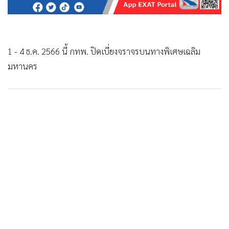
•
เกม
•
วิทยาศาสตร์
•
SMEs
1 - 4 ธ.ค. 2566 นี้ กทพ. ปิดเบี่ยงจราจรบนทางพิเศษเฉลิม
•
หุ้น
มหานคร
•
อินโดจีน
•
กองทุนรวม
•
Celeb Online
•
Factcheck
•
ญี่ปุ่น
•
News1
•
Gotomanager