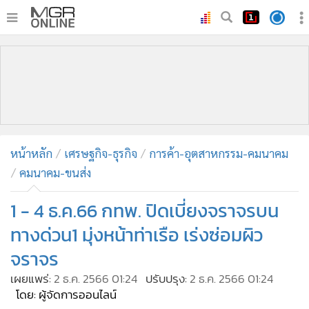
•
หน้าหลัก
•
ทันเหตุการณ์
•
ภาคใต้
•
ภูมิภาค
•
Online Section
หน้าหลัก
เศรษฐกิจ-ธุรกิจ
การค้า-อุตสาหกรรม-คมนาคม
•
บันเทิง
คมนาคม-ขนส่ง
•
ผู้จัดการรายวัน
•
คอลัมนิสต์
1 - 4 ธ.ค.66 กทพ. ปิดเบี่ยงจราจรบน
•
ละคร
ทางด่วน1 มุ่งหน้าท่าเรือ เร่งซ่อมผิว
•
CbizReview
จราจร
•
Cyber BIZ
เผยแพร่:
2 ธ.ค. 2566 01:24
ปรับปรุง:
2 ธ.ค. 2566 01:24
•
ผู้จัดกวน
โดย: ผู้จัดการออนไลน์