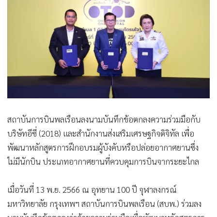
•
Good health & Well-being
•
Green Innovation & SD
•
Management & HR
•
MGR Live
•
Infographic
•
การเมือง
•
ท่องเที่ยว
•
กีฬา
สถาบันการบินพลเรือนลงนามบันทึกข้อตกลงความร่วมมือกับ
•
ต่างประเทศ
บริษัทอีซี่ (2018) และสำนักงานส่งเสริมเศรษฐกิจดิจิทัล เพื่อ
•
Special Scoop
พัฒนาหลักสูตรการฝึกอบรมผู้บังคับหรือปล่อยอากาศยานซึ่ง
•
เศรษฐกิจ-ธุรกิจ
ไม่มีนักบิน ประเภทอากาศยานที่ควบคุมการบินจากระยะไกล
•
จีน
•
ชุมชน-คุณภาพชีวิต
เมื่อวันที่ 13 พ.ย. 2566 ณ อุทยาน 100 ปี จุฬาลงกรณ์
•
อาชญากรรม
มหาวิทยาลัย กรุงเทพฯ สถาบันการบินพลเรือน (สบพ.) ร่วมลง
•
Motoring