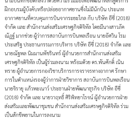
นามบันทึกข้อตกลงว่าด้วยความร่วมมือเพื่อพัฒนาหลักสูตรการ
•
เกม
ฝึกอบรมผู้บังคับหรือปล่อยอากาศยานซึ่งไม่มีนักบิน ประเภท
•
วิทยาศาสตร์
อากาศยานที่ควบคุมการบินจากระยะไกล กับ บริษัท อีซี่ (2018)
•
SMEs
จำกัด และ สำนักงานส่งเสริมเศรษฐกิจดิจิทัล โดยมีนางสาวภัค
•
หุ้น
ณัฏฐ์ มากช่วย ผู้ว่าการสถาบันการบินพลเรือน นายอัศวิน โรม
•
อินโดจีน
ประเสริฐ ประธานกรรมการบริหาร บริษัท อีซี่ (2018) จำกัด และ
•
กองทุนรวม
นายณัฐพล นิมมานพัชรินทร์ ผู้อำนวยการสำนักงานส่งเสริม
•
Celeb Online
เศรษฐกิจดิจิทัล เป็นผู้ร่วมลงนาม พร้อมด้วย ดร.พันศักดิ์ เนิน
ทราย ผู้อำนวยการกองวิชาบริการการจราจรทางอากาศ รักษา
•
Factcheck
การในตำแหน่งรองผู้ว่าการฝ่ายวิชาการ สถาบันการบินพลเรือน
•
ญี่ปุ่น
นายจิรายุ แก้วพะเนาว์ ประธานฝ่ายพัฒนาธุรกิจ บริษัท อีซี่
•
News1
(2018) จำกัด และ นายวาฤทธิ์ ศิริพิทยาโรจน์ ผู้อำนวยการฝ่าย
•
Gotomanager
ส่งเสริมและพัฒนาชุมชน สำนักงานส่งเสริมเศรษฐกิจดิจิทัล ร่วม
เป็นสักขีพยานในการลงนาม