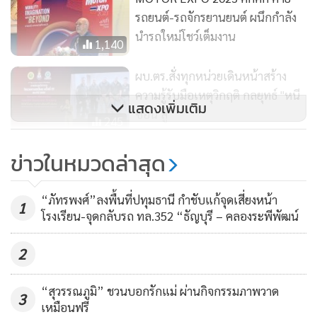
รถยนต์-รถจักรยานยนต์ ผนึกกำลัง
นำรถใหม่โชว์เต็มงาน
1,140
ผบ.ตร.สั่งทุกหน่วยเดินหน้าสร้าง
นางสาวภัคณัฏฐ์ มากช่วย ผู้ว่าการสถาบันการบินพลเรือน
ความรู้รับมือเหตุวิกฤติ กลยุทธ์ "หนี
(สบพ.) กล่าวว่า สบพ.ในฐานะที่เป็นสถาบันด้านการบินที่มี
แสดงเพิ่มเติม
ซ่อน สู้"
มาตรฐานระดับสากล มีความพร้อมที่จะสนับสนุนวิทยากรภาค
245
ทฤษฎีเกี่ยวกับอากาศยานซึ่งไม่มีนักบิน ประเภทอากาศยานที่
"สัญลักข์"เอ็มดี. บขส.ยื่นไขก๊อก
ข่าวในหมวดล่าสุด
ควบคุมการบินจากระยะไกล และสนับสนุนสถานที่ในการจัดการ
คาดเปิดทางฝ่ายการเมืองตั้งคนใหม่
สอนภาคทฤษฎี รวมถึงสนับสนุนคณะอาจารย์ผู้สอนที่เกี่ยวข้อง
1,560
ให้ได้รับการอบรมทั้งในประเทศและต่างประเทศ และส่วนอื่นๆ
“ภัทรพงศ์”ลงพื้นที่ปทุมธานี กำชับแก้จุดเสี่ยงหน้า
1
โรงเรียน-จุดกลับรถ ทล.352 “ธัญบุรี – คลองระพีพัฒน์
ที่เกี่ยวข้อง เพื่อประโยชน์ร่วมกันของทั้งสามฝ่ายต่อไป
2
ในโอกาสนี้ สถาบันการบินพลเรือน ได้ร่วมพิธีแถลงข่าวเปิดตัว
โครงการ “1 ตำบล 1 ดิจิทัล (ชุมชนโดรนใจ)” โดยมี นาย
“สุวรรณภูมิ” ชวนบอกรักแม่ ผ่านกิจกรรมภาพวาด
3
ประเสริฐ จันทรรวงทอง รัฐมนตรีว่าการกระทรวงดิจิทัลเพื่อ
เหมือนฟรี