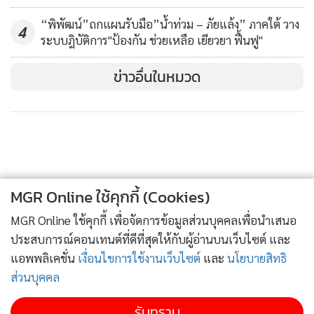
เศรษฐกิจและสังคม เป็นประธานกล่าวเปิดและปาฐกถา ซึ่ง
“พิพัฒน์”ถกแผนรับมือ”น้ำท่วม – ภัยแล้ง” ภาคใต้ วาง
โครงการดังกล่าวอยู่ภายใต้แผนงานการยกระดับหนึ่งตำบลหนึ่ง
4
ระบบฎิบัติการ"ป้องกัน ช่วยเหลือ เยียวยา ฟื้นฟู"
ผลิตภัณฑ์ สู่ หนึ่งตำบลหนึ่งดิจิทัล (One Tambon One Digital)
เพื่อมุ่งเน้นการส่งเสริมวิสาหกิจชุมชนประยุกต์ใช้เทคโนโลยี
ข่าวอื่นในหมวด
นวัตกรรมดิจิทัล เพื่อสร้างรายได้และก้าวทันกับการเปลี่ยนแปลง
ในยุคเศรษฐกิจดิจิทัล อันจะช่วยส่งเสริมให้นโยบายการสร้างราย
ได้ สร้างเศรษฐกิจชุมชนเกิดขึ้นได้อย่างยั่งยืน
MGR Online ใช้คุกกี้ (Cookies)
MGR Online ใช้คุกกี้ เพื่อจัดการข้อมูลส่วนบุคคลเพื่อนำเสนอ
ประสบการณ์คอนเทนต์ที่ดีที่สุดให้กับผู้อ่านบนเว็บไซต์ และ
แอพพลิเคชั่น
เงื่อนไขการใช้งานเว็บไซต์
และ
นโยบายสิทธิ
ส่วนบุคคล
รับทราบ