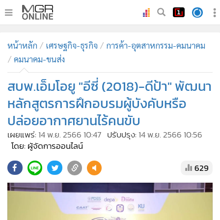
•
หน้าหลัก
หน้าหลัก
เศรษฐกิจ-ธุรกิจ
การค้า-อุตสาหกรรม-คมนาคม
•
ทันเหตุการณ์
คมนาคม-ขนส่ง
•
ภาคใต้
สบพ.เอ็มโอยู "อีซี่ (2018)-ดีป้า" พัฒนา
•
ภูมิภาค
•
Online Section
หลักสูตรการฝึกอบรมผู้บังคับหรือ
•
บันเทิง
ปล่อยอากาศยานไร้คนขับ
•
ผู้จัดการรายวัน
เผยแพร่:
14 พ.ย. 2566 10:47
ปรับปรุง:
14 พ.ย. 2566 10:56
•
คอลัมนิสต์
โดย: ผู้จัดการออนไลน์
•
ละคร
629
•
CbizReview
•
Cyber BIZ
•
ผู้จัดกวน