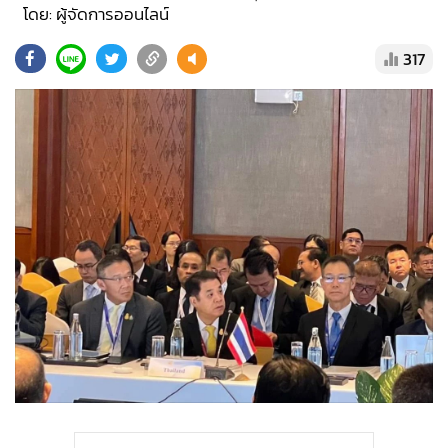
•
Good health & Well-being
โดย: ผู้จัดการออนไลน์
•
Green Innovation & SD
317
•
Management & HR
•
MGR Live
•
Infographic
•
การเมือง
•
ท่องเที่ยว
•
กีฬา
•
ต่างประเทศ
•
Special Scoop
•
เศรษฐกิจ-ธุรกิจ
•
จีน
•
ชุมชน-คุณภาพชีวิต
•
อาชญากรรม
•
Motoring