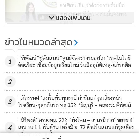
ปลอดภัยขององค์การบริหารการบินแห่งชาติ
อาเซียน-จีน ว่าด้วยความร่วมมือ
การเกษตร ที่มีผลความมั่นคงทาง
แสดงเพิ่มเติม
164
อาหาร
วิทยุการบินฯ แจ้งปรับเส้นทางบิน
ข่าวในหมวดล่าสุด
ขึ้น-ลงเครื่องบิน ผ่านเขตเมือง ช่วง
ลมเปลี่ยนทิศในฤดูหนาว ปี 66
1,743
“พิพัฒน์”ชูต้นแบบ”ศูนย์จัดจราจรมอสโก”เทคโนโลยี
1
อัจฉริยะ เชื่อมข้อมูลเรียลไทม์ รับมืออุบัติเหตุ-แก้รถติด
2
“ภัทรพงศ์”ลงพื้นที่ปทุมธานี กำชับแก้จุดเสี่ยงหน้า
3
โรงเรียน-จุดกลับรถ ทล.352 “ธัญบุรี – คลองระพีพัฒน์
นอกจากนี้ ที่ประชุมยังได้รับรองแถลงการณ์ร่วมการประชุมร่วม
ระดับรัฐมนตรีอาเซียนสาขาการขนส่ง-สาขาการท่องเที่ยว ซึ่ง
“สิริพงศ์”ตรวจทล. 222 “พังโคน – วานรนิวาส”ขยาย 4
เป็นการแสดงความมุ่งมั่นให้มีการดำเนินความร่วมมือระหว่าง
4
เลน งบ 1.1 พันล้าน เสร็จมิ.ย. 72 สั่งปรับแบบแก้จุดเสี่ยง
เพิ่มทางระบายน้ำ
สาขาการขนส่งและสาขาการท่องเที่ยวของอาเซียน เพื่อส่งเสริม