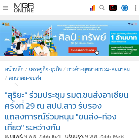
•
หน้าหลัก
•
ทันเหตุการณ์
•
ภาคใต้
•
ภูมิภาค
•
Online Section
หน้าหลัก
เศรษฐกิจ-ธุรกิจ
การค้า-อุตสาหกรรม-คมนาคม
•
บันเทิง
คมนาคม-ขนส่ง
•
ผู้จัดการรายวัน
•
คอลัมนิสต์
"สุริยะ" ร่วมประชุม รมต.ขนส่งอาเซียน
•
ละคร
ครั้งที่ 29 ณ สปป.ลาว รับรอง
•
CbizReview
แถลงการณ์ร่วมหนุน "ขนส่ง-ท่อง
•
Cyber BIZ
เที่ยว" ระหว่างกัน
•
ผู้จัดกวน
เผยแพร่:
9 พ.ย. 2566 16:41
ปรับปรุง:
9 พ.ย. 2566 19:38