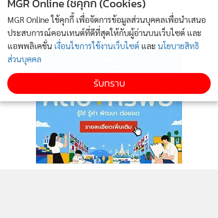
MGR Online ใช้คุกกี้ (Cookies)
อุตสาหกรรมการท่องเที่ยวในภูมิภาค โดยเฉพาะการเชื่อมโยงการ
ข่าวอื่นในหมวด
MGR Online ใช้คุกกี้ เพื่อจัดการข้อมูลส่วนบุคคลเพื่อนำเสนอ
ขนส่งทางอากาศ ทางทะเล และทางบก ผ่านรูปแบบการขนส่งที่
ประสบการณ์คอนเทนต์ที่ดีที่สุดให้กับผู้อ่านบนเว็บไซต์ และ
ยั่งยืนและเป็นมิตรต่อสิ่งแวดล้อม ส่งเสริมทรัพย์สินทางวัฒนธรรม
แอพพลิเคชั่น
เงื่อนไขการใช้งานเว็บไซต์
และ
นโยบายสิทธิ
ธรรมชาติ และมรดกของประเทศสมาชิกอาเซียน การใช้
ส่วนบุคคล
ประโยชน์จากช่องทางการสื่อสารต่างๆ เพื่อส่งเสริมด้านการ
ตลาดของทั้งสองสาขา การส่งเสริมการมีส่วนร่วมของภาคเอกชน
รับทราบ
และการจัดตั้งคณะทำงานเฉพาะกิจร่วมระหว่างองค์การท่อง
เที่ยวแห่งอาเซียนและเจ้าหน้าที่อาวุโสด้านการขนส่งอาเซียน
ในโอกาสนี้ นายสุริยะ จึงรุ่งเรืองกิจ รัฐมนตรีว่าการกระทรวง
คมนาคม ยังได้แลกเปลี่ยนข้อคิดเห็นกับรัฐมนตรีขนส่งของ
ประเทศสมาชิกอาเซียน เพื่อสานต่อความสัมพันธ์ระหว่าง
ประเทศไทยกับประเทศสมาชิก และเน้นย้ำเจตนารมณ์ในการ
ดำเนินงานร่วมกับประเทศสมาชิกอาเซียนในการยกระดับ
มาตรฐานการขนส่งในสาขาต่างๆ ของไทยให้มีความยืดหยุ่น
ติดตามข่าวสารผ่านทาง LINE