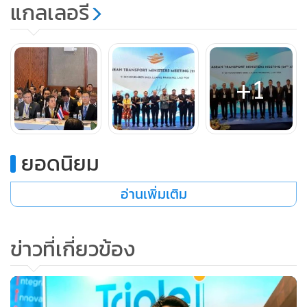
แกลเลอรี
+1
ในการประชุมรัฐมนตรีขนส่งอาเซียน ครั้งที่ 29 และการประชุ
มอื่นๆ ที่เกี่ยวข้อง H.E. Mr. Ngampasong Muongmany
รัฐมนตรีว่าการกระทรวงโยธาธิการและขนส่ง สปป.ลาว ทำหน้าที่
ประธานการประชุม โดยที่ประชุมได้ร่วมหารือและติดตามความ
ยอดนิยม
คืบหน้าของความร่วมมือด้านการขนส่งตามแผนยุทธศาสตร์ด้าน
การขนส่งของอาเซียน หรือแผนยุทธศาสตร์กัวลาลัมเปอร์ (Kuala
อ่านเพิ่มเติม
Lumpur Transport Strategic Plan : KLTSP) และได้ตระหนัก
ถึงความสำคัญของการขนส่งในฐานะกลไกสำคัญในการขับ
ข่าวที่เกี่ยวข้อง
เคลื่อนการเติบโตทางเศรษฐกิจและความเชื่อมโยงระหว่าง
ภูมิภาค นอกจากนี้ ที่ประชุมร่วมรับรองงานที่มีลำดับความสำคัญ
และผลลัพธ์ที่สำคัญในสาขาการขนส่ง ประจำปี 2567 และ