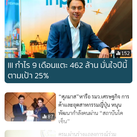
เอกสารต่างๆ
ได้แก่ แนวทางสำหรับท่าเรืออัจฉริยะ ข้อเสนอแนะเรื่อง การ
อำนวยความสะดวกการผลัดเปลี่ยนและส่งลูกเรือกลับสู่ภูมิลำเนา
ข้อเสนอแนะเชิงนโยบายในการปรับปรุงโครงสร้างพื้นฐานสถานี
อัดประจุสำหรับยานยนต์ไฟฟ้าในอาเซียน เอกสารแนวทางการ
152
ประเมินด้านความสามารถ/ประสิทธิภาพของท่าเทียบเรือ
คอนเทนเนอร์ในภูมิภาคอาเซียน รายงานฉบับสมบูรณ์เรื่อง การ
III กำไร 9 เดือนแตะ 462 ล้าน มั่นใจปีนี้
พัฒนาขีดความสามารถของเจ้าหน้าที่ควบคุมการจราจรทางน้ำ
ตามเป้า 25%
ปี 2563-2564 ผลการศึกษาเรื่อง การจัดทำร่างยุทธศาสตร์
อาเซียนว่าด้วยการขนส่งอัจฉริยะ แผนปฏิบัติการหลวงพระบาง
“ศุภมาส”หารือ รมว.เศรษฐกิจ การ
ภายใต้ความเป็นหุ้นส่วนด้านการขนส่งระหว่างอาเซียน-ญี่ปุ่น
ค้าและอุตสาหกรรมญี่ปุ่น หนุน
รายงานฉบับสมบูรณ์เรื่อง โครงการฝึกอบรมระบบนำร่องเดิน
พัฒนากำลังคนผ่าน “สถาบันโค
อากาศในอาเซียน แผนปฏิบัติการอาเซียนด้านการบินที่ยั่งยืน
87
เซ็น”
แผนแม่บทว่าด้วยการจัดการจราจรทางอากาศ ฉบับปรับปรุง
ครั้งที่ 3 พิธีสาร 3 ว่าด้วยความสามารถในการกำกับดูแลความ
ครม.ผ่านร่างแถลงการณ์ร่วม