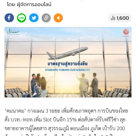
•
Good health & Well-being
โดย: ผู้จัดการออนไลน์
•
Green Innovation & SD
1,600
•
Management & HR
•
MGR Live
•
Infographic
•
การเมือง
•
ท่องเที่ยว
•
กีฬา
•
ต่างประเทศ
•
Special Scoop
•
เศรษฐกิจ-ธุรกิจ
•
จีน
‘คมนาคม’ กางแผน 3 ระยะ เพิ่มศักยภาพอุตฯ การบินของไทย
•
ชุมชน-คุณภาพชีวิต
สั่ง บวท.-ทอท.เพิ่ม Slot บินอีก 15% ต่อสัปดาห์รับฟรีวีซ่า ลุย
•
อาชญากรรม
ขยายอาคารผู้โดยสาร สุวรรณภูมิ ดอนเมือง ภูเก็ต เป้ารับ 200
•
Motoring