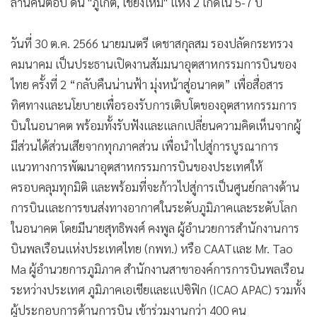
ล้านคนต่อปี ดัน "ภูเก็ต, เชียงใหม่" แห่ง 2 เกิดใน 5-7 ปี
•
เกม
•
วิทยาศาสตร์
วันที่ 30 ต.ค. 2566 นายมนตรี เดชาสกุลสม รองปลัดกระทรวง
•
SMEs
คมนาคม เป็นประธานเปิดงานสัมมนาอุตสาหกรรมการบินของ
•
หุ้น
ไทย ครั้งที่ 2 “กลับคืนน่านฟ้า มุ่งหน้าสู่อนาคต” เพื่อสื่อสาร
•
อินโดจีน
ทิศทางและนโยบายเพื่อรองรับการเติบโตของอุตสาหกรรมการ
•
กองทุนรวม
บินในอนาคต พร้อมทั้งรับฟังและแลกเปลี่ยนความคิดเห็นจากผู้
•
Celeb Online
มีส่วนได้ส่วนเสียจากทุกภาคส่วน เพื่อนำไปสู่การบูรณาการ
•
Factcheck
แนวทางการพัฒนาอุตสาหกรรมการบินของประเทศให้
ครอบคลุมทุกมิติ และพร้อมที่จะก้าวไปสู่การเป็นศูนย์กลางด้าน
•
ญี่ปุ่น
การบินและการขนส่งทางอากาศในระดับภูมิภาคและระดับโลก
•
News1
ในอนาคต โดยมีนายสุทธิพงศ์ คงพูล ผู้อำนวยการสำนักงานการ
•
Gotomanager
บินพลเรือนแห่งประเทศไทย (กพท.) หรือ CAATและ Mr. Tao
Ma ผู้อำนวยการภูมิภาค สำนักงานสาขาองค์การการบินพลเรือน
ระหว่างประเทศ ภูมิภาคเอเชียและแปซิฟิก (ICAO APAC) รวมทั้ง
ผู้ประกอบการด้านการบิน เข้าร่วมงานกว่า 400 คน