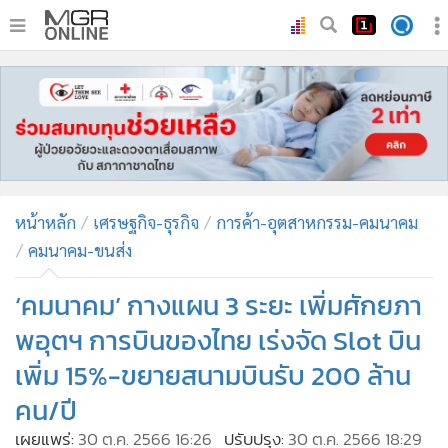
•
หน้าหลัก
•
ทันเหตุการณ์
•
ภาคใต้
•
ภูมิภาค
•
Online Section
หน้าหลัก
เศรษฐกิจ-ธุรกิจ
การค้า-อุตสาหกรรม-คมนาคม
•
บันเทิง
คมนาคม-ขนส่ง
•
ผู้จัดการรายวัน
•
คอลัมนิสต์
‘คมนาคม’ กางแผน 3 ระยะ เพิ่มศักยภา
•
ละคร
พอุตฯ การบินของไทย เร่งจัด Slot บิน
•
CbizReview
เพิ่ม 15%-ขยายสนามบินรับ 200 ล้าน
•
Cyber BIZ
คน/ปี
•
ผู้จัดกวน
เผยแพร่:
30 ต.ค. 2566 16:26
ปรับปรุง:
30 ต.ค. 2566 18:29