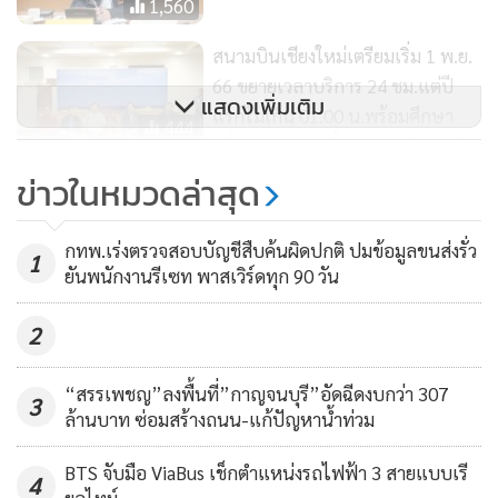
1,560
หรือท่าอากาศยานล้านนา และท่าอากาศยานพังงา (ภูเก็ต แห่งที่
สนามบินเชียงใหม่เตรียมเริ่ม 1 พ.ย.
2) หรือท่าอากาศยานอันดามัน ซึ่งสอดคล้องกับแผนแม่บทการ
66 ขยายเวลาบริการ 24 ชม.แต่ปี
จัดตั้งท่าอากาศยานพาณิชย์ของประเทศที่ กพท.ได้จัดทำไว้ คาด
แสดงเพิ่มเติม
แรกไม่เกิน 01.00 น.พร้อมศึกษา
ว่าเมื่อก่อสร้างแล้วเสร็จจะสามารถรองรับผู้โดยสารได้เพิ่มขึ้น 50
444
เพิ่มผลกระทบ-ตั้งกองทุนช่วยเหลือ
ล้านคนต่อปี รวมถึงการมอบความรับผิดชอบในการบริหาร
ข่าวในหมวดล่าสุด
จัดการท่าอากาศยานกระบี่ อุดรธานี และบุรีรัมย์ จากกรมท่า
โฆษกรัฐบาลเผยจีนยังเชื่อมั่นท่อง
อากาศยาน (ทย.) ให้ ทอท.ดำเนินการแทนเพื่อลดภาระของภาค
เที่ยวไทย หลังเหตุยิงพารากอนคง
กทพ.เร่งตรวจสอบบัญชีสืบค้นผิดปกติ ปมข้อมูลขนส่งรั่ว
รัฐ
ยอดจอง รร. 5.9 แสนคน ลดลงเพียง
1
770
ยันพนักงานรีเซท พาสเวิร์ดทุก 90 วัน
ร้อยละ 9.2
นอกจากนี้ กระทรวงคมนาคมยังให้ความสำคัญต่อการลดการ
2
ปล่อยก๊าซเรือนกระจกและต้นทุนด้านพลังงาน โดยมอบหมายให้
กพท.ศึกษาและกำหนดมาตรการเรื่องการใช้น้ำมันอากาศยาน
“สรรเพชญ”ลงพื้นที่”กาญจนบุรี”อัดฉีดงบกว่า 307
3
แบบยั่งยืน หรือ SAF เพื่อให้สอดคล้องกับมาตรฐานที่องค์การ
ล้านบาท ซ่อมสร้างถนน-แก้ปัญหาน้ำท่วม
การบินพลเรือนระหว่างประเทศ หรือ ICAO กำหนด
BTS จับมือ ViaBus เช็กตำแหน่งรถไฟฟ้า 3 สายแบบเรี
4