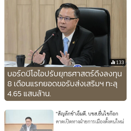
ศักยภาพในการรองรับและอำนวยความสะดวกให้แก่ผู้โดยสารได้
สูงสุด
2. การดำเนินงานระยะกลาง 1-3 ปี มุ่งเน้นถึงการเพิ่มศักยภาพ
ของท่าอากาศยานที่มีอยู่ในปัจจุบัน โดยเฉพาะท่าอากาศยานที่
อยู่ในความรับผิดชอบของ ทอท.สามารถรองรับผู้โดยสารได้ 200
ล้านคนต่อปี โครงการสำคัญ ได้แก่ การก่อสร้างส่วนขยายอาคาร
ผู้โดยสารด้านทิศตะวันออก (East Expansion) ของท่า
133
อากาศยานสุวรรณภูมิ และการก่อสร้างอาคารผู้โดยสารระหว่าง
บอร์ดบีโอไอปรับยุทธศาสตร์ดึงลงทุน
ประเทศหลังใหม่ที่ท่าอากาศยานดอนเมือง ท่าอากาศยานภูเก็ต
8 เดือนแรกยอดขอรับส่งเสริมฯ ทะลุ
ท่าอากาศยานเชียงใหม่ และท่าอากาศยานแม่ฟ้าหลวงเชียงราย
4.65 แสนล้าน.
3. การดำเนินงานระยะยาว 5-7 ปี มุ่งเน้นการพัฒนาขีดความ
สามารถในการรองรับผู้โดยสารและเที่ยวบินอย่างต่อเนื่อง โดย
"สัญลักข์"เอ็มดี. บขส.ยื่นไขก๊อก
เฉพาะในพื้นที่ท่องเที่ยวสำคัญที่ท่าอากาศยานมีข้อจำกัดของ
คาดเปิดทางฝ่ายการเมืองตั้งคนใหม่
การขยายตัว คือ การก่อสร้างท่าอากาศยานเชียงใหม่ แห่งที่ 2