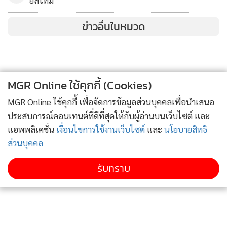
ยลไทม์
ข่าวอื่นในหมวด
MGR Online ใช้คุกกี้ (Cookies)
MGR Online ใช้คุกกี้ เพื่อจัดการข้อมูลส่วนบุคคลเพื่อนำเสนอ
ประสบการณ์คอนเทนต์ที่ดีที่สุดให้กับผู้อ่านบนเว็บไซต์ และ
แอพพลิเคชั่น
เงื่อนไขการใช้งานเว็บไซต์
และ
นโยบายสิทธิ
ส่วนบุคคล
นายสุทธิพงษ์ คงพูล ผู้อำนวยการ กพท.บรรยาย ในหัวข้อ
รับทราบ
“ทิศทางของอุตสาหกรรมการบินและแนวทางสู่ความยั่งยืน” ว่า
กพท.ได้จัดทำแผนยุทธศาสตร์ระยะ 5 ปี ระหว่าง พ.ศ. 2566-
2571 เพื่อใช้เป็นแนวทางการปฏิบัติงานให้ครอบคลุมมิติต่างๆ
ทั้งด้านมาตรฐานสากล ด้านการเพิ่มขีดความสามารถของ