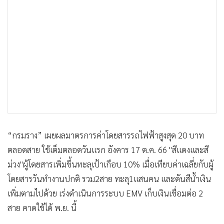
•
เกม
•
วิทยาศาสตร์
•
SMEs
•
หุ้น
•
อินโดจีน
•
กองทุนรวม
•
Celeb Online
•
Factcheck
•
ญี่ปุ่น
“กรมราง” เผยผลมาตรการค่าโดยสารรถไฟฟ้าสูงสุด 20 บาท
•
News1
ตลอดสาย ใช้เต็มตลอดวันแรก อังคาร 17 ต.ค. 66 "สีแดงและสี
•
Gotomanager
ม่วง"ผู้โดยสารเพิ่มขึ้นทะลุเป้าเกือบ 10% เมื่อเทียบค่าเฉลี่ยกับผู้
โดยสารวันทำงานปกติ รวม2สาย ทะลุ1แสนคน และดันสีน้ำเงิน
เพิ่มตามไปด้วย เร่งดำเนินการระบบ EMV เก็บเงินเชื่อมต่อ 2
สาย คาดใช้ได้ พ.ย. นี้