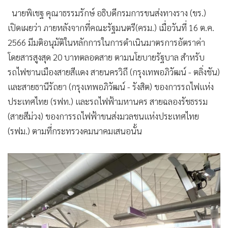
นายพิเชฐ คุณาธรรมรักษ์ อธิบดีกรมการขนส่งทางราง (ขร.)
เปิดเผยว่า ภายหลังจากที่คณะรัฐมนตรี(ครม.) เมื่อวันที่ 16 ต.ค.
2566 มีมติอนุมัติในหลักการในการดำเนินมาตรการอัตราค่า
โดยสารสูงสุด 20 บาทตลอดสาย ตามนโยบายรัฐบาล สำหรับ
รถไฟชานเมืองสายสีแดง สายนครวิถี (กรุงเทพอภิวัฒน์ - ตลิ่งชัน)
และสายธานีรัถยา (กรุงเทพอภิวัฒน์ - รังสิต) ของการรถไฟแห่ง
ประเทศไทย (รฟท.) และรถไฟฟ้ามหานคร สายฉลองรัชธรรม
(สายสีม่วง) ของการรถไฟฟ้าขนส่งมวลชนแห่งประเทศไทย
(รฟม.) ตามที่กระทรวงคมนาคมเสนอนั้น