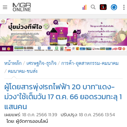
•
หน้าหลัก
•
ทันเหตุการณ์
•
ภาคใต้
•
ภูมิภาค
•
Online Section
หน้าหลัก
เศรษฐกิจ-ธุรกิจ
การค้า-อุตสาหกรรม-คมนาคม
•
บันเทิง
คมนาคม-ขนส่ง
•
ผู้จัดการรายวัน
•
คอลัมนิสต์
ผู้โดยสารพุ่ง!รถไฟฟ้า 20 บาท"แดง-
•
ละคร
ม่วง"ใช้เต็มวัน 17 ต.ค. 66 ยอดรวมทะลุ 1
•
CbizReview
แสนคน
•
Cyber BIZ
เผยแพร่:
18 ต.ค. 2566 11:39
ปรับปรุง:
18 ต.ค. 2566 13:54
•
ผู้จัดกวน
โดย: ผู้จัดการออนไลน์