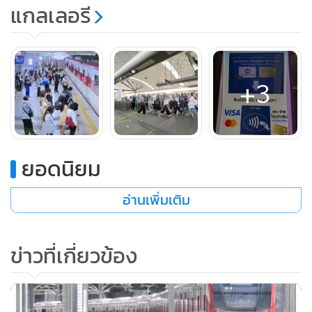
แกลเลอรี
+3
ยอดนิยม
อ่านเพิ่มเติม
ขณะที่ วันอังคารที่ 17 ต.ค. 2566 มีจำนวนผู้ใช้บริการระบบราง
รวมทั้งสิ้นถึง 1,566,998 คน-เที่ยว ประกอบด้วย
ข่าวที่เกี่ยวข้อง
1. รถไฟระหว่างเมืองของ รฟท. ให้บริการเดินรถไฟ 213 ขบวน
มีผู้ใช้บริการรวม 71,222 คน-เที่ยว แบ่งเป็นขบวนรถเชิงพาณิชย์