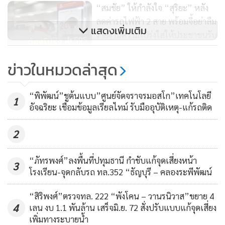
“สมชัย” ให้กำลังใจ “สุริยะ” หลัง
ลดค่ารถไฟฟ้า 2 สาย พร้อมจี้อย่าลืม
แสดงเพิ่มเติม
รายงานความโปร่งใสให้ประชาชนรับ
595
2. รถไฟฟ้าในเขตกรุงเทพมหานครและปริมณฑล 1,495,776
ทราบด้วย
คน-เที่ยว ประกอบด้วย
ข่าวในหมวดล่าสุด
ครม.เคาะ 20 บ.ตลอดสายรถไฟ
ชานเมืองสายสีแดง-รถไฟฟ้า
- รถไฟฟ้า Airport Rail Link ให้บริการ 223 เที่ยววิ่ง (รวมเสริม 8
“พิพัฒน์”ชูต้นแบบ”ศูนย์จัดจราจรมอสโก”เทคโนโลยี
มหานคร ลดภาระค่าครองชีพ ปชช.
1
92
เที่ยววิ่ง) จำนวน 69,285 คน-เที่ยว
อัจฉริยะ เชื่อมข้อมูลเรียลไทม์ รับมืออุบัติเหตุ-แก้รถติด
2
- รถไฟฟ้าสายสีแดง ให้บริการ 294 เที่ยววิ่ง จำนวน 27,411 คน-
เที่ยว (รวมผู้โดยสารรถไฟทางไกลใช้บริการสายสีแดงฟรี 254
“ภัทรพงศ์”ลงพื้นที่ปทุมธานี กำชับแก้จุดเสี่ยงหน้า
คน-เที่ยว)
3
โรงเรียน-จุดกลับรถ ทล.352 “ธัญบุรี – คลองระพีพัฒน์
- รถไฟฟ้าสายฉลองรัชธรรม (สายสีม่วง) ให้บริการ 319 เที่ยววิ่ง
“สิริพงศ์”ตรวจทล. 222 “พังโคน – วานรนิวาส”ขยาย 4
4
(รวมเสริม 3 เที่ยววิ่ง) จำนวน 73,878 คน-เที่ยว
เลน งบ 1.1 พันล้าน เสร็จมิ.ย. 72 สั่งปรับแบบแก้จุดเสี่ยง
เพิ่มทางระบายน้ำ