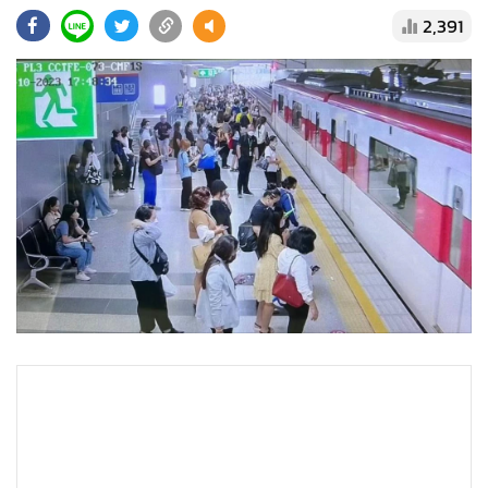
•
Good health & Well-being
2,391
•
Green Innovation & SD
•
Management & HR
•
MGR Live
•
Infographic
•
การเมือง
•
ท่องเที่ยว
•
กีฬา
•
ต่างประเทศ
•
Special Scoop
•
เศรษฐกิจ-ธุรกิจ
•
จีน
•
ชุมชน-คุณภาพชีวิต
•
อาชญากรรม
•
Motoring