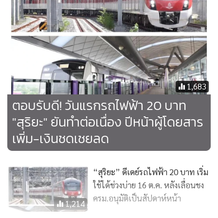
25,050 คน-เที่ยว และขบวนรถเชิงสังคม 46,172 คน-เที่ยว
1,683
ตอบรับดี! วันแรกรถไฟฟ้า 20 บาท
"สุริยะ" ยันทำต่อเนื่อง ปีหน้าผู้โดยสาร
เพิ่ม-เงินชดเชยลด
“สุริยะ” ดีเดย์รถไฟฟ้า 20 บาท เริ่ม
ใช้ได้ช่วงบ่าย 16 ต.ค. หลังเลื่อนชง
ครม.อนุมัติเป็นสัปดาห์หน้า
1,214