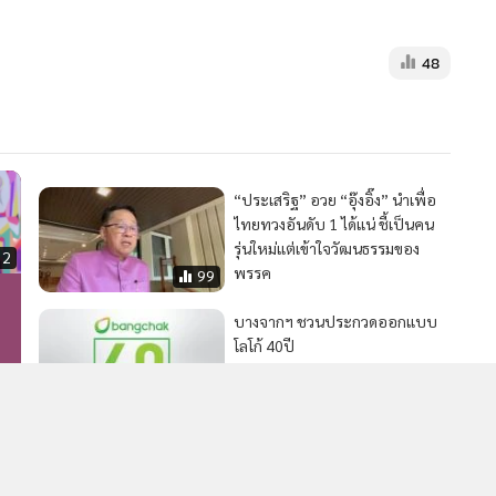
MGR Onli
MGR Online 
48
เสนอ ประสบก
เว็บไซต์ แ
นโยบายสิทธ
“ประเสริฐ” อวย “อุ๊งอิ๊ง” นำเพื่อ
ไทยทวงอันดับ 1 ได้แน่ ชี้เป็นคน
รุ่นใหม่แต่เข้าใจวัฒนธรรมของ
32
พรรค
99
บางจากฯ ชวนประกวดออกแบบ
โลโก้ 40ปี
104