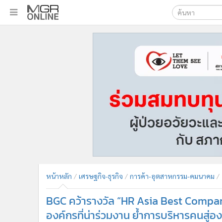
เลือกเครื่องมือท
•
หน้าหลัก
ค้นหา
•
ทันเหตุการณ์
Google
•
ภาคใต้
•
ภูมิภาค
MGR Onl
•
Online Section
ค้นหาขั
•
บันเทิง
•
ผู้จัดการรายวัน
•
คอลัมนิสต์
•
ละคร
•
CbizReview
•
Cyber BIZ
หน้าหลัก
เศรษฐกิจ-ธุรกิจ
การค้า-อุตสาหกรรม-คมนาคม
•
ผู้จัดกวน
BGC คว้ารางวัล “HR Asia Best Compan
•
Good health & Well-being
•
Green Innovation & SD
องค์กรที่น่าร่วมงาน ย้ำการบริหารคนสู่อง