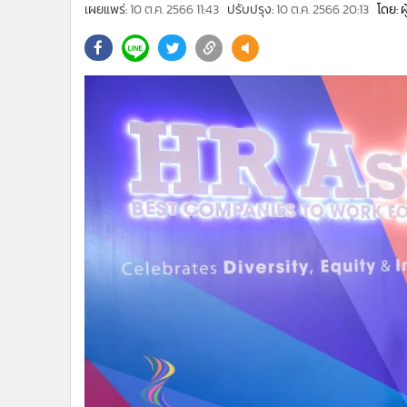
•
Management & HR
เผยแพร่:
10 ต.ค. 2566 11:43
ปรับปรุง:
10 ต.ค. 2566 20:13
โดย: 
•
MGR Live
•
Infographic
•
การเมือง
•
ท่องเที่ยว
•
กีฬา
•
ต่างประเทศ
•
Special Scoop
•
เศรษฐกิจ-ธุรกิจ
•
จีน
•
ชุมชน-คุณภาพชีวิต
•
อาชญากรรม
•
Motoring
•
เกม
•
วิทยาศาสตร์
•
SMEs
•
หุ้น