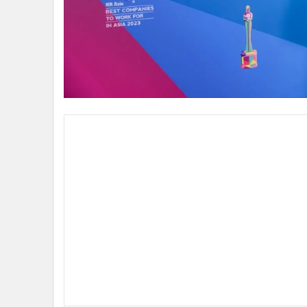
•
อินโดจีน
•
กองทุนรวม
•
Celeb Online
•
Factcheck
•
ญี่ปุ่น
•
News1
•
Gotomanager