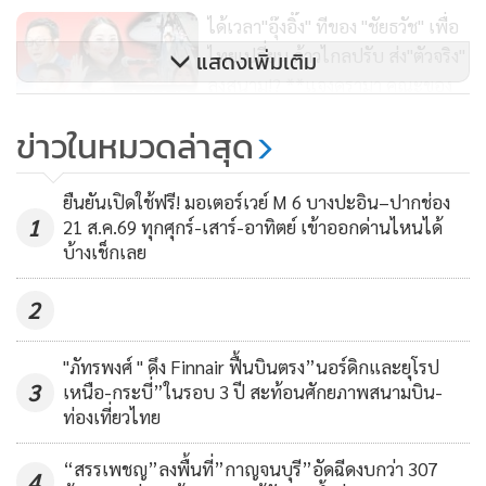
เปิดให้บริการอาคาร SAT-1 จะเพิ่มศักยภาพของ ทสภ.ในการ
ได้เวลา"อุ๊งอิ๊ง" ทีของ "ชัยธวัช" เพื่อ
รองรับผู้โดยสารที่จะเพิ่มขึ้นอย่างต่อเนื่อง อีกทั้งยังสอดคล้องกับ
ไทยเปลี่ยน ก้าวไกลปรับ ส่ง"ตัวจริง"
แสดงเพิ่มเติม
มาตรการกระตุ้นเศรษฐกิจจากการท่องเที่ยวของรัฐบาลต่อไป
ลงสนาม!? **แจงดรามา คณะของ
4,345
นายกฯเช่าเหมาลำการบินไทยไป
ข่าวในหมวดล่าสุด
สหรัฐฯ ถูกกว่าเครื่องบินกองทัพ ส่วน
ลูกสาว ที่ติดตามแม่ไปปฏิบัติภารกิจ
ยืนยันเปิดใช้ฟรี! มอเตอร์เวย์ M 6 บางปะอิน–ปากช่อง
ออกค่าใช้จ่ายเองนะจ๊ะ
1
21 ส.ค.69 ทุกศุกร์-เสาร์-อาทิตย์ เข้าออกด่านไหนได้
เที่ยวบินไทยเวียตเจ็ทเชียงราย-
บ้างเช็กเลย
สุวรรณภูมิ เครื่องขัดข้อง จนต้อง
เปลี่ยนเครื่อง-เลื่อนเวลาบิน
2
2,855
"ภัทรพงศ์ " ดึง Finnair ฟื้นบินตรง”นอร์ดิกและยุโรป
3
เหนือ-กระบี่”ในรอบ 3 ปี สะท้อนศักยภาพสนามบิน-
ท่องเที่ยวไทย
“สรรเพชญ”ลงพื้นที่”กาญจนบุรี”อัดฉีดงบกว่า 307
4