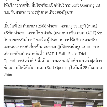
•
เกม
ให้บริการภาคพื้น มั่นใจพร้อมเปิดให้บริการ Soft Opening 28
•
วิทยาศาสตร์
ก.ย. รับมาตรการกระตุ้นท่องเที่ยวของรัฐบาล
•
SMEs
เมื่อวันที่ 20 กันยายน 2566 ท่าอากาศยานสุวรรณภูมิ (ทสภ.)
•
หุ้น
บริษัท ท่าอากาศยานไทย จำกัด (มหาชน) หรือ ทอท. (AOT) ร่วม
•
อินโดจีน
กับสายการบินไทยเวียตเจ็ท ผู้ประกอบการให้บริการภาคพื้น
•
กองทุนรวม
และหน่วยงานที่เกี่ยวข้อง ทดลองปฏิบัติการเต็มรูปแบบอาคาร
•
Celeb Online
เทียบเครื่องบินรองหลังที่ 1 (SAT-1 Full - Scale Trial
•
Factcheck
Operations) ครั้งที่ 3 ซึ่งเป็นการทดลองปฏิบัติการฯ ครั้งสุดท้าย
•
ญี่ปุ่น
ก่อนการเปิดให้บริการแบบ Soft Opening ในวันที่ 28 กันยายน
•
News1
2566
•
Gotomanager