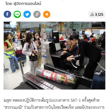
•
Good health & Well-being
โดย: ผู้จัดการออนไลน์
•
Green Innovation & SD
3,125
•
Management & HR
•
MGR Live
•
Infographic
•
การเมือง
•
ท่องเที่ยว
•
กีฬา
•
ต่างประเทศ
•
Special Scoop
•
เศรษฐกิจ-ธุรกิจ
•
จีน
•
ชุมชน-คุณภาพชีวิต
•
อาชญากรรม
ฉลุย! ทดลองปฏิบัติการเต็มรูปแบบอาคาร SAT-1 ครั้งสุดท้าย
•
Motoring
"สุวรรณภูมิ" ร่วมกับสายการบินไทยเวียตเจ็ท และผู้ประกอบการ