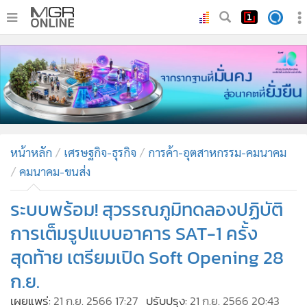
•
หน้าหลัก
•
ทันเหตุการณ์
•
ภาคใต้
•
ภูมิภาค
•
Online Section
หน้าหลัก
เศรษฐกิจ-ธุรกิจ
การค้า-อุตสาหกรรม-คมนาคม
•
บันเทิง
คมนาคม-ขนส่ง
•
ผู้จัดการรายวัน
•
คอลัมนิสต์
ระบบพร้อม! สุวรรณภูมิทดลองปฏิบัติ
•
ละคร
การเต็มรูปแบบอาคาร SAT-1 ครั้ง
•
CbizReview
สุดท้าย เตรียมเปิด Soft Opening 28
•
Cyber BIZ
ก.ย.
•
ผู้จัดกวน
เผยแพร่:
21 ก.ย. 2566 17:27
ปรับปรุง:
21 ก.ย. 2566 20:43