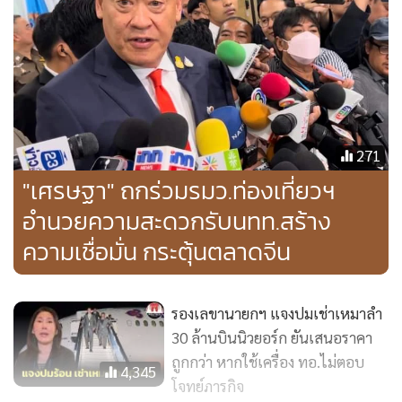
271
"เศรษฐา" ถกร่วมรมว.ท่องเที่ยวฯ
อำนวยความสะดวกรับนทท.สร้าง
ความเชื่อมั่น กระตุ้นตลาดจีน
นายกิตติพงศ์กล่าวว่า การทดลองปฏิบัติการฯ ทั้ง 3 ครั้งที่ผ่านมา
เสร็จสิ้นตามแผนการทดลองปฏิบัติการฯ และเป็นไปด้วยความ
เรียบร้อยในทุกขั้นตอน โดย ทสภ.ได้นำข้อเสนอแนะจากทุกฝ่าย
รองเลขานายกฯ แจงปมเช่าเหมาลำ
30 ล้านบินนิวยอร์ก ยันเสนอราคา
ที่เกี่ยวข้องไปปรับปรุงกระบวนการต่างๆ เพื่อสร้างความมั่นใจว่า
ถูกกว่า หากใช้เครื่อง ทอ.ไม่ตอบ
ทุกระบบมีความพร้อมสำหรับการให้บริการอาคาร SAT-1 แบบ
4,345
โจทย์ภารกิจ
Soft Opening ในวันที่ 28 กันยายน 2566 เป็นต้นไป ทั้งนี้ การ