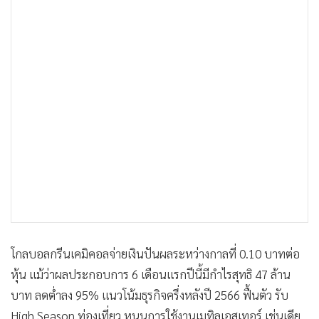
•
เกม
•
วิทยาศาสตร์
•
SMEs
•
หุ้น
•
อินโดจีน
•
กองทุนรวม
•
Celeb Online
•
Factcheck
•
ญี่ปุ่น
•
News1
•
Gotomanager
โกลบอลกรีนเคมิคอลจ่ายเงินปันผลระหว่างกาลที่ 0.10 บาทต่อ
หุ้น แม้ว่าผลประกอบการ 6 เดือนแรกปีนี้มีกำไรสุทธิ 47 ล้าน
บาท ลดต่ำลง 95% แนวโน้มธุรกิจครึ่งหลังปี 2566 ฟื้นตัว รับ
High Season ท่องเที่ยว หนุนการใช้งานเมทิลเอสเทอร์ เช่นเดีย