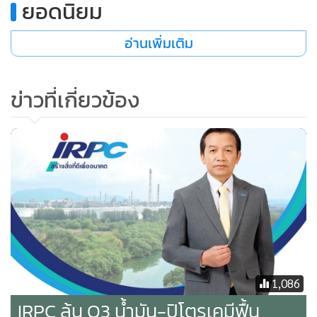
ยอดนิยม
การที่เริ่มเข้าสู่ฤดูกาล High Season ของกลุ่มผู้ผลิตเครื่องสำอาง
และผลิตภัณฑ์เพื่อสุขอนามัย เช่นเดียวกันกับเอทานอล ที่คาดว่า
อ่านเพิ่มเติม
มีแนวโน้มความต้องการใช้ที่ฟื้นตัว เนื่องจากไตรมาสที่ 4 ของปี
เป็นฤดูกาลท่องเที่ยว คาดว่าส่งผลให้มีการใช้แก๊สโซฮอล์เพิ่มขึ้น
ข่าวที่เกี่ยวข้อง
ด้วย
อุปสงค์ความต้องการใช้เมทิลเอสเทอร์ทรงตัวเมื่อเปรียบเทียบกับ
ช่วงครึ่งแรกของปี 2566 ส่วนอุปทานของตลาดเมทิลเอสเทอร์ยัง
คงทรงตัว เพราะไม่มีการผลิตเพิ่มเข้ามา โดย GGC ประเมินอัตรา
การใช้กำลังการผลิต (Utilization Rate) ของอุตสาหกรรมจะ
ทรงตัวอยู่ที่ประมาณ 50% จากระดับราคาเป็นไปตามกลไกของ
ตลาดราคาน้ำมันปาล์มดิบในประเทศ (CPO-DIT)
1,086
แฟตตี้แอลกอฮอล์จากธรรมชาติ (Natural Fatty Alcohols) คาด
IRPC ลุ้น Q3 น้ำมัน-ปิโตรเคมีฟื้น
ว่าความต้องการใช้มีแนวโน้มปรับตัวดีขึ้น เมื่อเปรียบเทียบกับ