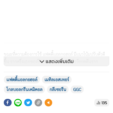
ขณะที่ความต้องการใช้ แฟตตี้แอลกอฮอล์ มีแนวโน้มปรับตัวดี
แสดงเพิ่มเติม
ขึ้น จากครึ่งแรกของปี 2566 แม้ว่าจะยังมีปัจจัยกดดันจาก
สถานการณ์ตลาดโลกต่างๆ โดยกลุ่มผู้ผลิตเครื่องสำอางและ
ผลิตภัณฑ์เพื่อสุขอนามัยส่วนบุคคล โดยเฉพาะผู้ผลิตครีมบำรุง
แฟตตี้แอลกอฮอล์
เมทิลเอสเทอร์
ผิว อาจจะเริ่มกลับมาซื้อ แฟตตี้แอลกอฮอล์ เพื่อใช้เป็นวัตถุดิบ
โกลบอลกรีนเคมิคอล
กลีเซอรีน
GGC
ในการผลิตสินค้าก่อนเทศกาลเฉลิมฉลองคริสต์มาสและเทศกาล
วันปีใหม่
135
ส่วนความต้องการใช้ กลีเซอรีน มีแนวโน้มปรับตัวดีขึ้นสอดรับกับ