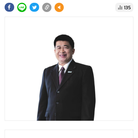
•
Good health & Well-being
135
•
Green Innovation & SD
•
Management & HR
•
MGR Live
•
Infographic
•
การเมือง
•
ท่องเที่ยว
•
กีฬา
•
ต่างประเทศ
•
Special Scoop
•
เศรษฐกิจ-ธุรกิจ
•
จีน
•
ชุมชน-คุณภาพชีวิต
•
อาชญากรรม
•
Motoring