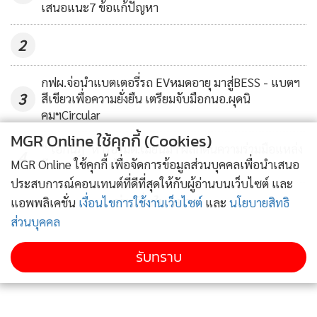
ซื้อในตลาดผลิตภัณฑ์แฟตตี้แอลกอฮอล์มีแนวโน้มปรับตัวดีขึ้น
เสนอแนะ7 ข้อแก้ปัญหา
ในช่วงครึ่งหลังของปีนี้
2
ขณะที่อุปทานโดยรวมของอุตสาหกรรมแฟตตี้แอลกอฮอล์คาด
กฟผ.จ่อนำแบตเตอรี่รถ EVหมดอายุ มาสู่BESS - แบตฯ
ว่ามีแนวโน้มที่ดีขึ้น เนื่องจากผู้ผลิตรายใหญ่หลายรายหยุด
3
สีเขียวเพื่อความยั่งยืน เตรียมจับมือกนอ.ผุดนิ
ดำเนินการผลิตชั่วคราวเพื่อซ่อมบำรุง และมีการลดกำลังการ
คมฯCircular
ผลิตลงให้สอดคล้องกับอุปสงค์ที่ลดลงจากครึ่งปีแรกที่ผ่านมา
MGR Online ใช้คุกกี้ (Cookies)
และราคาขายคาดว่ามีแนวโน้มทรงตัว เป็นไปตามราคาน้ำมัน
“ เอกนัฏ”หารือรมต.เมียนมา ผลักดันความร่วมมือแหล่ง
4
MGR Online ใช้คุกกี้ เพื่อจัดการข้อมูลส่วนบุคคลเพื่อนำเสนอ
ปาล์มดิบ (CPKO) ที่ทรงตัว เช่นเดียวกับกลีเซอรีน มีแนวโน้ม
ก๊าซฯ-โครงข่ายไฟฟ้า
ประสบการณ์คอนเทนต์ที่ดีที่สุดให้กับผู้อ่านบนเว็บไซต์ และ
ปรับตัวดีขึ้นสอดรับกับความต้องการที่เริ่มเข้าสู่ฤดูกาล High
ข่าวอื่นในหมวด
แอพพลิเคชั่น
เงื่อนไขการใช้งานเว็บไซต์
และ
นโยบายสิทธิ
Season ของกลุ่มผู้ผลิตเครื่องสำอางและผลิตภัณฑ์เพื่อสุข
ส่วนบุคคล
อนามัย ส่วนอุปทานโดยรวมปรับตัวดีขึ้น
รับทราบ
สำหรับผลประกอบการประจำไตรมาส 2/2566 บริษัทฯ มีรายได้
จากการขายรวมทั้งหมด 4,744 ล้านบาท ลดลง 37% บริษัทฯ ได้
รับผลกระทบจาก Stock Gain & NRV จำนวน 5 ล้านบาท ส่งผล