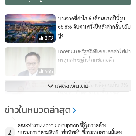
ครึ่งแรกของปี 2566 แม้ว่าจะยังมีปัจจัยกดดันต่อกำลังซื้อแต่เริ่ม
เห็นสัญญาณการกลับมาซื้อสินค้าเพื่อเพิ่มปริมาณสินค้าคงคลัง
บางจากชี้กำไร 6 เดือนแรกปีนี้วูบ
มากขึ้น หลังจากราคาวัตถุดิบน้ำมันปาล์มดิบมีแนวโน้มปรับตัว
66.8% จับตา! ครึ่งปีหลังค่ากลั่นขยับ
สูงขึ้น
สูง
273
ประกอบกับประเทศจีนซึ่งเป็นผู้ซื้อรายใหญ่เริ่มมีการสต๊อก
เอกชนแนะรัฐตรึงดีเซล-ลดค่าไฟฝ่า
สินค้าเพื่อสำรองไว้ใช้ในการผลิตสินค้าสำหรับงานกีฬาเอเชียน
มรสุมเศรษฐกิจโลกชะลอตัว
เกมส์ครั้งที่ 19 ในช่วงวันที่ 23 กันยายน-8 ตุลาคม 2566 อีกทั้งใน
565
ช่วงไตรมาส 4 ของทุกปี เป็นช่วงฤดูกาล High Season ของกลุ่ม
ผู้ผลิตเครื่องสำอางและผลิตภัณฑ์เพื่อสุขอนามัยส่วนบุคคล
ระทึกส่งออกปีนี้อาจติดลบเกิน 2%
แสดงเพิ่มเติม
(Home and Personal Care) โดยเฉพาะผู้ผลิตครีมบำรุงผิวที่มี
"ส.อ.ท." จับตา ดบ.ขาขึ้น-ราคา
พลังงานขยับสูง
ความต้องการใช้ Long Chain แอลกอฮอล์ในช่วงฤดูหนาวมาก
252
ข่าวในหมวดล่าสุด
ขึ้น และผู้ผลิตน้ำหอมที่มีความต้องการใช้ Short Chain
แอลกอฮอล์ เพื่อเตรียมสำหรับใช้ในการผลิตสินค้าก่อนเทศกาล
คณะทำงาน Zero Corruption จี้รัฐกวาดล้าง
คริสต์มาสและเทศกาลวันปีใหม่ ส่งผลให้ภาพรวมความต้องการ
1
ขบวนการ“สวมสิทธิ–พ่อทิพย์” ชี้กระทบความมั่นคง