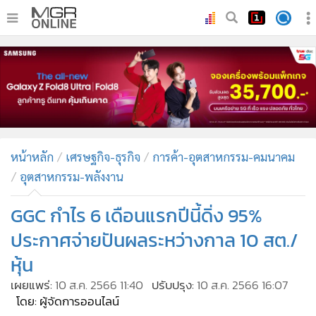
•
หน้าหลัก
•
ทันเหตุการณ์
•
ภาคใต้
•
ภูมิภาค
•
Online Section
หน้าหลัก
เศรษฐกิจ-ธุรกิจ
การค้า-อุตสาหกรรม-คมนาคม
•
บันเทิง
อุตสาหกรรม-พลังงาน
•
ผู้จัดการรายวัน
•
คอลัมนิสต์
GGC กำไร 6 เดือนแรกปีนี้ดิ่ง 95%
•
ละคร
ประกาศจ่ายปันผลระหว่างกาล 10 สต./
•
CbizReview
หุ้น
•
Cyber BIZ
เผยแพร่:
10 ส.ค. 2566 11:40
ปรับปรุง:
10 ส.ค. 2566 16:07
•
ผู้จัดกวน
โดย: ผู้จัดการออนไลน์