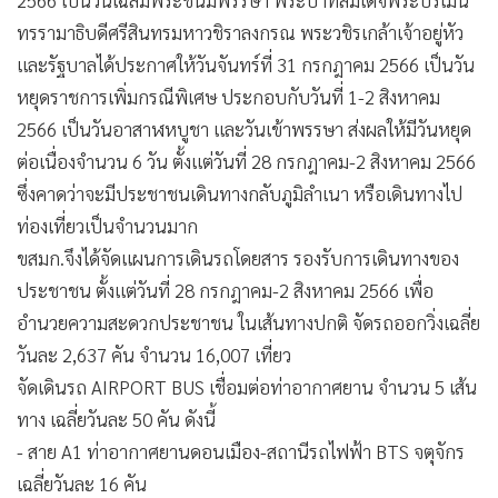
2566 เป็นวันเฉลิมพระชนมพรรษา พระบาทสมเด็จพระปรเมน
•
เกม
ทรรามาธิบดีศรีสินทรมหาวชิราลงกรณ พระวชิรเกล้าเจ้าอยู่หัว
•
วิทยาศาสตร์
และรัฐบาลได้ประกาศให้วันจันทร์ที่ 31 กรกฎาคม 2566 เป็นวัน
•
SMEs
หยุดราชการเพิ่มกรณีพิเศษ ประกอบกับวันที่ 1-2 สิงหาคม
•
หุ้น
2566 เป็นวันอาสาฬหบูชา และวันเข้าพรรษา ส่งผลให้มีวันหยุด
•
อินโดจีน
ต่อเนื่องจำนวน 6 วัน ตั้งแต่วันที่ 28 กรกฎาคม-2 สิงหาคม 2566
•
กองทุนรวม
ซึ่งคาดว่าจะมีประชาชนเดินทางกลับภูมิลำเนา หรือเดินทางไป
•
Celeb Online
ท่องเที่ยวเป็นจำนวนมาก
ขสมก.จึงได้จัดแผนการเดินรถโดยสาร รองรับการเดินทางของ
•
Factcheck
ประชาชน ตั้งแต่วันที่ 28 กรกฎาคม-2 สิงหาคม 2566 เพื่อ
•
ญี่ปุ่น
อำนวยความสะดวกประชาชน ในเส้นทางปกติ จัดรถออกวิ่งเฉลี่ย
•
News1
วันละ 2,637 คัน จำนวน 16,007 เที่ยว
•
Gotomanager
จัดเดินรถ AIRPORT BUS เชื่อมต่อท่าอากาศยาน จำนวน 5 เส้น
ทาง เฉลี่ยวันละ 50 คัน ดังนี้
- สาย A1 ท่าอากาศยานดอนเมือง-สถานีรถไฟฟ้า BTS จตุจักร
เฉลี่ยวันละ 16 คัน