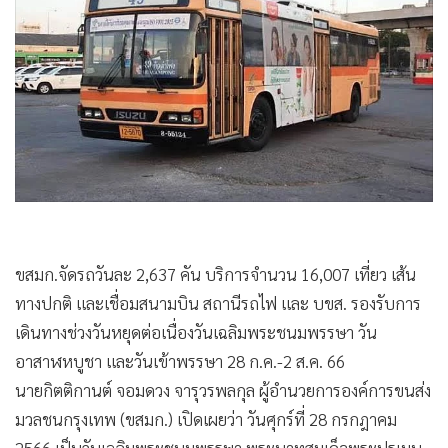
•
Good health & Well-being
•
Green Innovation & SD
•
Management & HR
•
MGR Live
•
Infographic
•
การเมือง
•
ท่องเที่ยว
•
กีฬา
•
ต่างประเทศ
ขสมก.จัดรถวันละ 2,637 คัน บริการจำนวน 16,007 เที่ยว เส้น
•
Special Scoop
ทางปกติ และเชื่อมสนามบิน สถานีรถไฟ และ บขส. รองรับการ
•
เศรษฐกิจ-ธุรกิจ
เดินทางช่วงวันหยุดต่อเนื่องวันเฉลิมพระชนมพรรษา วัน
•
จีน
อาสาฬหบูชา และวันเข้าพรรษา 28 ก.ค.-2 ส.ค. 66
•
ชุมชน-คุณภาพชีวิต
นายกิตติกานต์ จอมดวง จารุวรพลกุล ผู้อำนวยการองค์การขนส่ง
•
อาชญากรรม
มวลชนกรุงเทพ (ขสมก.) เปิดเผยว่า วันศุกร์ที่ 28 กรกฎาคม
•
Motoring