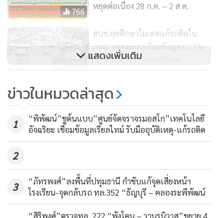
หยุดต่อเนื่อง 28 ก.ค. – 2 ส ค.
766
สนข.ลุยศึกษาโมเดลแก้รถติดใน
กทม. เซตระบบเชื่อมข้อมูล CCTV-
แสดงเพิ่มเติม
GPS บริหารจราจรจุดวิกฤต
1,293
รถเมล์ปฏิรูปเจ๊ง กรมขนส่งฯ ล้ม
ข่าวในหมวดล่าสุด
เหลวสองครั้ง ครั้งแล้วกับครั้งเล่า
5,357
“พิพัฒน์”ชูต้นแบบ”ศูนย์จัดจราจรมอสโก”เทคโนโลยี
1
อัจฉริยะ เชื่อมข้อมูลเรียลไทม์ รับมืออุบัติเหตุ-แก้รถติด
2
“ภัทรพงศ์”ลงพื้นที่ปทุมธานี กำชับแก้จุดเสี่ยงหน้า
3
โรงเรียน-จุดกลับรถ ทล.352 “ธัญบุรี – คลองระพีพัฒน์
“สิริพงศ์”ตรวจทล. 222 “พังโคน – วานรนิวาส”ขยาย 4