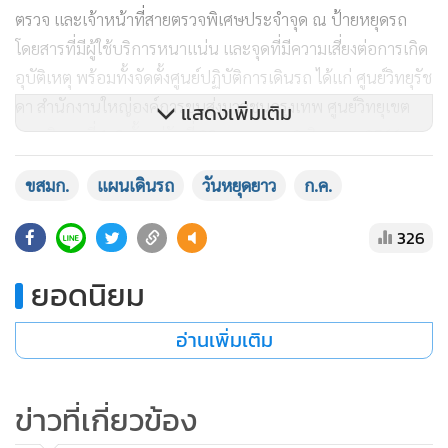
ตรวจ และเจ้าหน้าที่สายตรวจพิเศษประจำจุด ณ ป้ายหยุดรถ
โดยสารที่มีผู้ใช้บริการหนาแน่น และจุดที่มีความเสี่ยงต่อการเกิด
อุบัติเหตุ พร้อมทั้งจัดตั้งศูนย์ปฏิบัติการเดินรถ ได้แก่ ศูนย์วิทยุรัช
ดา สำนักงานใหญ่องค์การขนส่งมวลชนกรุงเทพ ศูนย์วิทยุเขต
แสดงเพิ่มเติม
การเดินรถที่ 1-8 ตั้งแต่วันที่ 28 กรกฎาคม-2 สิงหาคม 2566 และ
จัดเจ้าหน้าที่ Call Center 1348 ให้บริการด้านข้อมูลข่าวสารการ
ขสมก.
แผนเดินรถ
วันหยุดยาว
ก.ค.
เดินรถ
326
ยอดนิยม
อ่านเพิ่มเติม
ข่าวที่เกี่ยวข้อง