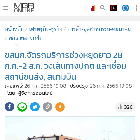
•
หน้าหลัก
หน้าหลัก
เศรษฐกิจ-ธุรกิจ
การค้า-อุตสาหกรรม-คมนาคม
•
ทันเหตุการณ์
คมนาคม-ขนส่ง
•
ภาคใต้
ขสมก.จัดรถบริการช่วงหยุดยาว 28
•
ภูมิภาค
•
Online Section
ก.ค.-2 ส.ค. วิ่งเส้นทางปกติ และเชื่อม
•
บันเทิง
สถานีขนส่ง, สนามบิน
•
ผู้จัดการรายวัน
เผยแพร่:
26 ก.ค. 2566 19:08
ปรับปรุง:
26 ก.ค. 2566 19:08
•
คอลัมนิสต์
โดย: ผู้จัดการออนไลน์
•
ละคร
326
•
CbizReview
•
Cyber BIZ
•
ผู้จัดกวน