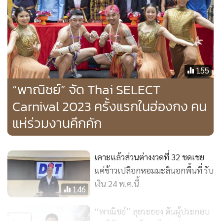
เปอร์มาร์เกตทั้งออฟไลน์และแพลตฟอร์มออนไลน์ได้ด้วยตนเอง
ขณะเดียวกัน ในช่วงการจัดงานได้รับความสนใจจากประชาชน
จีนที่ซื้อบัตรมารับประทานอาหาร และมีสื่อมวลชน และ KOL ให้
ความสนใจเผยแพร่แชร์ลงสื่อโซเชียลต่างๆ เป็นอย่างมากด้วย ซึ่ง
155
ได้ช่วยในการขับเคลื่อน Soft Power ของไทยให้เป็นที่รู้จักและ
“พาณิชย์” จัด Thai SELECT
ขยายตลาดในจีนได้เพิ่มขึ้น
Carnival 2023 ครั้งแรกในฮ่องกง คน
แห่ร่วมงานคึกคัก
สำหรับการจัดงานเทศกาลอาหารไทยเมืองเซี่ยเหมิน ครั้งที่ 2 จัด
โดยสถานกงสุลใหญ่ ณ เมืองเซี่ยเหมิน ร่วมด้วยทีมประเทศไทย
สายการบินเซี่ยเหมิน ธนาคารกรุงเทพ ธนาคารกสิกรไทย และ
เคาะแล้วส่วนต่างงวดที่ 32 ชดเชย
โรงแรม W.Xiamen โดยมีพิธีเปิดในวันที่ 29 เม.ย.2566 ได้รับ
แค่ข้าวเปลือกหอมมะลินอกพื้นที่ รับ
เกียรติจากแขกพิเศษเข้าร่วมพิธีเปิด เช่น ผู้บริหารจากหน่วยงาน
เงิน 24 พ.ค.นี้
146
ภาครัฐ และภาคเอกชนในเมืองเซี่ยเหมิน รองประธาน
CCPIT.Xiamen คณะกงสุลจากประเทศฟิลิปปินส์ สิงคโปร์ สาย
“พาณิชย์” ลุยระยอง ดันผู้ประกอบ
การบินเซี่ยเหมิน ธนาคารกรุงเทพ สาขาเซี่ยเหมิน ธนาคารกสิกร