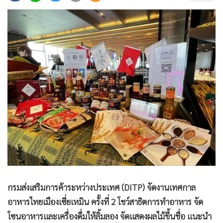
•
Good health & Well-being
•
Green Innovation & SD
•
Management & HR
•
MGR Live
•
Infographic
•
การเมือง
•
ท่องเที่ยว
•
กีฬา
•
ต่างประเทศ
•
Special Scoop
•
เศรษฐกิจ-ธุรกิจ
•
จีน
•
ชุมชน-คุณภาพชีวิต
กรมส่งเสริมการค้าระหว่างประเทศ (DITP) จัดงานเทศกาล
•
อาชญากรรม
อาหารไทยเมืองเซี่ยเหมิน ครั้งที่ 2 โชว์สาธิตการทำอาหาร จัด
โซนอาหารและเครื่องดื่มให้ลิ้มลอง จัดแสดงผลไม้ขึ้นชื่อ แนะนำ
•
Motoring