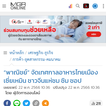
•
หน้าหลัก
•
ทันเหตุการณ์
•
ภาคใต้
•
ภูมิภาค
•
Online Section
หน้าหลัก
เศรษฐกิจ-ธุรกิจ
•
บันเทิง
การค้า-อุตสาหกรรม-คมนาคม
•
ผู้จัดการรายวัน
•
คอลัมนิสต์
“พาณิชย์” จัดเทศกาลอาหารไทยเมือง
•
ละคร
เซี่ยเหมิน ชาวจีนแห่ชม ชิม ชอป
•
CbizReview
เผยแพร่:
22 พ.ค. 2566 10:36
ปรับปรุง:
22 พ.ค. 2566 10:36
•
Cyber BIZ
โดย: ผู้จัดการออนไลน์
•
ผู้จัดกวน
211