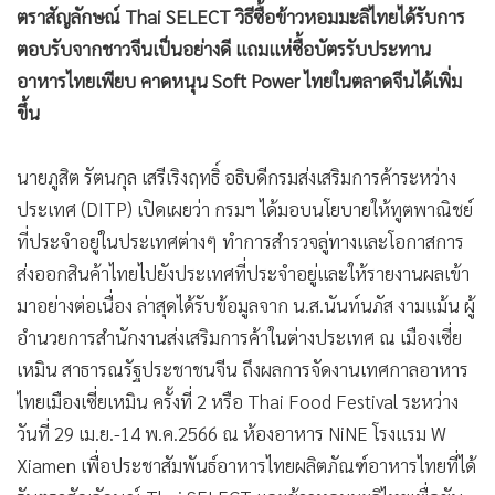
ตราสัญลักษณ์ Thai SELECT วิธีซื้อข้าวหอมมะลิไทยได้รับการ
•
เกม
ตอบรับจากชาวจีนเป็นอย่างดี แถมแห่ซื้อบัตรรับประทาน
•
วิทยาศาสตร์
อาหารไทยเพียบ คาดหนุน Soft Power ไทยในตลาดจีนได้เพิ่ม
•
SMEs
ขึ้น
•
หุ้น
•
อินโดจีน
นายภูสิต รัตนกุล เสรีเริงฤทธิ์ อธิบดีกรมส่งเสริมการค้าระหว่าง
•
กองทุนรวม
ประเทศ (DITP) เปิดเผยว่า กรมฯ ได้มอบนโยบายให้ทูตพาณิชย์
•
Celeb Online
ที่ประจำอยู่ในประเทศต่างๆ ทำการสำรวจลู่ทางและโอกาสการ
•
Factcheck
ส่งออกสินค้าไทยไปยังประเทศที่ประจำอยู่และให้รายงานผลเข้า
•
ญี่ปุ่น
มาอย่างต่อเนื่อง ล่าสุดได้รับข้อมูลจาก น.ส.นันท์นภัส งามแม้น ผู้
•
News1
อำนวยการสำนักงานส่งเสริมการค้าในต่างประเทศ ณ เมืองเซี่ย
•
Gotomanager
เหมิน สาธารณรัฐประชาชนจีน ถึงผลการจัดงานเทศกาลอาหาร
ไทยเมืองเซี่ยเหมิน ครั้งที่ 2 หรือ Thai Food Festival ระหว่าง
วันที่ 29 เม.ย.-14 พ.ค.2566 ณ ห้องอาหาร NiNE โรงแรม W
Xiamen เพื่อประชาสัมพันธ์อาหารไทยผลิตภัณฑ์อาหารไทยที่ได้