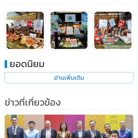
ยอดนิยม
นอกจากนี้ ได้จัดนิทรรศการประชาสัมพันธ์แนะนำตรา
อ่านเพิ่มเติม
สัญลักษณ์ Thai.SELECT ผลิตภัณฑ์ Thai SELECT และวิธี
เลือกข้าวหอมมะลิไทยแท้ที่นำเข้าแบบบรรจุทั้งถุงจากไทย เพื่อ
ให้ผู้บริโภควางใจว่าได้รับประทานข้าวหอมมะลิไทยแท้ๆ
ข่าวที่เกี่ยวข้อง
คุณภาพพรีเมียม โดยได้แนะนำตราสัญลักษณ์รวงข้าวสีเขียวจาก
กรมการค้าต่างประเทศ และวิธีการดูบาร์โค้ดของสินค้า เป็นต้น
สามารถสร้างการรับรู้ให้ผู้บริโภคได้รู้จักวิธีเลือกซื้อข้าวหอมมะลิ
ไทยมากยิ่งขึ้น ซึ่งสามารถเลือกซื้อข้าวไทยแท้พรีเมียมได้ในซู