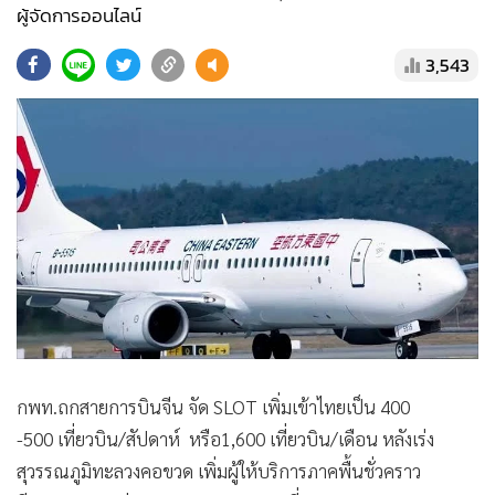
•
Good health & Well-being
ผู้จัดการออนไลน์
•
Green Innovation & SD
3,543
•
Management & HR
•
MGR Live
•
Infographic
•
การเมือง
•
ท่องเที่ยว
•
กีฬา
•
ต่างประเทศ
•
Special Scoop
•
เศรษฐกิจ-ธุรกิจ
•
จีน
กพท.ถกสายการบินจีน จัด SLOT เพิ่มเข้าไทยเป็น 400
•
ชุมชน-คุณภาพชีวิต
-500 เที่ยวบิน/สัปดาห์ หรือ1,600 เที่ยวบิน/เดือน หลังเร่ง
•
อาชญากรรม
สุวรรณภูมิทะลวงคอขวด เพิ่มผู้ให้บริการภาคพื้นชั่วคราว
•
Motoring