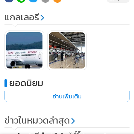
ตาม Slot เต็มที่ จะเกิดปัญหาแออัดคอขวดและผู้โดยสารไม่ได้รับ
แกลเลอรี
ความสะดวก”
นายสุทธิพงษ์กล่าวว่า ก่อนเกิดโควิด เที่ยวบินจากจีนมีจำนวน
มากเฉพาะ ไชนา เซาเทิร์น แอร์ไลน์สายเดียวทำการบินมากกก
ว่า 400 เที่ยวบินต่อสัปดาห์ ซึ่ง หลังจากได้ข้อสรุปและสร้างความ
มั่นใจในบริการ ของสนามบินสุวรรณภูมิแล้ว สายการบินจีน จะ
ไปทำการตลาด และจะทยอยเพิ่มเที่ยวบินตั้งแต่เดือน
มิ.ย. เป็นต้นไป โดยเชื่อว่า จำนวนนักท่องเที่ยวจากจีนยังมีสูงและ
ยอดนิยม
จะเพิ่มกลับไปถึงระดับก่อนเกิดโควิดแน่นอน
อ่านเพิ่มเติม
ข่าวในหมวดล่าสุด