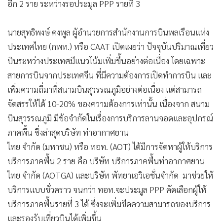
อีก 2 ราย ระหว่างรอประมูล PPP รายที่ 3
•
เกม
•
วิทยาศาสตร์
นายสุทธิพงษ์ คงพูล ผู้อำนวยการสำนักงานการบินพลเรือนแห่ง
•
SMEs
ประเทศไทย (กพท.) หรือ CAAT เปิดเผยว่า ปัจจุบันปริมาณเที่ยว
•
หุ้น
บินระหว่างประเทศมีแนวโน้มเพิ่มขึ้นอย่างต่อเนื่อง โดยเฉพาะ
•
อินโดจีน
สายการบินจากประเทศจีน ที่มีความต้องการเปิดทำการบิน และ
•
กองทุนรวม
เพิ่มความถี่มาที่สนามบินสุวรรณภูมิอย่างต่อเนื่อง แต่สามารถ
•
Celeb Online
จัดสรรให้ได้ 10-20% ของความต้องการเท่านั้น เนื่องจาก สนาม
•
Factcheck
บินสุวรรณภูมิ มีข้อจำกัดในเรื่องการบริการลานจอดและอุปกรณ์
•
ญี่ปุ่น
ภาคพื้น ซึ่งล่าสุดบริษัท ท่าอากาศยาน
•
News1
ไทย จำกัด (มหาชน) หรือ ทอท. (AOT) ได้มีการจัดหาผู้ให้บริการ
บริการภาคพื้น 2 ราย คือ บริษัท บริการภาคพื้นท่าอากาศยาน
•
Gotomanager
ไทย จำกัด (AOTGA) และบริษัท พัทยาเอวิเอชั่นจำกัด มาช่วยให้
บริการแบบชั่วคราว จนกว่า ทอท.จะประมูล PPP คัดเลือกผู้ให้
บริการภาคพื้นรายที่ 3 ได้ ซึ่งจะเพิ่มขีดความสามารถของบริการ
และรองรับเที่ยวบินได้เพิ่มขึ้น