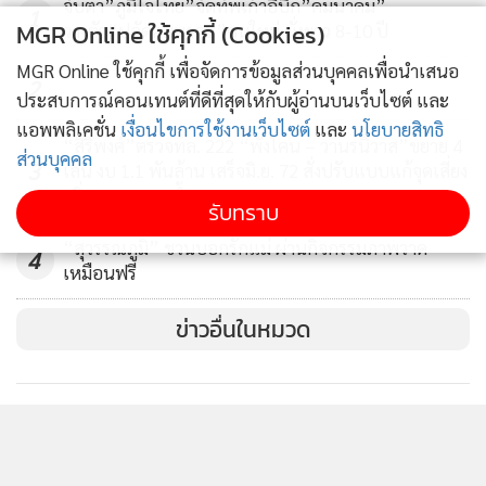
จับตา”ภูมิใจไทย”จัดทัพเก้าอี้บิ๊ก”คมนาคม”
1
MGR Online ใช้คุกกี้ (Cookies)
วางตัว“ปลัดคมนาคม”คนใหม่ นั่งยาว 8-10 ปี
MGR Online ใช้คุกกี้ เพื่อจัดการข้อมูลส่วนบุคคลเพื่อนำเสนอ
2
ประสบการณ์คอนเทนต์ที่ดีที่สุดให้กับผู้อ่านบนเว็บไซต์ และ
แอพพลิเคชั่น
เงื่อนไขการใช้งานเว็บไซต์
และ
นโยบายสิทธิ
“สิริพงศ์”ตรวจทล. 222 “พังโคน – วานรนิวาส”ขยาย 4
ส่วนบุคคล
3
เลน งบ 1.1 พันล้าน เสร็จมิ.ย. 72 สั่งปรับแบบแก้จุดเสี่ยง
เพิ่มทางระบายน้ำ
รับทราบ
“สุวรรณภูมิ” ชวนบอกรักแม่ ผ่านกิจกรรมภาพวาด
สำหรับสายการบินจากจีน ที่มีเที่ยวบินสู่ประเทศไทย มีจำนวน
4
เหมือนฟรี
24 สายการบิน ได้แก่ 1. แอร์ไชนา 2. เซินเจิ้น แอร์ไลน์ 3. ไชนา
อีสเทิร์นแอร์ไลน์ 4. ไชนา เซาเทิร์น แอร์ไลน์ 5. เสฉวนแอร์ไลน์
ข่าวอื่นในหมวด
6.คุนหมิงแอร์ไลน์ 7. จูนเยา แอร์ไลน์ 8. ปักกิ่ง แคปิตอลแอร์ไลน์
9. เซี่ยงไฮ้ แอร์ไลน์ 10. เซี่ยเหมิน แอร์ไลน์ 11. ลัคกี้แอร์
12.ฮ่องกง เอ็กเพรส 13.ตงไห่แอร์ไลน์ 14. แอร์มาเก๊า 15. สปริง
แอร์ไลน์ 16. หยุยลี่ แอร์ไลน์. 17. โอเค แอร์เวย์ 18.เหอเป่ย์ แอร์
ไลน์ 19. ชานตง แอร์ไลน์ 20.เทียนจิน แอร์ไลน์ 21.อุรุมชี แอร์