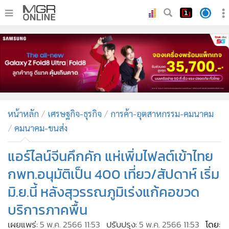
•
หน้าหลัก
•
ทันเหตุการณ์
•
ภาคใต้
•
ภูมิภาค
•
Online Section
หน้าหลัก
เศรษฐกิจ-ธุรกิจ
การค้า-อุตสาหกรรม-คมนาคม
•
บันเทิง
คมนาคม-ขนส่ง
•
ผู้จัดการรายวัน
•
คอลัมนิสต์
แอร์ไลน์จีนคึกคัก แห่เพิ่มไฟลต์เข้าไทย
•
ละคร
กพท.อนุมัติเป็น 400 เที่ยว/สัปดาห์ เริ่ม
•
CbizReview
มิ.ย.นี้ หลังสุวรรณภูมิเร่งแก้คอขวด
•
Cyber BIZ
บริการภาคพื้น
•
ผู้จัดกวน
เผยแพร่:
5 พ.ค. 2566 11:53
ปรับปรุง:
5 พ.ค. 2566 11:53
โดย: