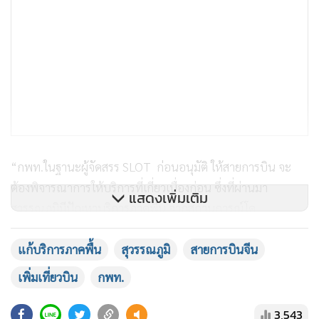
“กพท.ในฐานะผู้จัดสรร SLOT ก่อนอนุมัติ ให้สายการบิน จะ
ต้องพิจารณาการให้บริการที่เกี่ยวเนื่องก่อน ซึ่งที่ผ่านมา
แสดงเพิ่มเติม
สุวรรณภูมิมีปัญหาบริการภาคพื้น จากสถานการณ์โค
วิด-19 ทำให้ผู้ให้
บริการ 2 ราย คือ บริษัท การบินไทย จำกัด (มหาชน) หรือ THAI แ
แก้บริการภาคพื้น
สุวรรณภูมิ
สายการบินจีน
บริษัทกรุงเทพเวิลด์ไวด์ไฟล์ทเซอร์วิส จำกัด หรือ BFS รองรับ
เพิ่มเที่ยวบิน
กพท.
เที่ยวบินได้ราว 40% จากที่เคยให้บริการได้เพราะขาดแรงงาน
และเครื่องมือไม่เพียงพอ ดังนั้นหากเพิ่มเที่ยวบินเข้ามา
3,543