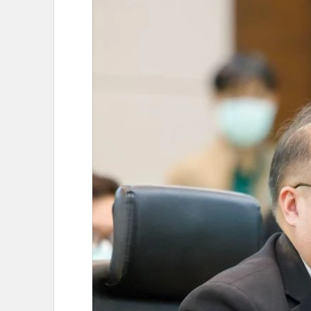
•
Management & HR
•
MGR Live
•
Infographic
•
การเมือง
•
ท่องเที่ยว
•
กีฬา
•
ต่างประเทศ
•
Special Scoop
•
เศรษฐกิจ-ธุรกิจ
•
จีน
•
ชุมชน-คุณภาพชีวิต
•
อาชญากรรม
•
Motoring
•
เกม
•
วิทยาศาสตร์
•
SMEs
•
หุ้น