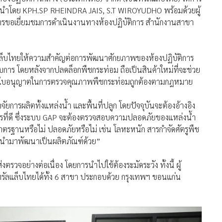
ย นำโดย KPH.SP RHEINDRA JAIS, S.T WIROYUDHO พร้อมด้วยผู้
รขอเยี่ยมชมการดำเนินงานทางห้องปฏิบัติการ สำนักงานสาขา
ลแล็บไทยให้ความสำคัญต่อการพัฒนาศักยภาพของห้องปฏิบัติการ
การ โดยหลังจากปลดล็อกพืชกระท่อม ถือเป็นสินค้าใหม่ที่จะช่วย
ด้รับใบอนุญาตในการตรวจคุณภาพพืชกระท่อมถูกต้องตามกฎหมาย
ัยการผลิตทั้งแหล่งน้ำ และพื้นที่ปลูก โดยปัจจุบันจะต้องอ้างอิง
ี่ดี ซึ่งระบบ GAP จะต้องตรวจสอบความปลอดภัยของแหล่งน้ำ
กินมาตรฐานหรือไม่ ปลอดภัยหรือไม่ เช่น โลหะหนัก สารกำจัดศัตรูพืช
่จะนำมาพัฒนาเป็นผลิตภัณฑ์ด้วย”
รวจอย่างต่อเนื่อง โดยการนำไปใช้ต้องระมัดระวัง ทั้งนี้ ผู้
ัลแล็บไทยได้ทั้ง 6 สาขา ประกอบด้วย กรุงเทพฯ ขอนแก่น