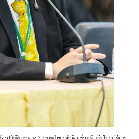
ห้องปฏิบัติการกลาง (ประเทศไทย) จำกัด (เซ็นทรัลแล็บไทย) ให้การ