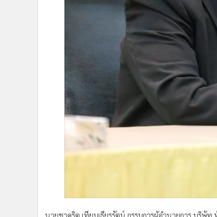
•
อินโดจีน
•
กองทุนรวม
•
Celeb Online
•
Factcheck
•
ญี่ปุ่น
•
News1
•
Gotomanager
นายชาคริต เทียบเธียรรัตน์ กรรมการผู้อำนวยการ บริษัท 