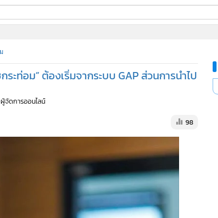
ี่ใช้
ม
ืชกระท่อม” ต้องเริ่มจากระบบ GAP ส่วนการนำไป
ine
้นสูง
 ผู้จัดการออนไลน์
98