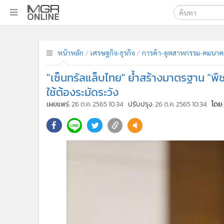
เลือกเครื่องมือท
•
หน้าหลัก
ค้นหา
•
ทันเหตุการณ์
หน้าหลัก
เศรษฐกิจ-ธุรกิจ
การค้า-อุตสาหกรรม-คมนาค
Google
•
ภาคใต้
"เซ็นทรัลแล็บไทย" ย้ำสร้างมาตรฐาน “พ
•
ภูมิภาค
MGR Onl
ใช้ต้องระมัดระวัง
•
Online Section
ค้นหาขั
เผยแพร่:
26 ต.ค. 2565 10:34
ปรับปรุง:
26 ต.ค. 2565 10:34
โดย:
•
บันเทิง
•
ผู้จัดการรายวัน
•
คอลัมนิสต์
•
ละคร
•
CbizReview
•
Cyber BIZ
•
ผู้จัดกวน
•
Good health & Well-being
•
Green Innovation & SD