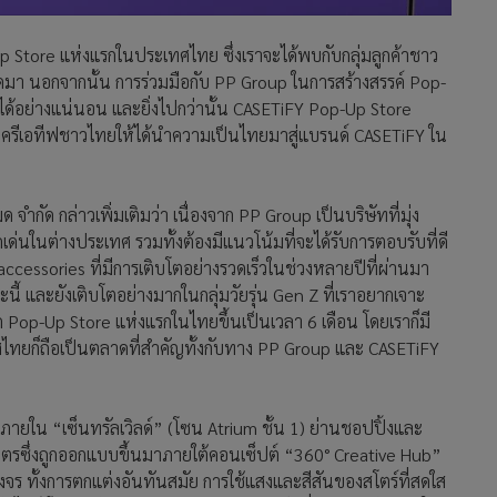
Up Store แห่งแรกในประเทศไทย ซึ่งเราจะได้พบกับกลุ่มลูกค้าชาว
ดมา นอกจากนั้น การร่วมมือกับ PP Group ในการสร้างสรรค์ Pop-
ได้อย่างแน่นอน และยิ่งไปกว่านั้น CASETiFY Pop-Up Store
ะครีเอทีฟชาวไทยให้ได้นำความเป็นไทยมาสู่แบรนด์ CASETiFY ใน
ำกัด กล่าวเพิ่มเติมว่า เนื่องจาก PP Group เป็นบริษัทที่มุ่ง
เด่นในต่างประเทศ รวมทั้งต้องมีแนวโน้มที่จะได้รับการตอบรับที่ดี
ccessories ที่มีการเติบโตอย่างรวดเร็วในช่วงหลายปีที่ผ่านมา
ี้ และยังเติบโตอย่างมากในกลุ่มวัยรุ่น Gen Z ที่เราอยากเจาะ
ปิด Pop-Up Store แห่งแรกในไทยขึ้นเป็นเวลา 6 เดือน โดยเราก็มี
ทยก็ถือเป็นตลาดที่สำคัญทั้งกับทาง PP Group และ CASETiFY
ยใน “เซ็นทรัลเวิลด์”​ (โซน Atrium ชั้น 1) ย่านชอปปิ้งและ
เมตรซึ่งถูกออกแบบขึ้นมาภายใต้คอนเซ็ปต์ “360° Creative Hub”
ร ทั้งการตกแต่งอันทันสมัย การใช้แสงและสีสันของสโตร์ที่สดใส