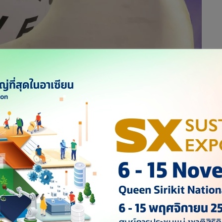
มิต CASETiFY Pop-Up Store แห่งแรกกลางกรุงเทพฯ ณ เซ็นทรัล
566
ก่อตั้ง CASETiFY เปิดเผยว่า CASETiFY ได้เล็งเห็นศักยภาพของ
ื่อนเศรษฐกิจในภูมิภาคเอเชียตะวันออกเฉียงใต้ รวมถึงการเติบโต
ื่อง ทำให้ CASETiFY มีฐานลูกค้าในไทยอย่างล้นหลาม และในปลาย
ลาดไทยอย่างเต็มตัวด้วยการเปิด Pop-Up Store แห่งแรกขึ้นใน
 (พีพี กรุ๊ป ประเทศไทย) บริษัทนำเข้าสินค้าไฮเอนด์ชั้นนำของ
100,000 รายการ รวมทั้งสินค้า RARE ITEMS และคอลเลกชันยอด
 ได้ตามเก็บสะสมกันอย่างจุใจ