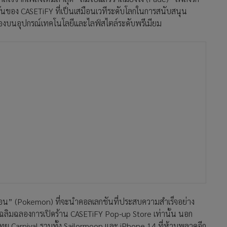
มั่นของ CASETiFY ที่เป็นเสมือนเวทีระดับโลกในการสนับสนุน
นเองบนอุปกรณ์เทคโนโลยีและไลฟ์สไตล์ระดับพรีเมียม
มอน” (Pokemon) ที่จะนำคอลเลกชันที่ประสบความสำเร็จอย่าง
ฉลิมฉลองการเปิดร้าน CASETiFY Pop-up Store เท่านั้น นอก
ทย Carnival รวมทั้ง Sailormoon และ iPhone 14 ที่ห้ามพลาดอีก