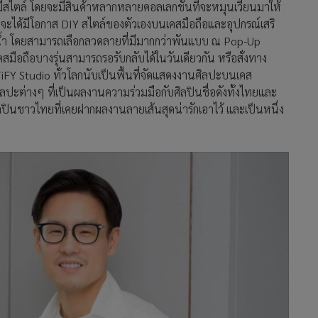
งมีสไตล์ โดยจะมีสินค้าหลากหลายคอลเลกชันที่จะหมุนเวียนมาให้
ยจะได้มีโอกาส DIY สไตล์ของตัวเองบนเคสมือถือและอุปกรณ์เสริ
วดน้ำ โดยสามารถเลือกลวดลายที่มีมากกว่าพันแบบ ณ ​Pop-Up
ือถือบางรุ่นสามารถรอรับกลับได้ในวันเดียวกัน หรือสั่งทาง
SETiFY Studio ทั่วโลกนับเป็นพื้นที่จัดแสดงงานศิลปะบนเคส
ศิลปะต่างๆ ที่เป็นผลงานความร่วมมือกับศิลปินชื่อดังทั้งไทยและ
ลปินชาวไทยที่เคยฝากผลงานลายเส้นสุดน่ารักเอาไว้ และเป็นหนึ่ง