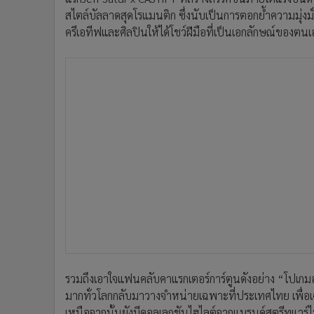
สไตล์บัลลาดสุดโรแมนติก ซึ่งนับเป็นการตอกย้ำความมุ่ง
ครีเอทีฟและศิลปินให้ได้โชว์ฝีมือที่เป็นเอกลักษณ์ของต
รวมถึงเอาใจแฟนคลับคาแรกเตอร์การ์ตูนดังอย่าง “โปเก
มากทั่วโลกกลับมาวางจำหน่ายเฉพาะที่ประเทศไทย เพื่อเ
เหนือจากนั้นยังมีคอลเลกชันไฮไลต์จากแบรนด์สตรีทแวร์ไ