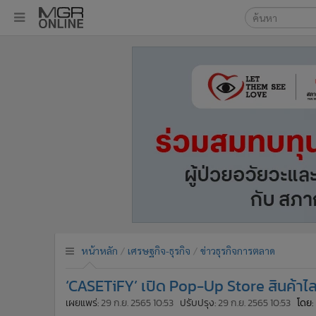
เลือกเครื่องมือท
•
หน้าหลัก
ค้นหา
•
ทันเหตุการณ์
Google
•
ภาคใต้
•
ภูมิภาค
MGR Onl
•
Online Section
ค้นหาขั
•
บันเทิง
•
ผู้จัดการรายวัน
•
คอลัมนิสต์
•
ละคร
•
CbizReview
•
Cyber BIZ
หน้าหลัก
เศรษฐกิจ-ธุรกิจ
ข่าวธุรกิจการตลาด
•
ผู้จัดกวน
‘CASETiFY’ เปิด Pop-Up Store สินค้าไลฟ
•
Good health & Well-being
•
Green Innovation & SD
เผยแพร่:
29 ก.ย. 2565 10:53
ปรับปรุง:
29 ก.ย. 2565 10:53
โดย: