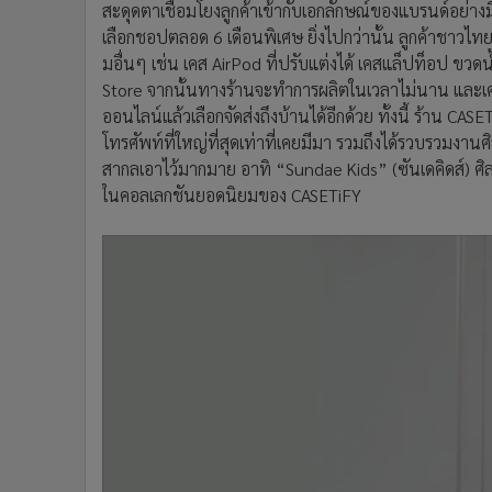
สะดุดตาเชื่อมโยงลูกค้าเข้ากับเอกลักษณ์ของแบรนด์อย่า
เลือกชอปตลอด 6 เดือนพิเศษ ยิ่งไปกว่านั้น ลูกค้าชาวไท
มอื่นๆ เช่น เคส AirPod ที่ปรับแต่งได้ เคสแล็ปท็อป ข
Store จากนั้นทางร้านจะทำการผลิตในเวลาไม่นาน และเคสม
ออนไลน์แล้วเลือกจัดส่งถึงบ้านได้อีกด้วย ทั้งนี้ ร้าน CA
โทรศัพท์ที่ใหญ่ที่สุดเท่าที่เคยมีมา รวมถึงได้รวบรวมงาน
สากลเอาไว้มากมาย อาทิ “Sundae Kids” (ซันเดคิดส์) ศิ
ในคอลเลกชันยอดนิยมของ CASETiFY