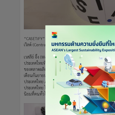
•
อินโดจีน
•
กองทุนรวม
•
Celeb Online
•
Factcheck
•
ญี่ปุ่น
“CASETiFY” (เคสทิฟาย) แบรนด์ไลฟ์สไตล์ระดับโลก เนร
•
News1
เวิลด์ (Central World) 26 กันยายน 2565-25 มีนาคม 2
•
Gotomanager
เวสลีย์ อิ้ง (Wesley Ng) ประธานเจ้าหน้าที่บริหารและผู้
ประเทศไทยที่แข็งแกร่งและเป็นกลุ่มประเทศหลักที่ขับเคล
ของตลาดผลิตภัณฑ์แนวสร้างสรรค์ที่ก้าวหน้าอย่างต่อเน
เดือนกันยายนนี้ CASETiFY ก็พร้อมแล้วที่จะก้าวเข้าสู่ต
ประเทศไทย ภายใต้ความร่วมมือกับ “PP Group Thailand”
ประเทศไทย โดยจะรวบรวมสินค้าของ CASETiFY ไว้กว่า 
นิยมที่คนทั่วโลกตามหา มาไว้ที่สโตร์แห่งนี้เพื่อให้แฟนๆ