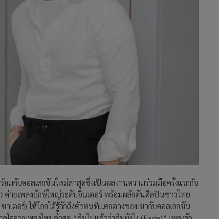
อมกับคอลเลกชันใหม่ล่าสุดซึ่งเป็นผลงานความร่วมมือครั้งแรกกับ
) ค่ายเพลงยักษ์ใหญ่ระดับอินเตอร์ พร้อมผลักดันศิลปินชาวไทย
เตอร์) ​ให้โลกได้รู้จักถึงตัวตนที่แตกต่างของเขากับคอลเลกชัน
ดาลใจจากเพลงใหม่ล่าสุด “ลืมไปแล้วว่าลืมยังไง (Fade)” เพลงรัก