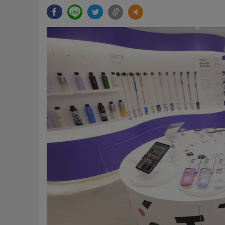
•
Management & HR
•
MGR Live
•
Infographic
•
การเมือง
•
ท่องเที่ยว
•
กีฬา
•
ต่างประเทศ
•
Special Scoop
•
เศรษฐกิจ-ธุรกิจ
•
จีน
•
ชุมชน-คุณภาพชีวิต
•
อาชญากรรม
•
Motoring
•
เกม
•
วิทยาศาสตร์
•
SMEs
•
หุ้น