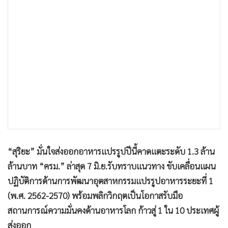
•
เกม
•
วิทยาศาสตร์
•
SMEs
•
หุ้น
•
อินโดจีน
•
กองทุนรวม
•
Celeb Online
•
Factcheck
•
ญี่ปุ่น
•
News1
“สุริยะ” มั่นใจส่งออกอาหารแปรรูปปีนี้คาดแตะระดับ 1.3 ล้าน
ล้านบาท “ครม.” ล่าสุด 7 มิ.ย.รับทราบแนวทาง ขับเคลื่อนแผน
•
Gotomanager
ปฏิบัติการด้านการพัฒนาอุตสาหกรรมแปรรูปอาหารระยะที่ 1
(พ.ศ. 2562-2570) พร้อมพลิกวิกฤตเป็นโอกาสรับมือ
สถานการณ์ความมั่นคงด้านอาหารโลก ก้าวสู่ 1 ใน 10 ประเทศผู้
ส่งออก