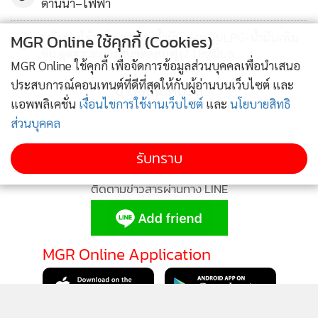
ด้านน้ำ–ไฟฟ้า
สำคัญของโลก โดยมีสินค้าหลักที่ส่งออก ได้แก่ ข้าว (ผลิต 22
ล้านตัน บริโภค 10 ล้านตัน) แป้งมันสำปะหลัง (ผลิต 7 ล้านตัน
พลังงานใช้กลไกกองทุนน้ำมัน อุดหนุนLPG-น้ำมันเพิ่ม
MGR Online ใช้คุกกี้ (Cookies)
4
บริโภค 2 ล้านตัน) โปรตีนจากไก่ และสุกร ขณะเดียวกันยังเป็น
ขึ้น ฉุดฐานะกองทุนฯติดลบพุ่ง7.18หมื่นล.
MGR Online ใช้คุกกี้ เพื่อจัดการข้อมูลส่วนบุคคลเพื่อนำเสนอ
ประเทศที่พึ่งพิงการนำเข้าอาหาร เช่น ปลาทะเลแช่แข็ง ข้าวสาลี
ประสบการณ์คอนเทนต์ที่ดีที่สุดให้กับผู้อ่านบนเว็บไซต์ และ
ข่าวอื่นในหมวด
และข้าวโพด ซึ่งในส่วนของสินค้าที่ต้องนำเข้านั้นทางภาครัฐจะมี
แอพพลิเคชั่น
เงื่อนไขการใช้งานเว็บไซต์
และ
นโยบายสิทธิ
กลไกในการควบคุม ดูแลไม่ให้ประชาชนเดือดร้อน และเมื่อ
ส่วนบุคคล
พิจารณาในภาพรวมด้านอุปทาน (supply) อาหารของไทยแล้ว
คาดว่าประเทศไทยจะไม่ประสบปัญหาวิกฤตความมั่นคงด้าน
รับทราบ
อาหารอย่างแน่นอน
ติดตามข่าวสารผ่านทาง LINE
MGR Online Application