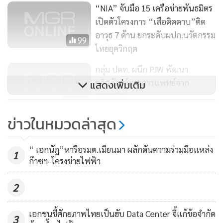
“NIA” จับมือ 15 เครือข่ายพันธมิตร
เกษตรกรปราดเปรื่อง (Smart Farmer) โครงการพัฒนาศูนย์
เปิดตัวโครงการ “เสือติดดาบ”ติด
เรียนรู้การเพิ่มประสิทธิภาพการผลิตสินค้าเกษตร โครงการระบบ
อาวุธ 7 ด้าน ยกระดับผปก.นวัตกรรม
99
ส่งเสริมเกษตรแบบแปลงใหญ่ นอกจากนี้ ได้มีการตรวจสอบและ
ไทยยุควิกฤต
รับรองคุณภาพสินค้าประมง การยกระดับคุณภาพมาตรฐาน
กลุ่ม ปตท. ผนึก PJW พัฒนา
สินค้าเกษตรโดยการจดทะเบียนตรวจสอบรับรองแหล่งผลิตพืช
ผลิตภัณฑ์ทางการแพทย์จาก
แสดงเพิ่มเติม
GAP และธนาคารเพื่อการเกษตรและสหกรณ์การเกษตร จัดทำ
พลาสติก
โครงการเตรียมความพร้อม Smart Farmer ร่วมกับเครือข่ายภาค
214
รัฐและเอกชน
ข่าวในหมวดล่าสุด
นายทองชัย ชวลิตพิเชฐ ผู้อำนวยการสำนักงานเศรษฐกิจ
“ เอกนัฏ”หารือรมต.เมียนมา ผลักดันความร่วมมือแหล่ง
1
อุตสาหกรรม (สศอ.)
กล่าวว่า จากสถานการณ์วิกฤตอาหารโลก
ก๊าซฯ-โครงข่ายไฟฟ้า
ปี 2565 ที่ผลผลิตลดลงและราคาปรับตัวสูงขึ้น สร้างความกังวล
2
ถึงผลกระทบต่อความมั่นคงอาหารในหลายมิติ ทั้งทางด้านความ
เพียงพอ การเข้าถึงอาหาร โภชนาการ รวมถึงความปลอดภัยนั้น
เอกชนชี้ศักยภาพไทยเป็นฮับ Data Center จี้แก้ข้อจำกัด
ประเทศไทยเป็นทั้งประเทศที่เป็นผู้ผลิตและส่งออกอาหารที่
3