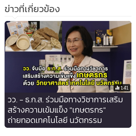
โควิด-19 โดยในปี 2564 กระทรวงพาณิชย์จัดงานแสดงสินค้า
ข่าวที่เกี่ยวข้อง
ระดับโลกในไทย จำนวน 2 ครั้ง มีจำนวนผู้เข้าร่วมโครงการที่ลง
ทะเบียนในแฟลตฟอร์มทั้งสิ้น 2,363 ราย 2,088 บริษัท 97
ประเทศ มูลค่าการสั่งซื้อรวมประมาณ 3,122.8069 ล้านบาท
ด้านสำนักงานคณะกรรมการส่งเสริมการลงทุน ให้การส่งเสริม
กิจการอุตสาหกรรมแปรรูปที่เป็น SMEs มูลค่า 322 ล้านบาท
และสำนักงานส่งเสริมวิสาหกิจขนาดกลางและขนาดย่อม จัดทำ
และปรับปรุงฐานข้อมูล SMEs ประเทศไทย และเชื่อมโยงข้อมูล
เข้าสู่ระบบ SMEs Big Data
141
และมาตรการที่ 4 สร้างปัจจัยพื้นฐานเพื่อเร่งการพัฒนา
วว. - ธ.ก.ส. ร่วมมือทางวิชาการเสริม
อุตสาหกรรม โดยสำนักงานมาตรฐานผลิตภัณฑ์อุตสาหกรรมได้
สร้างความเข้มแข็ง "เกษตรกร"
จัดทำมาตรฐานผลิตภัณฑ์อุตสาหกรรมอาหารจำนวน 14 เรื่อง
ถ่ายทอดเทคโนโลยี นวัตกรรม
สำนักงานคณะกรรมการอ้อยและน้ำตาลทราย จัดทำโครงการ
สร้างนวัตกรรมเพื่อการผลิตอ้อยพันธุ์ดีและส่งเสริมอ้อยพันธุ์ใหม่
ขณะที่กระทรวงเกษตรและสหกรณ์จัดทำโครงการพัฒนา