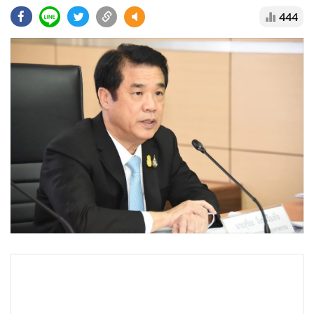
•
Good health & Well-being
444
•
Green Innovation & SD
•
Management & HR
•
MGR Live
•
Infographic
•
การเมือง
•
ท่องเที่ยว
•
กีฬา
•
ต่างประเทศ
•
Special Scoop
•
เศรษฐกิจ-ธุรกิจ
•
จีน
•
ชุมชน-คุณภาพชีวิต
•
อาชญากรรม
•
Motoring