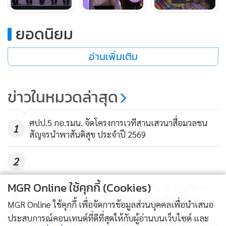
ยอดนิยม
อ่านเพิ่มเติม
ข่าวในหมวดล่าสุด
ศปป.5 กอ.รมน. จัดโครงการเวทีสานเสวนาสื่อมวลชน
1
สัญจรนำพาสันติสุข ประจำปี 2569
2
MGR Online ใช้คุกกี้ (Cookies)
เปิดปมใหม่ กสทช. ! ปธ.สรรหาอายุเกิน 70 ปีวันชี้ขาด
3
‘สรณ’ จับตาคุณสมบัติ-มติ 1/2569 สะเทือนหรือไม่
“ผมขอเชิญชวนพี่น้องประชาชนเที่ยวชมงาน และร่วมอุดหนุน
MGR Online ใช้คุกกี้ เพื่อจัดการข้อมูลส่วนบุคคลเพื่อนำเสนอ
สินค้าและผลิตภัณฑ์ OTOP กว่า 2,000 บูธ OTOPชวนชิม
ประสบการณ์คอนเทนต์ที่ดีที่สุดให้กับผู้อ่านบนเว็บไซต์ และ
ชูนโยบายอนุทิน-กิตติ์รัฐขับเคลื่อน ควบคุมอาวุธปืน และ