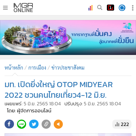
•
หน้าหลัก
•
ทันเหตุการณ์
•
ภาคใต้
•
ภูมิภาค
•
Online Section
หน้าหลัก
การเมือง
ข่าวประชาสังคม
•
บันเทิง
•
ผู้จัดการรายวัน
มท. เปิดยิ่งใหญ่ OTOP MIDYEAR
•
คอลัมนิสต์
2022 ชวนคนไทยเที่ยว4-12 มิ.ย.
•
ละคร
เผยแพร่:
5 มิ.ย. 2565 18:04
ปรับปรุง:
5 มิ.ย. 2565 18:04
•
CbizReview
โดย: ผู้จัดการออนไลน์
•
Cyber BIZ
222
•
ผู้จัดกวน