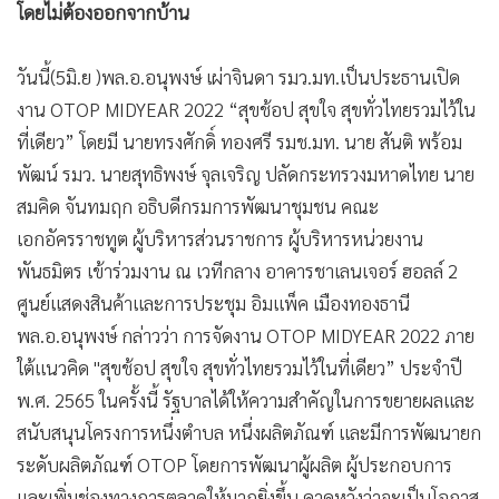
โดยไม่ต้องออกจากบ้าน
•
เกม
•
วิทยาศาสตร์
วันนี้(5มิ.ย )พล.อ.อนุพงษ์ เผ่าจินดา รมว.มท.เป็นประธานเปิด
•
SMEs
งาน OTOP MIDYEAR 2022 “สุขช้อป สุขใจ สุขทั่วไทยรวมไว้ใน
•
หุ้น
ที่เดียว” โดยมี นายทรงศักดิ์ ทองศรี รมช.มท. นาย สันติ พร้อม
•
อินโดจีน
พัฒน์ รมว. นายสุทธิพงษ์ จุลเจริญ ปลัดกระทรวงมหาดไทย นาย
•
กองทุนรวม
สมคิด จันทมฤก อธิบดีกรมการพัฒนาชุมชน คณะ
•
Celeb Online
เอกอัครราชทูต ผู้บริหารส่วนราชการ ผู้บริหารหน่วยงาน
•
Factcheck
พันธมิตร เข้าร่วมงาน ณ เวทีกลาง อาคารชาเลนเจอร์ ฮอลล์ 2
•
ญี่ปุ่น
ศูนย์แสดงสินค้าและการประชุม อิมแพ็ค เมืองทองธานี
•
News1
พล.อ.อนุพงษ์ กล่าวว่า การจัดงาน OTOP MIDYEAR 2022 ภาย
•
Gotomanager
ใต้แนวคิด "สุขช้อป สุขใจ สุขทั่วไทยรวมไว้ในที่เดียว” ประจำปี
พ.ศ. 2565 ในครั้งนี้ รัฐบาลได้ให้ความสำคัญในการขยายผลและ
สนับสนุนโครงการหนึ่งตำบล หนึ่งผลิตภัณฑ์ และมีการพัฒนายก
ระดับผลิตภัณฑ์ OTOP โดยการพัฒนาผู้ผลิต ผู้ประกอบการ
และเพิ่มช่องทางการตลาดให้มากยิ่งขึ้น คาดหวังว่าจะเป็นโอกาส