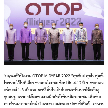
•
Good health & Well-being
•
Green Innovation & SD
•
Management & HR
•
MGR Live
•
Infographic
•
การเมือง
•
ท่องเที่ยว
•
กีฬา
•
ต่างประเทศ
•
Special Scoop
•
เศรษฐกิจ-ธุรกิจ
"อนุพงษ์"เปิดงาน OTOP MIDYEAR 2022 “สุขช้อป สุขใจ สุขทั่ว
•
จีน
ไทยรวมไว้ในที่เดียว ชวนคนไทยชม ช็อป ชิม 4-12 มิ.ย. ชาเลนเจ
อร์ฮอลล์ 1-3 เมืองทองธานี มั่นใจเป็นโอกาสสร้างรายได้กลับสู่
•
ชุมชน-คุณภาพชีวิต
ชุมชนฐานราก ปลัดมท.เผยผนึกกำลังพันธมิตรเอกชน เพิ่มช่อง
•
อาชญากรรม
ทางจำหน่ายออนไลน์ อำนวยความสะดวก ปชช.สั่งสินค้า-อาหาร
•
Motoring