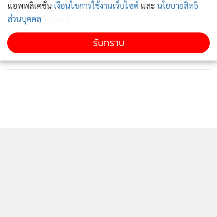
มากกว่า 160 ร้านค้าทั่วประเทศ หรือผ่านแพลตฟอร์มออนไลน์
แอพพลิเคชั่น
เงื่อนไขการใช้งานเว็บไซต์
และ
นโยบายสิทธิ
4
อาสาสมัครตำรวจบ้านยุคใหม่ ฟื้นความเชื่อมั่นและ
ต่าง ได้ตั้งแต่วันที่ 4-12 มิ.ย.65 รวม 9 วัน ณ อาคารชาเลนเจอร์
ส่วนบุคคล
ป้องกันเหตุซ้ำ
1-3 ศูนย์แสดงสินค้าและการประชุม อิมแพ็ค เมืองทองธานี
รับทราบ
ข่าวอื่นในหมวด
อำเภอปากเกร็ด จังหวัดนนทบุรี เพื่อสนับสนุนเลือกซื้อ
ผลิตภัณฑ์อันทรงคุณค่า และสุดยอดผลิตภัณฑ์ OTOP จาก
ชุมชนต่าง ๆ ผมเชื่อมั่นว่าการจัดงานครั้งนี้จะเป็นโอกาสสำคัญ
ในการสร้างรายได้กลับสู่ชุมชนฐานราก ๆ เพื่อช่วยให้เศรษฐกิจ
ของประเทศไทยมีความมั่นคง มั่งคั่ง และยั่งยืน สืบไป”
ด้านนายสุทธิพงษ์ จุลเจริญ ปลัดกระทรวงมหาดไทย กล่าวว่า
กระทรวงมหาดไทย โดยกรมการพัฒนาชุมชน เป็นหน่วยงานขับ
เคลื่อนนโยบายดังกล่าว ผ่านโครงการหนึ่งตำบลหนึ่งผลิตภัณฑ์
(OTOP) ซึ่งเป็นภารกิจสำคัญที่สามารถกระจายรายได้ไปสู่พื้นที่
ชนบทได้อย่างแท้จริง สำหรับกิจกรรมสำคัญภายใต้โครงการดัง
กล่าว ประกอบด้วย การพัฒนาศักยภาพผู้ผลิต ผู้ประกอบการ