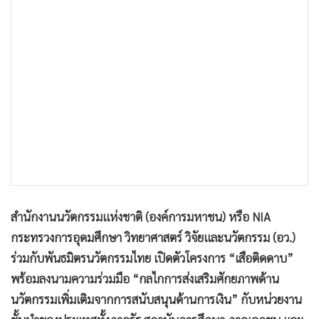
•
เกม
•
วิทยาศาสตร์
•
SMEs
•
หุ้น
•
อินโดจีน
•
กองทุนรวม
•
Celeb Online
•
Factcheck
•
ญี่ปุ่น
•
News1
สํานักงานนวัตกรรมแห่งชาติ (องค์การมหาชน) หรือ NIA
•
Gotomanager
กระทรวงการอุดมศึกษา วิทยาศาสตร์ วิจัยและนวัตกรรม (อว.)
ร่วมกับพันธมิตรนวัตกรรมไทย เปิดตัวโครงการ “เสือติดดาบ”
พร้อมลงนามความร่วมมือ “กลไกการส่งเสริมศักยภาพด้าน
นวัตกรรมเพิ่มเติมจากการสนับสนุนด้านการเงิน” กับหน่วยงาน