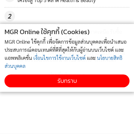
เครื่องสู่ Top 5 ตลาด Health & Beauty
2
MGR Online ใช้คุกกี้ (Cookies)
เซเว่นฯ หนุนชาวสวนลำไย 3 จังหวัดภาคเหนือ รับซื้อ
3
กว่า 830 ตันต่อปี ส่งตรงถึงผู้บริโภค
MGR Online ใช้คุกกี้ เพื่อจัดการข้อมูลส่วนบุคคลเพื่อนำเสนอ
ประสบการณ์คอนเทนต์ที่ดีที่สุดให้กับผู้อ่านบนเว็บไซต์ และ
NQI สวทช. ชู "วิเคราะห์ทดสอบมาตรฐาน" แบบไร้รอย
4
แอพพลิเคชั่น
เงื่อนไขการใช้งานเว็บไซต์
และ
นโยบายสิทธิ
ต่อ ตัวช่วย ผปก.ไทย ฝ่าด่านมาตรการ "การค้าโลก"
ส่วนบุคคล
ข่าวอื่นในหมวด
รับทราบ