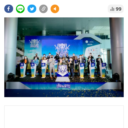
•
Good health & Well-being
99
•
Green Innovation & SD
•
Management & HR
•
MGR Live
•
Infographic
•
การเมือง
•
ท่องเที่ยว
•
กีฬา
•
ต่างประเทศ
•
Special Scoop
•
เศรษฐกิจ-ธุรกิจ
•
จีน
•
ชุมชน-คุณภาพชีวิต
•
อาชญากรรม
•
Motoring