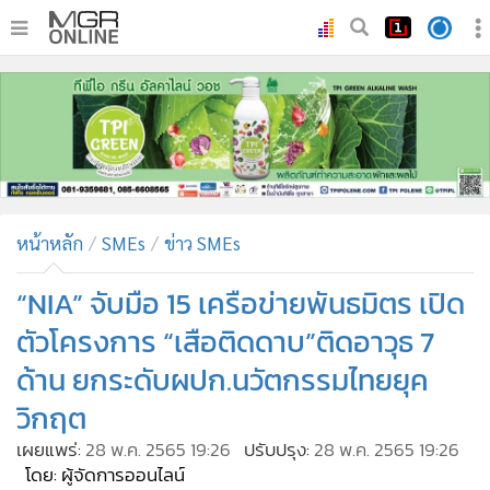
•
หน้าหลัก
•
ทันเหตุการณ์
•
ภาคใต้
•
ภูมิภาค
•
Online Section
หน้าหลัก
SMEs
ข่าว SMEs
•
บันเทิง
•
ผู้จัดการรายวัน
“NIA” จับมือ 15 เครือข่ายพันธมิตร เปิด
•
คอลัมนิสต์
ตัวโครงการ “เสือติดดาบ”ติดอาวุธ 7
•
ละคร
ด้าน ยกระดับผปก.นวัตกรรมไทยยุค
•
CbizReview
วิกฤต
•
Cyber BIZ
เผยแพร่:
28 พ.ค. 2565 19:26
ปรับปรุง:
28 พ.ค. 2565 19:26
•
ผู้จัดกวน
โดย: ผู้จัดการออนไลน์