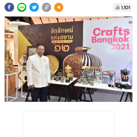
•
Good health & Well-being
1,101
•
Green Innovation & SD
•
Management & HR
•
MGR Live
•
Infographic
•
การเมือง
•
ท่องเที่ยว
•
กีฬา
•
ต่างประเทศ
•
Special Scoop
•
เศรษฐกิจ-ธุรกิจ
•
จีน
•
ชุมชน-คุณภาพชีวิต
•
อาชญากรรม
•
Motoring