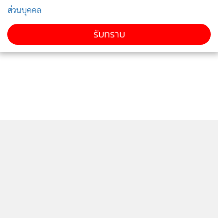
ส่วนบุคคล
รับทราบ
เตรียมชอปของขวัญปีใหม่ พร้อมสัมผัสเสน่ห์งานศิลปหัตถกรรม
ไทยในแบบดั้งเดิมและดีไซน์ร่วมสมัยได้ที่ งานอัตลักษณ์แห่ง
สยามครั้งที่ 12 และ Crafts Bangkok 2021 งานแสดงสินค้าศิลป
ติดตามข่าวสารผ่านทาง LINE
หัตถกรรมไทยและงานคราฟต์สุดยิ่งใหญ่แห่งปี โดยเป็นการรวม
2 งานใหญ่ไว้ในงานเดียว ระหว่างวันที่ 9-12 ธันวาคม 2564 เวลา