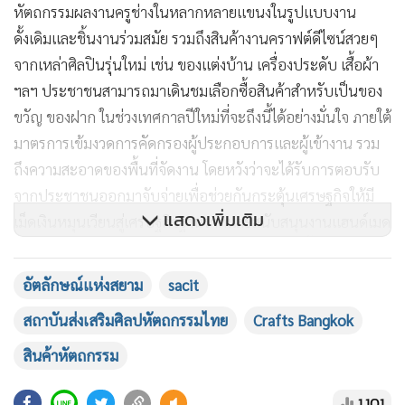
หัตถกรรมผลงานครูช่างในหลากหลายแขนงในรูปแบบงาน
ดั้งเดิมและชิ้นงานร่วมสมัย รวมถึงสินค้างานคราฟต์ดีไซน์สวยๆ
จากเหล่าศิลปินรุ่นใหม่ เช่น ของแต่งบ้าน เครื่องประดับ เสื้อผ้า
ฯลฯ ประชาชนสามารถมาเดินชมเลือกซื้อสินค้าสำหรับเป็นของ
ขวัญ ของฝาก ในช่วงเทศกาลปีใหม่ที่จะถึงนี้ได้อย่างมั่นใจ ภายใต้
มาตรการเข้มงวดการคัดกรองผู้ประกอบการและผู้เข้างาน รวม
ถึงความสะอาดของพื้นที่จัดงาน โดยหวังว่าจะได้รับการตอบรับ
จากประชาชนออกมาจับจ่ายเพื่อช่วยกันกระตุ้นเศรษฐกิจให้มี
แสดงเพิ่มเติม
เม็ดเงินหมุนเวียนสู่เศรษฐกิจฐานรากและสนับสนุนงานแฮนด์เมด
ของชุมชน สืบสานและต่อยอดงานศิลปหัตถกรรมชั้นสูงไม่ให้หาย
ไปตามกาลเวลา ทั้งนี้คาดว่าจะสามารถสร้างเม็ดเงินสะพัดกว่า
อัตลักษณ์แห่งสยาม
sacit
150 ล้านบาท
สถาบันส่งเสริมศิลปหัตถกรรมไทย
Crafts Bangkok
สินค้าหัตถกรรม
1,101