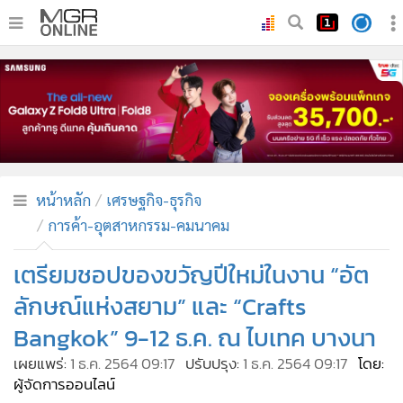
•
หน้าหลัก
•
ทันเหตุการณ์
•
ภาคใต้
•
ภูมิภาค
•
Online Section
หน้าหลัก
เศรษฐกิจ-ธุรกิจ
•
บันเทิง
การค้า-อุตสาหกรรม-คมนาคม
•
ผู้จัดการรายวัน
•
คอลัมนิสต์
เตรียมชอปของขวัญปีใหม่ในงาน “อัต
•
ละคร
ลักษณ์แห่งสยาม” และ “Crafts
•
CbizReview
Bangkok” 9-12 ธ.ค. ณ ไบเทค บางนา
•
Cyber BIZ
เผยแพร่:
1 ธ.ค. 2564 09:17
ปรับปรุง:
1 ธ.ค. 2564 09:17
โดย:
•
ผู้จัดกวน
ผู้จัดการออนไลน์