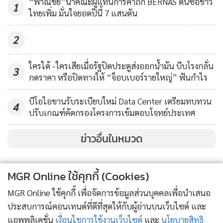
“พาณิชย์”นำคณะผู้แทนการค้าถก BERNAS ดันซื้อข้าว
ซามูไรของชาวญี่ปุ่นผสานกับงานช่างฝีมือไทย จาก PONK
จัดแคมเปญใหญ่ส่งท้ายปี
1
ไทยเพิ่ม มั่นใจยอดปีนี้ 7 แสนตัน
SMITHI (พ้อง สมิทธี), กระเป๋าแฮนด์เมดแนวรักษ์โลกที่นำแรง
221
บันดาลใจจากลวดลายเครื่องจักสานมาสร้างสรรค์อย่างมีดีไซน์
2
จากแบรนด์ Maka Design (มาฆะ ดีไซน์), กระเป๋าหนังที่ตกแต่ง
ด้วยผ้าไหม จากแบรนด์ PATTRASARNN (พัสตราสานน์), ของ
ใครได้ -ใครเสียเมื่อรัฐปิดประตูส่งออกน้ำมัน บีบโรงกลั่น
3
แต่งบ้าน เซรามิกลายครามดีไซน์ทันสมัย จาก Lively Ware (ไลฟ์
กดราคา หรือปิดทางให้ “จ็อบเบอร์รายใหญ่” ฟันกำไร
ลีแวร์), เครื่องประดับ ลงยาสีโบราณที่ประยุกต์ให้เข้ากับไลฟ์
บีโอไอขานรับระเบียบใหม่ Data Center เตรียมทบทวน
สไตล์คนรุ่นใหม่ จากร้านแม่บุญมี จันอุไรรัตน์ และยังจัดเสวนา
4
ปรับเกณฑ์คัดกรองโครงการเข้มตอบโจทย์ประเทศ
หัวข้อ “ทิศทางตลาดงานหัตถกรรมไทย จากภูมิปัญญาอันทรง
คุณค่าพัฒนาสู่ธุรกิจส่งออก” โดย ครูแดง-อุทัย เจียรศิริ ครูศิลป์
ข่าวอื่นในหมวด
ของแผ่นดิน ปี 2562 (เครื่องถม และงานคร่ำโบราณ), ฐาณิญา
เจนธุระกิจ แห่งแบรนด์ THANIYA และ หัสยา ปรีชารัตน์ ทายาท
MGR Online ใช้คุกกี้ (Cookies)
ช่างศิลปหัตถกรรม แบรนด์ไทยเบญจรงค์ ณ ชั้น 1 โซนเซ็นทรัล
คอร์ต (ลานลิฟต์แก้ว) ศูนย์การค้าเซ็นทรัลเวิลด์ เมื่อวันอังคารที่
MGR Online ใช้คุกกี้ เพื่อจัดการข้อมูลส่วนบุคคลเพื่อนำเสนอ
30 พฤศจิกายน 2564 ที่ผ่านมา
ประสบการณ์คอนเทนต์ที่ดีที่สุดให้กับผู้อ่านบนเว็บไซต์ และ
แอพพลิเคชั่น
เงื่อนไขการใช้งานเว็บไซต์
และ
นโยบายสิทธิ