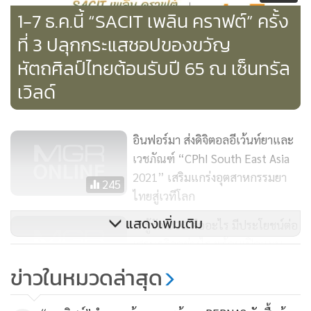
1-7 ธ.ค.นี้ “SACIT เพลิน คราฟต์” ครั้ง
ที่ 3 ปลุกกระแสชอปของขวัญ
หัตถศิลป์ไทยต้อนรับปี 65 ณ เซ็นทรัล
เวิลด์
อินฟอร์มา ส่งดิจิตอลอีเว้นท์ยาและ
เวชภัณฑ์ “CPhI South East Asia
2021” เสริมแกร่งอุตสาหกรรมยา
245
สำหรับงานแถลงข่าวได้จัดแสดงไฮไลต์เด็ดเป็นน้ำจิ้ม เช่น ภาพ
ไทยสู่เวทีโลก
วาดสีน้ำมันสุดพิเศษ “พระราชพิธีฉลองสิริราชสมบัติ ครบ 60 ปี
แสดงเพิ่มเติม
มารู้จัก BCG คืออะไร มีประโยชน์ต่อ
ในปี พ.ศ. 2549” จากปลายพู่กันของอาจารย์สมาน คลังจัตุรัส ซึ่ง
เศรษฐกิจอย่างไร พร้อมเปิดแผน
ยังไม่เคยจัดแสดงที่ไหนมาก่อน, แหวนนพเก้าลายผ้าซิ่น และ
ทำงาน“พาณิชย์”ปี 65
76,730
ข่าวในหมวดล่าสุด
แหวนลายผ้าซิ่นครามสกล จากแบรนด์ PORANA (โพรานา),
กำไล เข็มกลัด ดีไซน์เก๋ด้วยเทคนิคโมกุเม, กาเน่สำหรับทำดาบ
ไอคอนสยามทุ่มงบกว่า 15 ล้านบาท