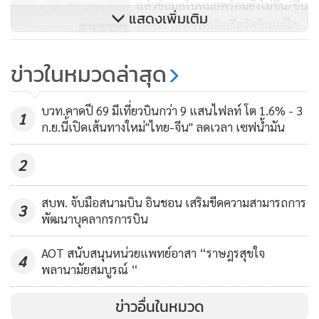
แล้วข้อมูลในหมอพร้อมยังไม่ขึ้น/ขึ้น
แสดงเพิ่มเติม
ไม่ตรง ให้แจ้งหน่วยฉีดวัคซีนแก้ไข
2,514
รถไฟสายสีแดงผู้โดยสาร
ข่าวในหมวดล่าสุด
ทะลุ 1 หมื่นคน-รฟท.เร่งถก “หยุด
เดินรถเข้าหัวลำโพง”
5,693
บวท.คาดปี 69 มีเที่ยวบินกว่า 9 แสนไฟลท์ โต 1.6% - 3
1
ก.ย.นี้เปิดเส้นทางใหม่"ไทย-จีน" ลดเวลา เซฟน้ำมัน
2
สบพ. จับมือสนามบิน อินชอน เสริมขีดความสามารถการ
3
พัฒนาบุคลากรการบิน
AOT สนับสนุนหน่วยแพทย์อาสา “ราษฎรสุขใจ
4
พลานามัยสมบูรณ์ “
ข่าวอื่นในหมวด