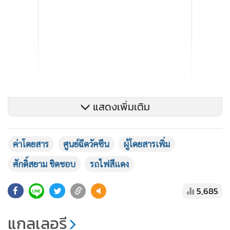
แสดงเพิ่มเติม
ค่าโดยสาร
ศูนย์ฉีดวัคซีน
ผู้โดยสารเพิ่ม
สำหรับจำนวนผู้โดยสารมาใช้บริการในวันที่ 29 พ.ย. 2564 รวม
ศักดิ์สยาม ชิดชอบ
รถไฟสีแดง
ทั้ง 2 สายมีจำนวน 11,401 คน มีผู้โดยสารมาใช้บริการมากสุดที่
สถานีกลางบางซื่อ จำนวน 4,231 คน
5,685
นายศักดิ์สยามกล่าวว่า ปัจจุบัน รฟท.ได้มีการจัดสรรพื้นที่ภายใน
แกลเลอรี
สถานีกลางบางซื่อประมาณ 14,294 ตารางเมตรสำหรับให้