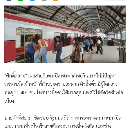
•
Good health & Well-being
•
Green Innovation & SD
•
Management & HR
•
MGR Live
•
Infographic
•
การเมือง
•
ท่องเที่ยว
•
กีฬา
•
ต่างประเทศ
"ศักดิ์สยาม" เผยสายสีแดงเปิดเชิงพาณิชย์วันแรกไม่มีปัญหา
•
Special Scoop
รฟฟท.จัดเจ้าหน้าที่อำนวยความสะดวก คิวซื้อตั๋ว มีผู้โดยสาร
•
เศรษฐกิจ-ธุรกิจ
ทะลุ 11,401 คน โดยบางซื่อคนใช้มากสุด และยังใช้ฉีดวัคซีนต่อ
•
จีน
เนื่อง
•
ชุมชน-คุณภาพชีวิต
•
อาชญากรรม
นายศักดิ์สยาม ชิดชอบ รัฐมนตรีว่าการกระทรวงคมนาคม เปิด
•
Motoring
เผยว่า จากที่รถไฟฟ้าสายสีแดงช่วงบางซื่อ-รังสิต และช่วง