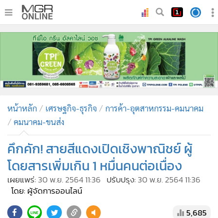
•
หน้าหลัก
•
ทันเหตุการณ์
•
ภาคใต้
•
ภูมิภาค
•
Online Section
หน้าหลัก
เศรษฐกิจ-ธุรกิจ
การค้า-อุตสาหกรรม-คมนาคม
•
บันเทิง
คมนาคม-ขนส่ง
•
ผู้จัดการรายวัน
•
คอลัมนิสต์
คึกคัก! สายสีแดงเปิดเชิงพาณิชย์ ผู้
•
ละคร
โดยสารเพิ่มเกิน 1 หมื่นคนต่อเนื่อง
•
CbizReview
เผยแพร่:
30 พ.ย. 2564 11:36
ปรับปรุง:
30 พ.ย. 2564 11:36
•
Cyber BIZ
โดย: ผู้จัดการออนไลน์
•
ผู้จัดกวน
5,685