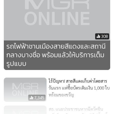
308
รถไฟฟ้าชานเมืองสายสีแดงและสถานี
นายศักดิ์สยาม ชิดชอบ รัฐมนตรีว่าการกระทรวงคมนาคม
กลางบางซื่อ พร้อมแล้วให้บริการเต็ม
รูปแบบ
ไร้ปัญหา! สายสีแดงเก็บค่าโดยสาร
วันแรก แห่ซื้อบัตรเติมเงิน 1,000 ใบ
พร้อมของขวัญ
7,345
สธ. แนะประชาชนหากฉีดวัคซีน