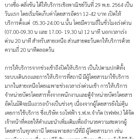
บางซื่อ-ตลิ่งชัน ได้ให้บริการเชิงพาณิชย์วันที่ 29 พ.ย. 2564 เป็น
•
เกม
วันแรก โดยเริ่มจัดเก็บค่าโดยสารอัตรา 12-42 บาท เปิดให้
•
วิทยาศาสตร์
บริการตั้งแต่ 05.30-24.00 น.นั้น โดยมีความถี่ในชั่วโมงเร่งด่วน
•
SMEs
(07.00-09.30 น และ 17.00- 19.30 น) 12 นาที นอกเวลาเร่ง
•
หุ้น
ด่วน 20 นาที สำหรับสายเหนือ ส่วนสายตะวันตกให้บริการด้วย
•
อินโดจีน
ความถี่ 20 นาทีตลอดวัน
•
กองทุนรวม
•
Celeb Online
การให้บริการจากช่วงเช้าถึงปิดให้บริการ เป็นไปตามปกติทั้ง
•
Factcheck
ระบบเดินรถและการให้บริการที่สถานี มีผู้โดยสารมาใช้บริการ
•
ญี่ปุ่น
มากในสายเหนือโดยเฉพาะช่วงเวลาเร่งด่วนเช้า การให้บริการ
•
News1
จำหน่ายบัตรโดยสารทั้งจากพนักงานและตู้จำหน่ายบัตรโดยสาร
•
Gotomanager
อัตโนมัติจะมีแถวรอบ้างเป็นช่วงๆ เนื่องจากผู้โดยสารยังไม่คุ้น
เคยการใช้บริการ ซึ่งบริษัท รถไฟฟ้า ร.ฟ.ท.จำกัด (รฟฟท.) ได้จัด
เจ้าหน้าที่คอยให้คำแนะนำเพิ่มเติมเพื่ออำนวยความสะดวกผู้
โดยสารในทุกสถานี โดยเฉพาะสถานีที่มี ผู้โดยสารมาก เช่น