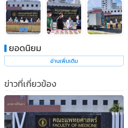
ยอดนิยม
อ่านเพิ่มเติม
นับตั้งแต่เกิดวิกฤตโควิด-19 ตั้งแต่ปี 2563 บริษัทฯ ดำเนิน
ข่าวที่เกี่ยวข้อง
โครงการ
"CPF ส่งอาหารจากใจ ร่วมต้านภัยโควิด-19"
มาอย่าง
ต่อเนื่อง ตามนโยบายของประธานอาวุโส ธนินท์ เจียรวนนท์ ภาย
ใต้โครงการ
"ซีพีร้อยเรียงใจ สู้ภัยโควิด-19"
จากวันแรก... ถึงวันนี้
ซีพีเอฟได้มอบอาหารพร้อมรับประทานหลายล้านแพก รวมถึง
น้ำดื่มและเครื่องดื่มเพื่อสุขภาพหลายล้านขวด ตลอดจนวัตถุดิบ
อาหารสดและเครื่องปรุงรสให้แก่โรงพยาบาลหลัก โรงพยาบาล