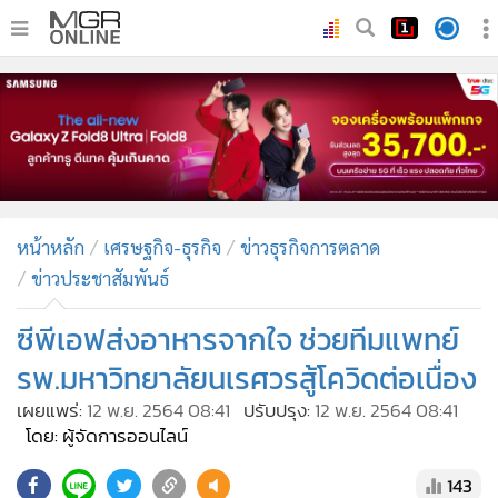
•
หน้าหลัก
•
ทันเหตุการณ์
•
ภาคใต้
•
ภูมิภาค
•
Online Section
หน้าหลัก
เศรษฐกิจ-ธุรกิจ
ข่าวธุรกิจการตลาด
•
บันเทิง
ข่าวประชาสัมพันธ์
•
ผู้จัดการรายวัน
•
คอลัมนิสต์
ซีพีเอฟส่งอาหารจากใจ ช่วยทีมแพทย์
•
ละคร
รพ.มหาวิทยาลัยนเรศวรสู้โควิดต่อเนื่อง
•
CbizReview
เผยแพร่:
12 พ.ย. 2564 08:41
ปรับปรุง:
12 พ.ย. 2564 08:41
•
Cyber BIZ
โดย: ผู้จัดการออนไลน์
•
ผู้จัดกวน
143