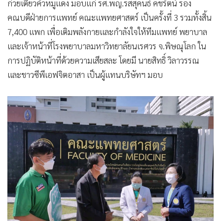
ก๋วยเตี๋ยวคั่วหมูแดง มอบแก่ รศ.พญ.รสสุคนธ์ คชรัตน์ รอง
คณบดีฝ่ายการแพทย์ คณะแพทยศาสตร์ เป็นครั้งที่ 3 รวมทั้งสิ้น
7,400 แพก เพื่อเติมพลังกายและกำลังใจให้ทีมแพทย์ พยาบาล
และเจ้าหน้าที่โรงพยาบาลมหาวิทยาลัยนเรศวร จ.พิษณุโลก ใน
การปฏิบัติหน้าที่ด้วยความเสียสละ โดยมี นายสิทธิ์ วิลาวรรณ
และชาวซีพีเอฟจิตอาสา เป็นผู้แทนบริษัทฯ มอบ