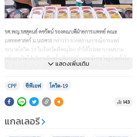
รศ.พญ.รสสุคนธ์ คชรัตน์ รองคณบดีฝ่ายการแพทย์ คณะ
แพทยศาสตร์ ม.นเรศวร
กล่าวว่า จากสถานการณ์การแพร่
ระบาดโควิด-19 ในจังหวัดพิษณุโลก ทำให้โรงพยาบาลสนาม
กลับมาเปิดให้บริการอีกครั้งเพื่อรองรับและเฝ้าระวังผู้ป่วยทั้งใน
แสดงเพิ่มเติม
พื้นที่และจังหวัดใกล้เคียง ขอขอบคุณซีพีเอฟที่สนับสนุนอาหาร
คุณภาพพร้อมรับประทาน อร่อยและสะดวก อย่างต่อเนื่อง เพื่อ
เป็นกำลังใจในการปฏิบัติงานของเจ้าหน้าที่ด่านหน้า และได้ดูแล
CPF
ซีพีเอฟ
โควิด-19
ผู้ป่วยอย่างเต็มที่
143
แกลเลอรี