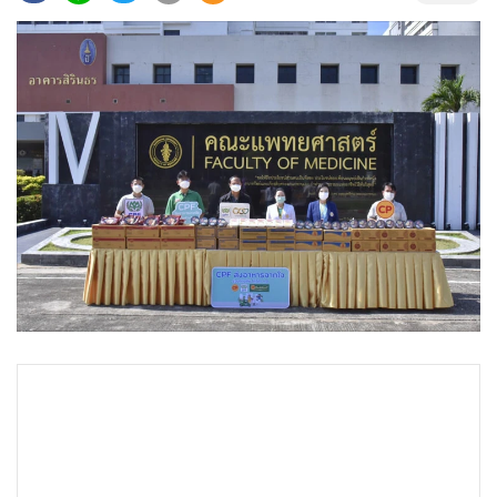
•
Good health & Well-being
•
Green Innovation & SD
•
Management & HR
•
MGR Live
•
Infographic
•
การเมือง
•
ท่องเที่ยว
•
กีฬา
•
ต่างประเทศ
•
Special Scoop
•
เศรษฐกิจ-ธุรกิจ
•
จีน
•
ชุมชน-คุณภาพชีวิต
•
อาชญากรรม
•
Motoring