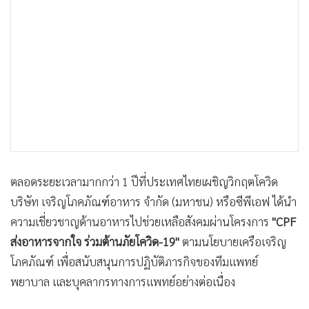
•
เกม
•
วิทยาศาสตร์
•
SMEs
•
หุ้น
•
อินโดจีน
•
กองทุนรวม
•
Celeb Online
•
Factcheck
ตลอดระยะเวลามากกว่า 1 ปีที่ประเทศไทยเผชิญวิกฤตโควิด
•
ญี่ปุ่น
บริษัท เจริญโภคภัณฑ์อาหาร จำกัด (มหาชน) หรือซีพีเอฟ ได้นำ
•
News1
ความเชี่ยวชาญด้านอาหารไปช่วยเหลือสังคมผ่านโครงการ
"CPF
•
Gotomanager
ส่งอาหารจากใจ ร่วมต้านภัยโควิด-19"
ตามนโยบายเครือเจริญ
โภคภัณฑ์ เพื่อสนับสนุนการปฏิบัติภารกิจของทีมแพทย์
พยาบาล และบุคลากรทางการแพทย์อย่างต่อเนื่อง