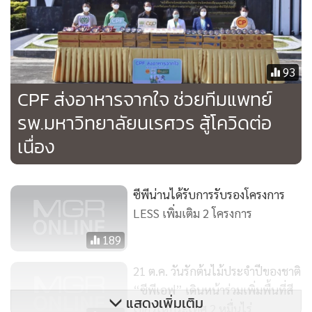
สนาม ศูนย์ฉีดวัคซีน จุดตรวจโควิด ศูนย์พักคอย และหน่วยงาน
ต่างๆ มากกว่า 500 แห่งทั่วประเทศ เพื่อให้คนไทยได้เข้าถึง
อาหารคุณภาพปลอดภัยอย่างเพียงพอ สะท้อนความมุ่งมั่นของบ
ริษัทฯ ร่วมเคียงข้างคนไทย เป็นทีมประเทศไทย ก้าวผ่านวิกฤตโค
93
วิด-19 ไปด้วยกัน
CPF ส่งอาหารจากใจ ช่วยทีมแพทย์
รพ.มหาวิทยาลัยนเรศวร สู้โควิดต่อ
เนื่อง
ซีพีน่านได้รับการรับรองโครงการ
LESS เพิ่มเติม 2 โครงการ
189
21 ต.ค. วันรักต้นไม้ประจำปีของชาติ
“ซีพีเอฟ” เดินหน้าร่วมเพิ่มพื้นที่สี
แสดงเพิ่มเติม
เขียวให้ประเทศ 2 หมื่นไร่