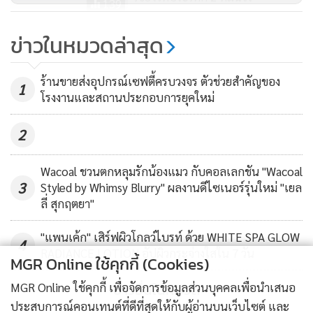
139
จิตอาสาซีพี-ซีพีเอฟระดมกำลังส่ง
ข่าวในหมวดล่าสุด
มอบความห่วงใย เคียงข้างชาวสระบุรี
สู้ภัยน้ำท่วมต่อเนื่อง
108
ร้านขายส่งอุปกรณ์เซฟตี้ครบวงจร ตัวช่วยสำคัญของ
1
โรงงานและสถานประกอบการยุคใหม่
2
Wacoal ชวนตกหลุมรักน้องแมว กับคอลเลกชัน "Wacoal
3
Styled by Whimsy Blurry" ผลงานดีไซเนอร์รุ่นใหม่ "เยล
ลี่ สุกฤตยา"
"แพนเค้ก" เสิร์ฟผิวโกลว์ไบรท์ ด้วย WHITE SPA GLOW
4
RADIANCE LOTION อัปผิวกระจ่างใสใน 7 วัน
MGR Online ใช้คุกกี้ (Cookies)
ข่าวอื่นในหมวด
MGR Online ใช้คุกกี้ เพื่อจัดการข้อมูลส่วนบุคคลเพื่อนำเสนอ
ประสบการณ์คอนเทนต์ที่ดีที่สุดให้กับผู้อ่านบนเว็บไซต์ และ