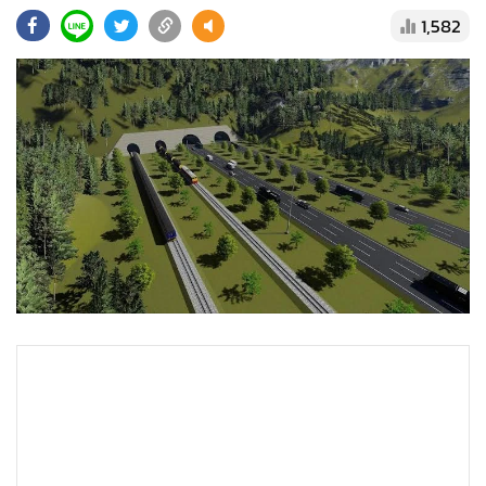
•
Good health & Well-being
1,582
•
Green Innovation & SD
•
Management & HR
•
MGR Live
•
Infographic
•
การเมือง
•
ท่องเที่ยว
•
กีฬา
•
ต่างประเทศ
•
Special Scoop
•
เศรษฐกิจ-ธุรกิจ
•
จีน
•
ชุมชน-คุณภาพชีวิต
•
อาชญากรรม
•
Motoring