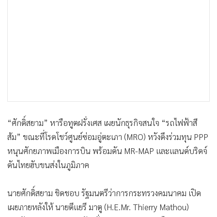
•
เกม
•
วิทยาศาสตร์
•
SMEs
•
หุ้น
•
อินโดจีน
•
กองทุนรวม
•
Celeb Online
•
Factcheck
“ศักดิ์สยาม” หารือทูตฝรั่งเศส เผยนักธุรกิจสนใจ “รถไฟฟ้าสี
•
ญี่ปุ่น
ส้ม” ขณะที่โรดโชว์ศูนย์ซ่อมอู่ตะเภา (MRO) หวังดึงร่วมทุน PPP
•
News1
หนุนศักยภาพเมืองการบิน พร้อมดัน MR-MAP และแลนด์บริดจ์
•
Gotomanager
ดันไทยฮับขนส่งในภูมิภาค
นายศักดิ์สยาม ชิดชอบ รัฐมนตรีว่าการกระทรวงคมนาคม เปิด
เผยภายหลังให้ นายตีแยรี มาตู (H.E.Mr. Thierry Mathou)