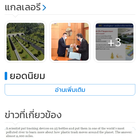
แกลเลอรี
ภายในประเทศไทยคลี่คลายลง โดยคำนึงถึงมาตรการด้าน
สาธารณสุขเป็นสำคัญ
ส่วนความร่วมมือด้านความปลอดภัยทางถนนนั้น เพื่อต่อยอด
+3
การแลกเปลี่ยนองค์ความรู้และประสบการณ์ที่มีระหว่างกันใน
ด้านการบริหารจัดการความปลอดภัยทางถนน รวมถึงด้าน
เทคโนโลยี (Artificial Intelligence : AI) เพื่อเพิ่มความปลอดภัย
บนท้องถนน กระทรวงคมนาคมได้นำเสนอผลงานการคิดค้นและ
ยอดนิยม
ขับเคลื่อนการนำยางพารามาผลิตเป็นแผ่นยางธรรมชาติครอบ
กำแพงคอนกรีต และหลักนำทางยางธรรมชาติ โดยการปรับรูป
อ่านเพิ่มเติม
แบบนำยางพารามาใช้กับอุปกรณ์ด้านความปลอดภัยทางถนน
ในประเทศไทย เพื่อสร้างความปลอดภัยทางถนนให้แก่ประชาชน
ข่าวที่เกี่ยวข้อง
ขณะที่ทางฝรั่งเศสยังได้นำเสนอโครงการ Helicopter
Emergency Medical Services (HEMS) ซึ่งเป็นบริการการ
แพทย์ฉุกเฉินด้วยเฮลิคอปเตอร์เพื่อช่วยเคลื่อนย้ายผู้ป่วยวิกฤต