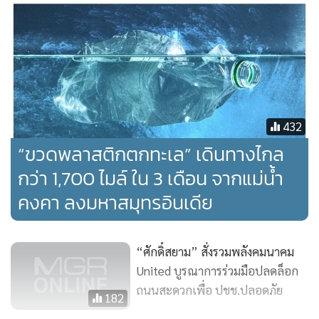
ฉุกเฉิน ซึ่งจะสามารถช่วยลดอัตราการเสียชีวิตจากโรคภัยไข้เจ็บ
และอุบัติเหตุบนท้องถนนได้ โดยมีแผนจะนำร่องในพื้นที่ EEC
นอกจากนี้ ก.คมนาคมฯ กับสำนักงานเพื่อการพัฒนาแห่ง
สาธารณรัฐฝรั่งเศส (AFD) ยังมีโครงการความร่วมมือทางวิชาการ
การพัฒนาระบบขนส่งมวลชนในเมือง และการรักษามรดกชุมชน
432
อย่างยั่งยืนในพื้นที่จังหวัดภูเก็ต (SUTRHE) Project in Phuket
“ขวดพลาสติกตกทะเล” เดินทางไกล
ในปี 2563-2564 ซึ่งครอบคลุมถึงโครงการรถไฟฟ้ารางเบา
กว่า 1,700 ไมล์ ใน 3 เดือน จากแม่น้ำ
กระเช้าไฟฟ้า และรถโดยสารสาธารณะเพื่อพัฒนาเป็นเครือข่าย
คงคา ลงมหาสมุทรอินเดีย
ขนส่งสาธารณะที่ยั่งยืนควบคู่กับการอนุรักษ์สิ่งแวดล้อมและ
มรดก โดย AFD ยินดีให้การสนับสนุนทั้งในด้านการเงิน การวิจัย
และการศึกษา เพื่อพัฒนาระบบโครงสร้างพื้นฐานของไทยอีก
“ศักดิ์สยาม” สั่งรวมพลังคมนาคม
ด้วย
United บูรณาการร่วมมือปลดล็อก
ถนนสะดวกเพื่อ ปชช.ปลอดภัย
182