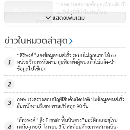
"ปลอดประสพ"ยกข้อมูลเทียบเคียงปี
54 มั่นใจปีนี้น้ำไม่ท่วมใหญ่
แสดงเพิ่มเติม
209
“ศักดิ์สยาม” เผยศูนย์วัคซีนบางซื่อ
ข่าวในหมวดล่าสุด
ฉีดเกือบ 2 ล้านโดสแล้ว คาด 28
พ.ย.เสร็จสิ้นภารกิจส่งพื้นที่คืน รฟท.
1,368
“สิริพงศ์”แจงข้อมูลขนส่งรั่ว ระบบไม่ถูกแฮก ให้ 63
1
หน่วย รีเซทรหัสผ่าน ลุยฟ้องทั้งผู้พบแล้วไม่แจ้ง-นำ
ข้อมูลไปใช้เอง
2
กทพ.เร่งตรวจสอบบัญชีสืบค้นผิดปกติ ปมข้อมูลขนส่งรั่ว
3
ยันพนักงานรีเซท พาสเวิร์ดทุก 90 วัน
"ภัทรพงศ์ " ดึง Finnair ฟื้นบินตรง”นอร์ดิกและยุโรป
4
เหนือ-กระบี่”ในรอบ 3 ปี สะท้อนศักยภาพสนามบิน-