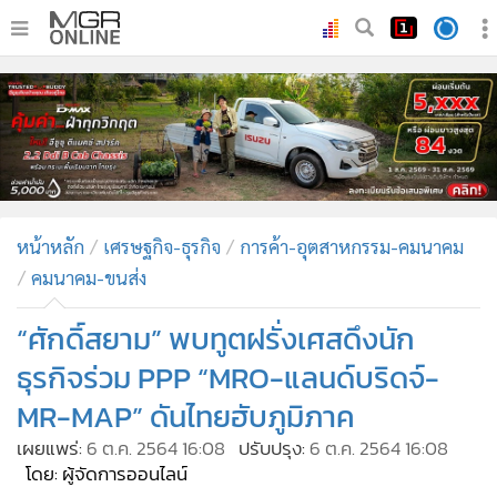
•
หน้าหลัก
•
ทันเหตุการณ์
•
ภาคใต้
•
ภูมิภาค
•
Online Section
หน้าหลัก
เศรษฐกิจ-ธุรกิจ
การค้า-อุตสาหกรรม-คมนาคม
•
บันเทิง
คมนาคม-ขนส่ง
•
ผู้จัดการรายวัน
•
คอลัมนิสต์
“ศักดิ์สยาม” พบทูตฝรั่งเศสดึงนัก
•
ละคร
ธุรกิจร่วม PPP “MRO-แลนด์บริดจ์-
•
CbizReview
MR-MAP” ดันไทยฮับภูมิภาค
•
Cyber BIZ
เผยแพร่:
6 ต.ค. 2564 16:08
ปรับปรุง:
6 ต.ค. 2564 16:08
•
ผู้จัดกวน
โดย: ผู้จัดการออนไลน์