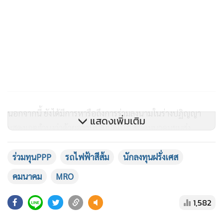
นอกจากนี้ ยังได้มีการหารือถึงการร่วมลงนามในร่างปฏิญญา
แสดงเพิ่มเติม
แสดงเจตจำนงว่าด้วยความร่วมมือในสาขาคมนาคมขนส่ง
ระหว่างรัฐมนตรีว่าการกระทรวงคมนาคมแห่งราชอาณาจักรไทย
กับรัฐมนตรีช่วยว่าการกระทรวงการเปลี่ยนผ่านทางนิเวศวิทยา
ร่วมทุนPPP
รถไฟฟ้าสีส้ม
นักลงทุนฝรั่งเศส
กำกับดูแลการคมนาคมแห่งสาธารณรัฐฝรั่งเศส เพื่อส่งเสริมความ
คมนาคม
MRO
ร่วมมือด้านคมนาคมขนส่งระหว่างกันในทุกมิติ โดยกำหนดการ
จัดพิธีการลงนามปฏิญญาดังกล่าว คาดว่าจะจัดขึ้นภายหลัง
1,582
สถานการณ์การแพร่ระบาดของโรคติดเชื้อไวรัส COVID-19