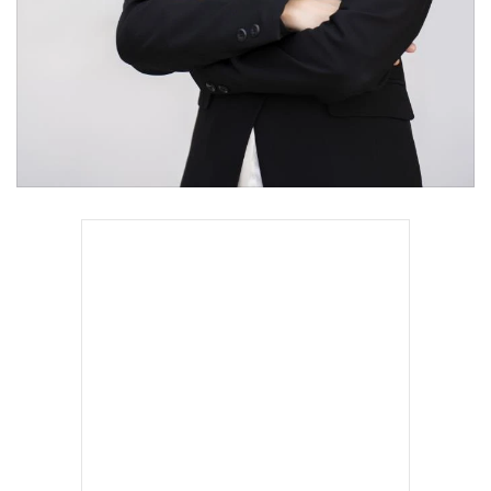
•
เกม
•
วิทยาศาสตร์
•
SMEs
•
หุ้น
•
อินโดจีน
•
กองทุนรวม
•
Celeb Online
•
Factcheck
•
ญี่ปุ่น
•
News1
•
Gotomanager