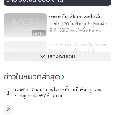
ดังนั้น สิ่งที่รัฐบาลต้องคำนึงคือ “การดูแลคนในก่อนรับคนนอก”
ด้วยการจัดสรรวัคซีนให้เพียงพอและเร่งการฉีดวัคซีนให้
นายกฯ ลั่น! เปิดประเทศให้ได้
ครอบคลุมร้อยละ 70% ของจำนวนประชากรประเทศไทยเพื่อ
ภายใน 120 วัน ย้ำภารกิจปูพรมฉีด
สร้างภูมิคุ้มกันหมู่ ลดการแพร่ระบาดและการเสียชีวิต และควรมี
วัคซีนให้ได้ตามเป้าทั่วประเทศ
ระบบการตรวจคัดกรองโรคอย่างมีประสิทธิภาพ รองรับการตรวจ
156
ได้จำนวนมาก เพื่อนำมาใช้ตรวจคัดกรองนักท่องเที่ยวต่างชาติที่
ส.อ.ท.ขานรับนโยบายเปิดประเทศ
เดินทางเข้ามาในประเทศไทย รวมถึงนโยบายการปล่อยเงินกู้
ใน120วันหนุนฟื้นศก.เร็วขึ้น
ดอกเบี้ยต่ำให้กับผู้ประกอบการธุรกิจท่องเที่ยว เพื่อนำไปฟื้นฟู
แสดงเพิ่มเติม
155
ธุรกิจให้พร้อมรับมือกับการเปิดประเทศ พร้อมทั้งจัดทำแผน
บูรณาการด้านการท่องเที่ยวด้วยการร่วมมือและผนึกกำลังจาก
“ธนกร” หนุนเปิดประเทศใน 120
ข่าวในหมวดล่าสุด
ทุกภาคส่วนเข้าด้วยกัน ทั้งภาครัฐ และภาคเอกชน รวมไปถึงกลุ่ม
วัน นายกฯ จองวัคซีน 105 ล้านโดส
ชุมชน เพื่อร่วมกันสร้างแผนแม่บทด้านการท่องเที่ยว การ
สร้างความเชื่อมั่น
179
เจาะลึก “อิออน” ถอดใจขายทิ้ง “แม็กซ์แวลู” เหตุ
กำหนดแนวทางการแก้ไข ดูแล และป้องกัน หากเกิดวิกฤตขึ้นอีก
1
ขาดทุนสะสม 657 ล้านบาท
ครั้ง
2
นางสาวณีรนุช กล่าวต่อว่า “ทางด้านผู้ประกอบการก็ต้องเตรียม