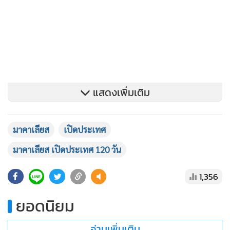
แสดงเพิ่มเติม
มาคาเลียส
เปิดประเทศ
มาคาเลียส เปิดประเทศ 120 วัน
นางสาวณีรนุช ไตรจักร์วนิช ประธานกรรมการบริหาร บริษัท มา
คาเลียส ประเทศไทย จำกัด กล่าวว่า “จากการที่รัฐบาลได้
1,356
แถลงการณ์ถึงการตั้งเป้าเอาไว้ว่าประเทศไทยจะต้องเปิด
ประเทศทั้งประเทศให้ได้ภายใน 120 วัน นับจากวันนี้ (16
ยอดนิยม
มิถุนายน) ส่วนเมืองท่องเที่ยวที่สำคัญๆ หากพร้อมได้เร็วกว่าก็
ควรทยอยเปิดให้ได้เร็วกว่านั้น นักท่องเที่ยวที่ฉีดวัคซีนครบโดส
อ่านเพิ่มเติม