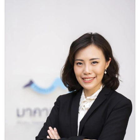
•
Good health & Well-being
•
Green Innovation & SD
•
Management & HR
•
MGR Live
•
Infographic
•
การเมือง
•
ท่องเที่ยว
•
กีฬา
•
ต่างประเทศ
•
Special Scoop
•
เศรษฐกิจ-ธุรกิจ
•
จีน
•
ชุมชน-คุณภาพชีวิต
•
อาชญากรรม
•
Motoring