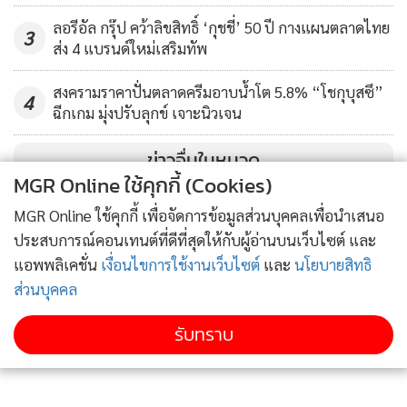
ธุรกิจให้พร้อมรับมือกับการเปลี่ยนแปลง ด้วยการสนับสนุนและ
ลอรีอัล กรุ๊ป คว้าลิขสิทธิ์ ‘กุชชี่’ 50 ปี กางแผนตลาดไทย
3
ช่วยเหลือให้บุคลากรในองค์กรเข้ารับวัคซีนอย่างครบถ้วน พร้อม
ส่ง 4 แบรนด์ใหม่เสริมทัพ
ทั้งควบคุมมาตรฐานด้านสุขอนามัยอย่างในการให้บริการอย่าง
สงครามราคาปั่นตลาดครีมอาบน้ำโต 5.8% “โชกุบุสซึ”
4
เข้มงวด ทั้งการทำความสะอาด การรักษาระยะห่าง การจัดเตรียม
ฉีกเกม มุ่งปรับลุกข์ เจาะนิวเจน
ที่นั่งแบบส่วนตัว รวมถึงการเร่งนำเทคโนโลยีเข้ามาปรับใช้ในการ
เช็คอิน การสั่งอาหาร การเรียกพนักงาน ใช้เพื่อลดการสัมผัสและ
ข่าวอื่นในหมวด
MGR Online ใช้คุกกี้ (Cookies)
เพิ่มมูลค่าให้กับบริการ เป็นต้น
MGR Online ใช้คุกกี้ เพื่อจัดการข้อมูลส่วนบุคคลเพื่อนำเสนอ
ทางด้านนักท่องเที่ยวเองก็ยังคงต้องให้ความร่วมมือรักษาสุข
ประสบการณ์คอนเทนต์ที่ดีที่สุดให้กับผู้อ่านบนเว็บไซต์ และ
อนามัยกับส่วนรวมตามกฎของแต่ละสถานที่ที่ไปท่องเที่ยว ถึง
แอพพลิเคชั่น
เงื่อนไขการใช้งานเว็บไซต์
และ
นโยบายสิทธิ
แม้ว่าจะได้รับวัคซีนป้องกันโควิด-19 ครบตามจำนวน แต่ก็ยังคง
ส่วนบุคคล
ต้องส่วนหน้ากากอนามัย พร้อมทั้งฉีดพ้นสเปร์แอลกอฮอล์หลัง
รับทราบ
สัมผัสหรือจับสิ่งของสาธารณะต่างๆ