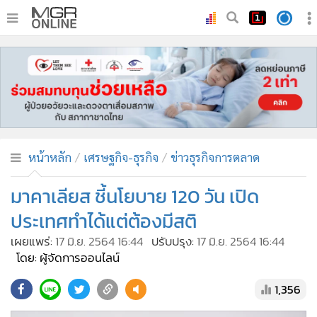
•
หน้าหลัก
•
ทันเหตุการณ์
•
ภาคใต้
•
ภูมิภาค
•
Online Section
หน้าหลัก
เศรษฐกิจ-ธุรกิจ
ข่าวธุรกิจการตลาด
•
บันเทิง
•
ผู้จัดการรายวัน
มาคาเลียส ชี้นโยบาย 120 วัน เปิด
•
คอลัมนิสต์
ประเทศทำได้แต่ต้องมีสติ
•
ละคร
เผยแพร่:
17 มิ.ย. 2564 16:44
ปรับปรุง:
17 มิ.ย. 2564 16:44
•
CbizReview
โดย: ผู้จัดการออนไลน์
•
Cyber BIZ
1,356
•
ผู้จัดกวน