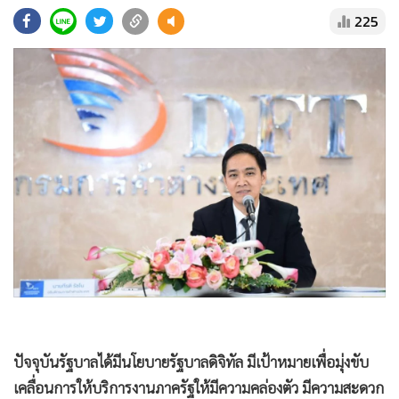
•
Good health & Well-being
225
•
Green Innovation & SD
•
Management & HR
•
MGR Live
•
Infographic
•
การเมือง
•
ท่องเที่ยว
•
กีฬา
•
ต่างประเทศ
•
Special Scoop
•
เศรษฐกิจ-ธุรกิจ
•
จีน
•
ชุมชน-คุณภาพชีวิต
•
อาชญากรรม
ปัจจุบันรัฐบาลได้มีนโยบายรัฐบาลดิจิทัล มีเป้าหมายเพื่อมุ่งขับ
•
Motoring
เคลื่อนการให้บริการงานภาครัฐให้มีความคล่องตัว มีความสะดวก