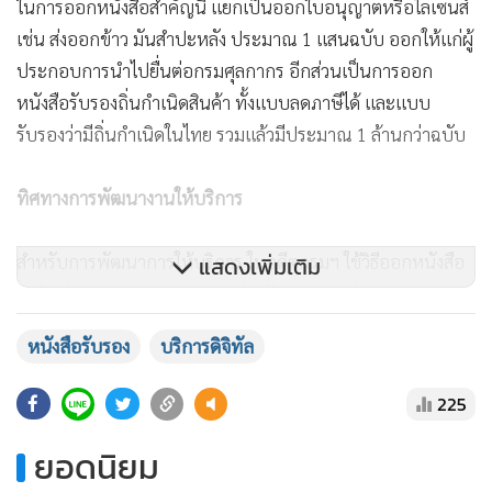
ในการออกหนังสือสำคัญนี้ แยกเป็นออกใบอนุญาตหรือไลเซนส์
เช่น ส่งออกข้าว มันสำปะหลัง ประมาณ 1 แสนฉบับ ออกให้แก่ผู้
ประกอบการนำไปยื่นต่อกรมศุลกากร อีกส่วนเป็นการออก
หนังสือรับรองถิ่นกำเนิดสินค้า ทั้งแบบลดภาษีได้ และแบบ
รับรองว่ามีถิ่นกำเนิดในไทย รวมแล้วมีประมาณ 1 ล้านกว่าฉบับ
ทิศทางการพัฒนางานให้บริการ
สำหรับการพัฒนาการให้บริการ ในอดีตกรมฯ ใช้วิธีออกหนังสือ
แสดงเพิ่มเติม
สำคัญด้วยระบบ Manual เจ้าหน้าที่รับเอกสาร ผู้ประกอบการ
เดินทางมายื่นเอกสารที่กรมฯ รอผลการพิจารณา และเมื่อ
หนังสือรับรอง
บริการดิจิทัล
พิจารณาเสร็จแล้วก็ต้องรอเจ้าหน้าที่เซ็นสด มีทั้งหมด 5 ขั้นตอน
ใช้เวลา 3 วัน ต่อมาได้พัฒนานำระบบ EDI มาใช้ เริ่มเมื่อปี
225
2546-47 พัฒนามาเรื่อยจนใช้เต็มรูปแบบในปี 2554 เป็นระบบ
ยื่นคำขอทางอิเล็กทรอนิกส์ แต่ทุกอย่างเหมือนเดิม ต้องเอา
ยอดนิยม
เอกสารมาที่กรมฯ รอเจ้าหน้าที่พิจารณาและเซ็นสด ตอนนี้เหลือ