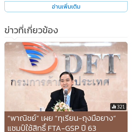
อ่านเพิ่มเติม
4 ขั้นตอน เวลาลดลงมาเหลือ 30 นาที/ฉบับ
ต่อมากรมฯ ยังไม่หยุดพัฒนา เพราะแนวโน้มการใช้เทคโนโลยี ใช้
ข่าวที่เกี่ยวข้อง
ไอที กำลังมา กรมฯ ก็พัฒนาไปเป็นรูปแบบ Digital Signature
หรือระบบ DS ดีกว่าระบบ EDI เพราะสามารถยื่นคำขอผ่านทาง
อิเล็กทรอนิกส์ แนบเอกสารมาเลย เจ้าหน้าที่ดึงคำขอมาตรวจ
เมื่อตรวจแล้ว อนุมัติ อนุญาต และเซ็นแบบสด โดยเหลือ 3 ขั้น
ตอน เวลาลดมาเหลือ 15 นาที/ฉบับ จากนั้นพัฒนาไปอีกสเต็ป
นำระบบ Electronic Signature and Seal (ESS) มาใช้ ให้ยื่น
คำขอและแนบเอกสารทางอิเล็กทรอนิกส์ และให้ผู้ประกอบการ
ลงนามอิเล็กทรอนิกส์ เจ้าหน้าที่ก็ลงนามแบบอิเล็กทรอนิกส์
ทำให้ลดเหลือ 2 ขั้นตอน ใช้เวลาเหลือ 10 นาที/ฉบับ จะเห็นว่า
321
พัฒนาจนเป็นระบบที่สุดยอด และรวดเร็วมาก
“พาณิชย์” เผย “ทุเรียน-ถุงมือยาง”
แชมป์ใช้สิทธิ์ FTA-GSP ปี 63
“ถึงจุดนี้ ผู้ประกอบการที่จะมาใช้บริการขอหนังสือสำคัญ ทั้ง