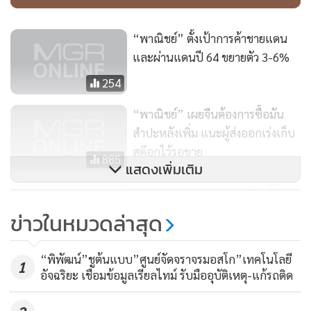
การส่งออกนำเข้า หรือการใช้สิทธิ์ภายใต้ FTA สามารถที่จะมา
เรียนรู้ระบบกับกรมฯ ได้ เรามีอบรมให้ สอนตั้งแต่วิธีการใช้ การ
“พาณิชย์” ตั้งเป้าการค้าชายแดน
ส่งเอกสาร รูปแบบตราประทับของบริษัท ลายเซ็นผู้มีอำนาจต้อง
และผ่านแดนปี 64 ขยายตัว 3-6%
แบบไหน การเซ็นแบบอิเล็กทรอนิกส์ต้องทำอย่างไร มีสอน
254
หมด”
“พาณิชย์” เผยจีนต้องการซื้อมัน
สำปะหลังเพิ่ม แนะผู้ส่งออกเร่งเก็บ
สต๊อกไว้รอขาย
885
แสดงเพิ่มเติม
กรมเจรจาฯ เผยกองทุน FTA คืบ วาง
หลักเกณฑ์เยียวยา เร่งหาเงินทุน
ข่าวในหมวดล่าสุด
ประเดิม
315
“พิพัฒน์”ชูต้นแบบ”ศูนย์จัดจราจรมอสโก”เทคโนโลยี
1
อัจฉริยะ เชื่อมข้อมูลเรียลไทม์ รับมืออุบัติเหตุ-แก้รถติด