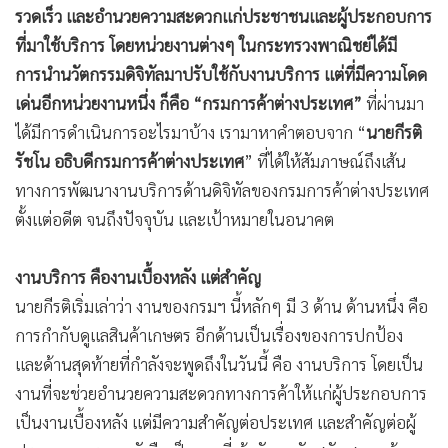
รวดเร็ว และอำนวยความสะดวกแก่ประชาชนและผู้ประกอบการ
•
เกม
ที่มาใช้บริการ โดยหน่วยงานต่างๆ ในกระทรวงพาณิชย์ได้มี
•
วิทยาศาสตร์
การนำนวัตกรรมดิจิทัลมาปรับใช้กับงานบริการ แต่ที่มีความโดด
•
SMEs
เด่นอีกหน่วยงานหนึ่ง ก็คือ “กรมการค้าต่างประเทศ”
ที่ผ่านมา
•
หุ้น
ได้มีการดำเนินการอะไรมาบ้าง เรามาหาคำตอบจาก “
นายกีรติ
•
อินโดจีน
รัชโน อธิบดีกรมการค้าต่างประเทศ
” ที่ได้ให้สัมภาษณ์ถึงเส้น
•
กองทุนรวม
ทางการพัฒนางานบริการด้านดิจิทัลของกรมการค้าต่างประเทศ
•
Celeb Online
ตั้งแต่อดีต จนถึงปัจจุบัน และเป้าหมายในอนาคต
•
Factcheck
•
ญี่ปุ่น
งานบริการ คืองานเบื้องหลัง แต่สำคัญ
•
News1
นายกีรติเริ่มเล่าว่า งานของกรมฯ นี้หลักๆ มี 3 ด้าน ด้านหนึ่ง คือ
•
Gotomanager
การกำกับดูแลสินค้าเกษตร อีกด้านเป็นเรื่องของการปกป้อง
และด้านสุดท้ายที่กำลังจะพูดถึงในวันนี้ คือ งานบริการ โดยเป็น
งานที่จะช่วยอำนวยความสะดวกทางการค้าให้แก่ผู้ประกอบการ
เป็นงานเบื้องหลัง แต่มีความสำคัญต่อประเทศ และสำคัญต่อผู้