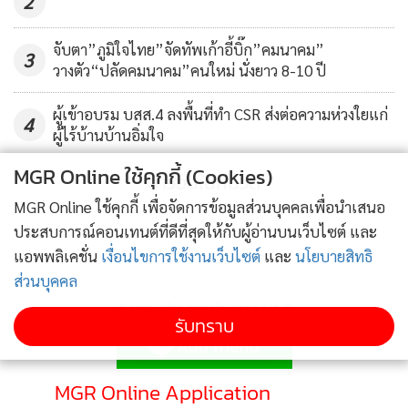
2
จับตา”ภูมิใจไทย”จัดทัพเก้าอี้บิ๊ก”คมนาคม”
3
เชื่อมโยงข้อมูลส่งตรงถึงกรมศุลกากร
วางตัว“ปลัดคมนาคม”คนใหม่ นั่งยาว 8-10 ปี
ผู้เข้าอบรม บสส.4 ลงพื้นที่ทำ CSR ส่งต่อความห่วงใยแก่
นายกีรติกล่าวว่า หลังจากดำเนินการพัฒนามาจนได้ระบบที่
4
ผู้ไร้บ้านบ้านอิ่มใจ
ดีแล้ว ได้มีการเดินหน้าต่อด้วยการผลักดันให้เกิดการไม่ใช้
กระดาษ หรือ Paperless โดยหลังจากมีการยื่นขอหนังสือสำคัญ
MGR Online ใช้คุกกี้ (Cookies)
ข่าวอื่นในหมวด
เข้ามาแล้ว กรมฯ ได้ทำการเชื่อมโยงข้อมูลต่อไปยังกรมศุลกากร
MGR Online ใช้คุกกี้ เพื่อจัดการข้อมูลส่วนบุคคลเพื่อนำเสนอ
ผ่านระบบ National Single Window - NSW จะทำให้ข้อมูล
ประสบการณ์คอนเทนต์ที่ดีที่สุดให้กับผู้อ่านบนเว็บไซต์ และ
หนังสืออนุญาตส่งออกนำเข้าเชื่อมไปยังกรมศุลกากรเลย ไม่ต้อง
แอพพลิเคชั่น
เงื่อนไขการใช้งานเว็บไซต์
และ
นโยบายสิทธิ
มารับเอกสารที่กรมฯ อีก เอกสารไปโชว์ที่กรมศุลกากรเลย เวลา
ส่วนบุคคล
ส่งออกนำเข้าก็สะดวกขึ้น หรือหนังสือรับรองถิ่นกำเนิดสินค้า ที่ผู้
ติดตามข่าวสารผ่านทาง LINE
รับทราบ
ประกอบการใช้ลดภาษี อย่างในอาเซียนมี Form D ได้มีการเชื่อม
โยงข้อมูลกันครบทุกประเทศแล้ว ถ้าผู้ประกอบการมายื่นขอ
หนังสือรับรองถิ่นกำเนิดสินค้าผ่านระบบ ESS หนังสือก็จะวิ่งจา
MGR Online Application