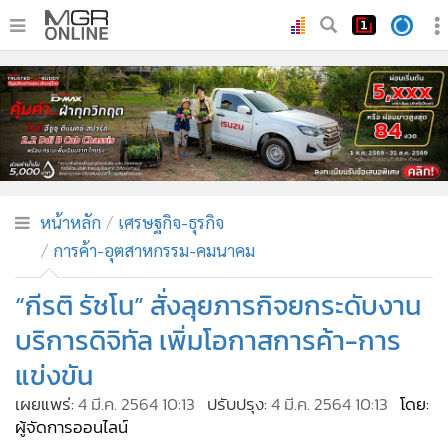
•
หน้าหลัก
•
ทันเหตุการณ์
•
ภาคใต้
•
ภูมิภาค
•
Online Section
หน้าหลัก
เศรษฐกิจ-ธุรกิจ
•
บันเทิง
การค้า-อุตสาหกรรม-คมนาคม
•
ผู้จัดการรายวัน
•
คอลัมนิสต์
“กีรติ รัชโน” สั่งลุยภารกิจยกระดับงาน
•
ละคร
บริการดิจิทัล เพิ่มโอกาสการค้า-การ
•
CbizReview
แข่งขัน
•
Cyber BIZ
เผยแพร่:
4 มี.ค. 2564 10:13
ปรับปรุง:
4 มี.ค. 2564 10:13
โดย:
•
ผู้จัดกวน
ผู้จัดการออนไลน์