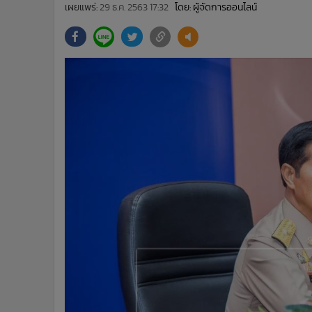
•
Management & HR
เผยแพร่:
29 ธ.ค. 2563 17:32
โดย: ผู้จัดการออนไลน์
•
MGR Live
•
Infographic
•
การเมือง
•
ท่องเที่ยว
•
กีฬา
•
ต่างประเทศ
•
Special Scoop
•
เศรษฐกิจ-ธุรกิจ
•
จีน
•
ชุมชน-คุณภาพชีวิต
•
อาชญากรรม
•
Motoring
•
เกม
•
วิทยาศาสตร์
•
SMEs
•
หุ้น