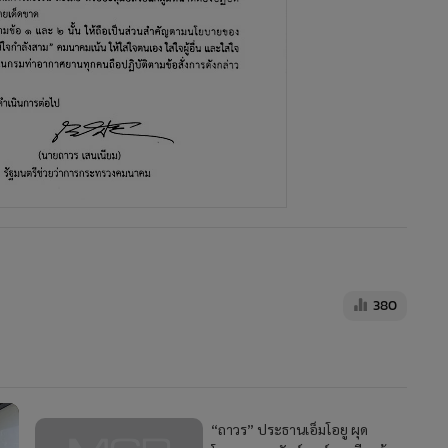
380
“ถาวร” ประธานเอ็มโอยู ผุด