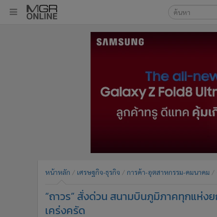
เลือกเครื่องมือท
•
หน้าหลัก
ค้นหา
•
ทันเหตุการณ์
Google
•
ภาคใต้
•
ภูมิภาค
MGR Onl
•
Online Section
ค้นหาขั
•
บันเทิง
•
ผู้จัดการรายวัน
•
คอลัมนิสต์
•
ละคร
•
CbizReview
•
Cyber BIZ
หน้าหลัก
เศรษฐกิจ-ธุรกิจ
การค้า-อุตสาหกรรม-คมนาคม
•
ผู้จัดกวน
“ถาวร” สั่งด่วน สนามบินภูมิภาคทุกแห่ง
•
Good health & Well-being
•
Green Innovation & SD
เคร่งครัด