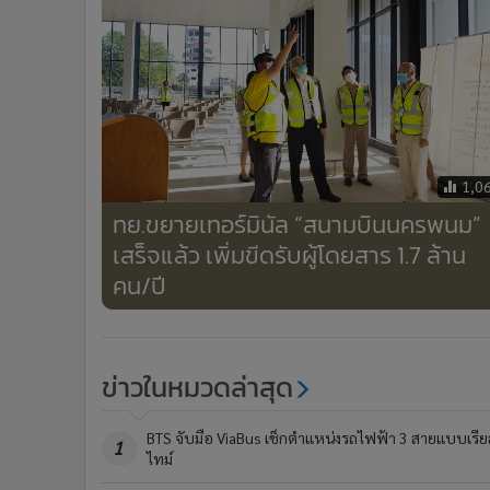
1,0
ทย.ขยายเทอร์มินัล “สนามบินนครพนม”
เสร็จแล้ว เพิ่มขีดรับผู้โดยสาร 1.7 ล้าน
คน/ปี
ข่าวในหมวดล่าสุด
BTS จับมือ ViaBus เช็กตำแหน่งรถไฟฟ้า 3 สายแบบเรีย
1
ไทม์