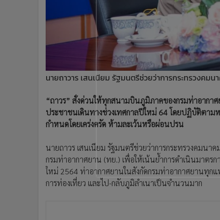
•
อินโดจีน
•
กองทุนรวม
•
Celeb Online
•
Factcheck
•
ญี่ปุ่น
•
News1
นายถาวาร เสนเนียม รัฐมนตรีช่วยว่าการกระทรวงคมน
•
Gotomanager
“ถาวร” สั่งด่วนให้ทุกสนามบินภูมิภาคของกรมท่าอา
ประชาชนเดินทางช่วงเทศกาลปีใหม่ 64 โดยปฏิบัติตามห
กำหนดโดยเคร่งครัด ห้ามละเว้นหรือผ่อนปรน
นายถาวร เสนเนียม รัฐมนตรีช่วยว่าการกระทรวงคมนาคม เปิดเผ
กรมท่าอากาศยาน (ทย.) เพื่อให้เน้นย้ำการดำเนินมาต
ใหม่ 2564 ท่าอากาศยานในสังกัดกรมท่าอากาศยานทุกแห่
การท่องเที่ยว และไป-กลับภูมิลำเนาเป็นจำนวนมาก