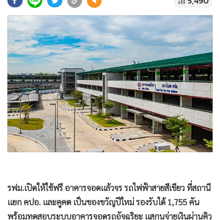
5,490
•
Good health & Well-being
•
Green Innovation & SD
•
Management & HR
•
MGR Live
•
Infographic
•
การเมือง
•
ท่องเที่ยว
•
กีฬา
•
ต่างประเทศ
•
Special Scoop
•
เศรษฐกิจ-ธุรกิจ
•
จีน
•
ชุมชน-คุณภาพชีวิต
รฟม.เปิดให้ใช้ฟรี อาคารจอดแล้วจร รถไฟฟ้าสายสีเขียว ที่สถานี
•
อาชญากรรม
แยก คปอ. และคูคต เป็นของขวัญปีใหม่ รองรับได้ 1,755 คัน
•
Motoring
พร้อมทดสอบระบบอาคารจอดรถอัจฉริยะ แสกนจ่ายเงินผ่านคิว