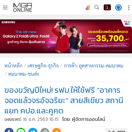
•
หน้าหลัก
•
ทันเหตุการณ์
•
ภาคใต้
•
ภูมิภาค
•
Online Section
หน้าหลัก
เศรษฐกิจ-ธุรกิจ
การค้า-อุตสาหกรรม-คมนาคม
•
บันเทิง
คมนาคม-ขนส่ง
•
ผู้จัดการรายวัน
•
คอลัมนิสต์
ของขวัญปีใหม่! รฟม.ให้ใช้ฟรี “อาคาร
•
ละคร
จอดแล้วจรอัจฉริยะ” สายสีเขียว สถานี
•
CbizReview
แยก คปอ.และคูคต
•
Cyber BIZ
เผยแพร่:
16 ธ.ค. 2563 16:15
โดย: ผู้จัดการออนไลน์
•
ผู้จัดกวน