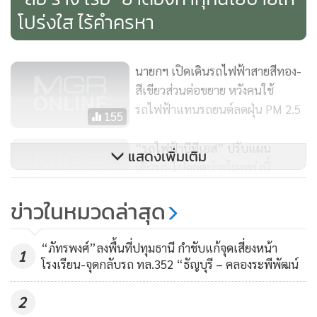
โปร่งใส ไร้คำครหา
นายกฯ เปิดเดินรถไฟฟ้าสายสีทอง-
สีเขียวส่วนต่อขยาย หวังคนใช้
รถไฟฟ้าแทนรถยนต์ลดฝุ่น PM 2.5
155
“รถไฟฟ้าบีทีเอส” ปรับแผน
แสดงเพิ่มเติม
เดินรถ-ไปคูคตบ่ายโมงพรุ่งนี้
“ตลาดยิ่งเจริญ” แจกถุงชอปปิ้ง 1
6,619
ข่าวในหมวดล่าสุด
หมื่นใบ
นายกฯ เตรียมเป็นประธานเปิด
“ภัทรพงศ์”ลงพื้นที่ปทุมธานี กำชับแก้จุดเสี่ยงหน้า
รถไฟฟ้าสายสีเขียวและสีทอง 16
1
โรงเรียน-จุดกลับรถ ทล.352 “ธัญบุรี – คลองระพีพัฒน์
ธ.ค.นี้
184
2