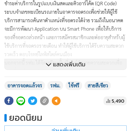
ชำระค่าบริการในรูปแบบเงินสดและคิวอาร์โค้ด (QR Code)
ระบบจำเลขทะเบียนรถภายในอาคารจอดรถเพื่อช่วยให้ผู้ใช้
บริการสามารถค้นหาตำแหน่งที่จอดรถได้ง่าย รวมถึงในอนาคต
จะมีการพัฒนา Application บน Smart Phone เพื่อให้บริการ
จองที่จอดรถล่วงหน้า และการสมัครสมาชิกและต่ออายุสำหรับผู้
ใช้บริการที่จอดรถรายเดือน ทำให้ผู้ใช้บริการได้รับความสะดวก
รวดเร็ว ตอบโจทย์ไลฟ์สไตล์คนเมือง
นอกจากนี้ รฟม.ได้จัดเตรียมพื้นที่ศูนย์อำนวยความสะดวกเพื่อ
แสดงเพิ่มเติม
การเชื่อมต่อการเดินทาง (Intermodal Transportation
Facilities : ITF) ไว้บริเวณอาคารจอดแล้วจร ทั้ง 2 แห่ง เพื่อ
อาคารจอดแล้วจร
รฟม.
ใช้ฟรี
สายสีเขียว
อำนวยความสะดวกในการเดินทางเชื่อมต่อระหว่างรถไฟฟ้ากับ
ระบบขนส่งสาธารณะอื่นๆ เช่น จุดจอดรถโดยสารประจำทาง
5,490
ขสมก. จุดจอดรถโดยสารสาธารณะ ตามนโยบายของรัฐบาลใน
การพัฒนาโครงข่ายคมนาคมขนส่งมวลชนให้เชื่อมโยงต่อเนื่อง
ยอดนิยม
กัน สามารถรองรับการเดินทางทุกรูปแบบ อันเป็นการยกระดับ
อ่านเพิ่มเติม
คุณภาพชีวิตที่ดีให้แก่ประชาชน