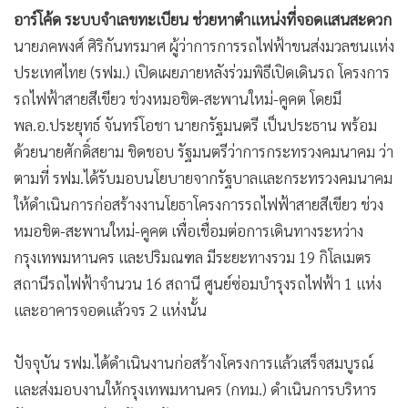
•
เกม
อาร์โค้ด ระบบจำเลขทะเบียน ช่วยหาตำแหน่งที่จอดแสนสะดวก
•
วิทยาศาสตร์
นายภคพงศ์ ศิริกันทรมาศ ผู้ว่าการการรถไฟฟ้าขนส่งมวลชนแห่ง
•
SMEs
ประเทศไทย (รฟม.) เปิดเผยภายหลังร่วมพิธีเปิดเดินรถ โครงการ
รถไฟฟ้าสายสีเขียว ช่วงหมอชิต-สะพานใหม่-คูคต โดยมี
•
หุ้น
พล.อ.ประยุทธ์ จันทร์โอชา นายกรัฐมนตรี เป็นประธาน พร้อม
•
อินโดจีน
ด้วยนายศักดิ์สยาม ชิดชอบ รัฐมนตรีว่าการกระทรวงคมนาคม ว่า
•
กองทุนรวม
ตามที่ รฟม.ได้รับมอบนโยบายจากรัฐบาลและกระทรวงคมนาคม
•
Celeb Online
ให้ดำเนินการก่อสร้างงานโยธาโครงการรถไฟฟ้าสายสีเขียว ช่วง
•
Factcheck
หมอชิต-สะพานใหม่-คูคต เพื่อเชื่อมต่อการเดินทางระหว่าง
•
ญี่ปุ่น
กรุงเทพมหานคร และปริมณฑล มีระยะทางรวม 19 กิโลเมตร
•
News1
สถานีรถไฟฟ้าจำนวน 16 สถานี ศูนย์ซ่อมบำรุงรถไฟฟ้า 1 แห่ง
•
Gotomanager
และอาคารจอดแล้วจร 2 แห่งนั้น
ปัจจุบัน รฟม.ได้ดำเนินงานก่อสร้างโครงการแล้วเสร็จสมบูรณ์
และส่งมอบงานให้กรุงเทพมหานคร (กทม.) ดำเนินการบริหาร