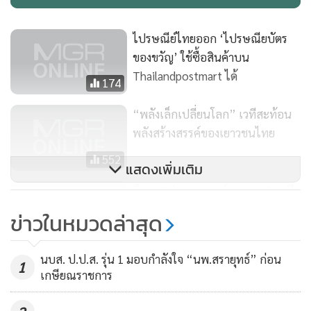
• หนุมาน - คาแรกเตอร์จากวรรณคดีไทย สะท้อนภาพความมุ่ง
ไปรษณีย์ไทยออก ‘ไปรษณียบัตร
มั่น ทุ่มเท ในผลงานภาพนี้ต้องการสื่อสารถึง ‘ความมุ่งมั่น ทุ่มเท
ของขวัญ’ ใช้ซื้อสินค้าบน
ของ คิง เพาเวอร์ ในการส่งมอบประสบการณ์ความสุข สร้างรอย
Thailandpostmart ได้
174
ยิ้มให้แก่นักท่องเที่ยวทั่วโลกมาแล้วในทุกสถานการณ์
• รถเทียมม้า - คาแรกเตอร์ที่สะท้อนถึงแรงบันดาลใจมากมาย
“พลังเล็กเปลี่ยนโลก” เวทีสะท้อน
ของนักเดินทาง ที่ทำให้เกิดความสุขและรอยยิ้ม ซึ่งในปีใหม่ที่
พลังสร้างสรรค์ของเยาวชนไทย
กำลังจะมาถึงการสร้างแรงบันดาลใจใหม่เป็นสิ่งสำคัญ
552
แสดงเพิ่มเติม
นอกเหนือจากคาแรกเตอร์จากภาพวาดจะถูกนำเสนอในรูปแบบ
ฮือฮา “ปรากฏการณ์เสาแสง” เหนือ
การตกตกแต่งที่สวยงามในพื้นที่ของคิง เพาเวอร์ ในช่วงเทศกาล
น่านฟ้าในไซบีเรีย
ข่าวในหมวดล่าสุด
ปีใหม่แล้ว ความสุข ความสนุกสนานยังได้ถูกนำเสนอให้ลูกค้า
5,571
ที่มาเยือน คิง เพาเวอร์ รางน้ำ บริเวณคราว เอเทรี่ยม ยังสามารถ
นบส. ป.ป.ส. รุ่น 1 มอบกำลังใจ “นพ.สรายุทธ์” ก่อน
สนุกสนานกับกิจกรรมผ่านจอ interactive ภายในกล่องของขวัญ
1
เกษียณราชการ
ขนาดใหญ่ ซึ่งสามารถสัมผัสกับคาแรกเตอร์ทั้ง 6 ด้วยแสงสี
เทคนิค ความสวยงาม เพื่อให้ถ่ายรูปและร่วมแชร์ความสุขกันใน