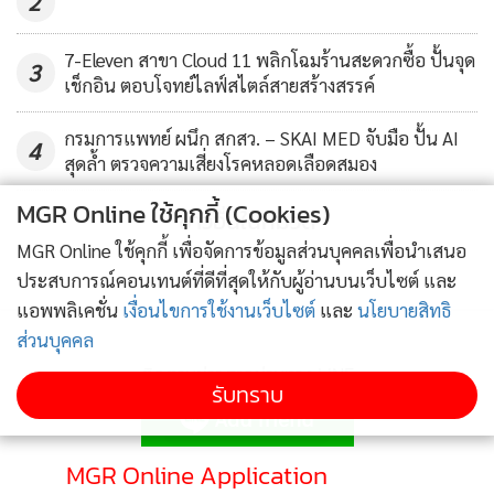
2
เทศกาลปีใหม่นี้ พร้อมกับโปรโมชันพิเศษอีกมากมายสำหรับการ
ซื้อสินค้าทั้งที่สาขารางน้ำ, มหานคร, พัทยา และภูเก็ต รวมถึงการ
7-Eleven สาขา Cloud 11 พลิกโฉมร้านสะดวกซื้อ ปั้นจุด
3
เช็กอิน ตอบโจทย์ไลฟ์สไตล์สายสร้างสรรค์
ซื้อสินค้าในช่องทางออนไลน์ www.kingpower.com และ
แอปพลิเคชัน คิง เพาเวอร์
กรมการแพทย์ ผนึก สกสว. – SKAI MED จับมือ ปั้น AI
4
สุดล้ำ ตรวจความเสี่ยงโรคหลอดเลือดสมอง
ร่วมส่งต่อ ‘ความสุข’ ด้วยภาพวาดลายเส้น เติมเต็มความหวัง
MGR Online ใช้คุกกี้ (Cookies)
ความฝัน แรงบันดาลใจใหม่ๆ กับบรรยากาศ “Let’s Smile and
ข่าวอื่นในหมวด
Live a Life Beyond Boundaries” ให้รอยยิ้มส่งความสุขไปให้
MGR Online ใช้คุกกี้ เพื่อจัดการข้อมูลส่วนบุคคลเพื่อนำเสนอ
ไกลกว่าเดิมที่ คิง เพาเวอร์ สาขารางน้ำ, มหานคร, พัทยา และ
ประสบการณ์คอนเทนต์ที่ดีที่สุดให้กับผู้อ่านบนเว็บไซต์ และ
แอพพลิเคชั่น
เงื่อนไขการใช้งานเว็บไซต์
และ
นโยบายสิทธิ
ภูเก็ต พร้อมร่วมสนุกกับการส่งต่อความสุขผ่าน King Power
ส่วนบุคคล
Social Media ด้วยการกด Follow IG ‘Kingpowerofficial’ โดย
ติดตามข่าวสารผ่านทาง LINE
สามารถเลือกรูปใบหน้าและรูปแบบคาแรกเตอร์ที่ต้องการ
รับทราบ
พร้อมกดแชร์เพื่อส่งต่อรอยยิ้มให้กับคนพิเศษในเทศกาลนี้
MGR Online Application