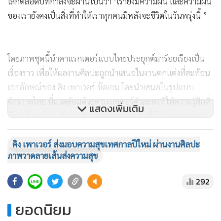
โลกตลอดปีที่กำลังจะผ่านไปนี้ว่า ‘เรายังมีความฝัน และความฝัน
ของเรายังคงเป็นสิ่งที่ทำให้เราทุกคนมีพลังจะชีวิตในวันพรุ่งนี้ ”
โดยภาพชุดนี้นำคาแรกเตอร์แบบไทยประยุกต์มาร้อยเรียงเป็น
เรื่องราว เพื่อให้ผลงานศิลปะถูกนำเสนอในงานตกแต่งที่สะท้อน
เอกลักษณ์ของ คิง เพาเวอร์ ชัดเจน โดยนำเสนอในรูปแบบ
จักรวาลไทย ที่แวดล้อมด้วยคาแรกเตอร์ตัวละครที่ให้ความรู้สึกที่
แสดงเพิ่มเติม
มีเอกลักษณ์เช่นกัน อาทิ นางเมขลาล่อแก้ว ซึ่งไม่ว่าจะเจอฝน
หรือรามสูร ที่เป็นอุปสรรค นางเมขลายังคงยิ้มได้และดำเนินเรื่อง
ราวของตนเองได้อย่างสวยงาม หรือสายรุ้ง ดวงอาทิตย์ ดวงจันทร์
คิง เพาเวอร์ ส่งมอบความสุขเทศกาลปีใหม่ ผ่านงานศิลปะ
ภาพวาดลายเส้นส่งความสุข
คาแรกเตอร์ที่สะท้อนความหวังที่สวยงาม รวมถึงช้าง หรือลิง ที่
ทำให้นึกความสนุกสนานได้ เป็นต้น”
292
สำหรับคาแรกเตอร์ไทยประยุกต์และองค์ประกอบสำคัญ ที่ใช้ใน
ยอดนิยม
ภาพวาดชุด ‘Let’s Smile and Live a Life Beyond