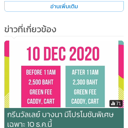
Boundaries’ ประกอบด้วยคาแรกเตอร์สำคัญ ดังนี้
อ่านเพิ่มเติม
• ช้าง, มะลิ, นางอัปสร - คาแรกเตอร์สะท้อนเอกลักษณ์ไทยที่
อ่อนน้อมในการต้อนรับ, การแสดงออกถึงความยินดี ไมตรีจิต ใน
ข่าวที่เกี่ยวข้อง
การต้อนรับนักเดินทางทั่วโลก
• กล่องของขวัญ - คาแรกเตอร์ที่นำมาสื่อสารถึง สินค้าและของที่
ระลึก สำหรับนักเดินทาง ซึ่งที่ คิง เพาเวอร์ ให้ความสำคัญในการ
คัดสรรและเข้าใจถึงความต้องการของนักเดินทาง
• จันทรา-สุริยา - คาแรกเตอร์สำคัญที่สื่อสารถึงความรอบรู้ ความ
รู้จริง ในทุกความต้องการข้อมูลสำคัญ คำแนะนำที่ดีเพื่อนักเดิน
ทางทั่วโลก
• นางเมขลา - คาแรกเตอร์ที่สะท้อนให้เห็นการมองโลกในมุม
บวก ไม่ว่าจะเจอสถานการณ์ยากลำบาก การปรับมุมมอง
71
สามารถเปลี่ยนสถานการณ์ได้ ซึ่ง คุณยูน ได้รับแรงบันดาลใจใน
กรีนวัลเลย์ บางนา มีโปรโมชันพิเศษ
การสร้างสรรค์ผลงานทุกครั้งจากเพลง If you want the rainbow
you must have the rain
เฉพาะ 10 ธ.ค.นี้