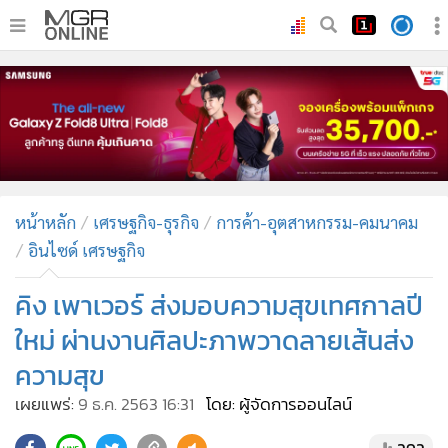
•
หน้าหลัก
•
ทันเหตุการณ์
•
ภาคใต้
•
ภูมิภาค
•
Online Section
หน้าหลัก
เศรษฐกิจ-ธุรกิจ
การค้า-อุตสาหกรรม-คมนาคม
•
บันเทิง
อินไซด์ เศรษฐกิจ
•
ผู้จัดการรายวัน
•
คอลัมนิสต์
คิง เพาเวอร์ ส่งมอบความสุขเทศกาลปี
•
ละคร
ใหม่ ผ่านงานศิลปะภาพวาดลายเส้นส่ง
•
CbizReview
ความสุข
•
Cyber BIZ
เผยแพร่:
9 ธ.ค. 2563 16:31
โดย: ผู้จัดการออนไลน์
•
ผู้จัดกวน