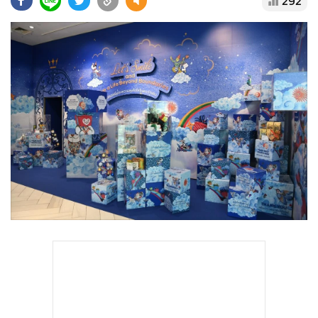
292
•
Good health & Well-being
•
Green Innovation & SD
•
Management & HR
•
MGR Live
•
Infographic
•
การเมือง
•
ท่องเที่ยว
•
กีฬา
•
ต่างประเทศ
•
Special Scoop
•
เศรษฐกิจ-ธุรกิจ
•
จีน
•
ชุมชน-คุณภาพชีวิต
•
อาชญากรรม
•
Motoring