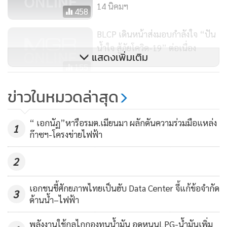
14 นิคมฯ
458
ขณะเดียวกัน ได้มีการหารือถึงการแพร่ระบาดของไวรัสโควิด-19
BLCP เดินหน้าส่งมอบกำลังใจ “ปัน
ซึ่งได้ส่งผลกระทบต่อการพัฒนาเศรษฐกิจและสังคมเป็นอย่าง
น้ำใจ สู้ภัยโควิด-19” ต่อเนื่อง
มาก โดยภายหลังการหารือฝ่ายแคนาดาได้รับทราบแนวทางของ
แสดงเพิ่มเติม
ประเทศไทยในการป้องกันการระบาดในระยะที่ 2 และการฟื้นฟู
155
เศรษฐกิจ ซึ่งได้สร้างความเชื่อมั่นให้แก่ไทย
“นิคมฯ สงขลา” พร้อมเปิดให้
ข่าวในหมวดล่าสุด
บริการเต็มรูปแบบตุลาคมนี้
761
“ เอกนัฏ”หารือรมต.เมียนมา ผลักดันความร่วมมือแหล่ง
1
ก๊าซฯ-โครงข่ายไฟฟ้า
2
เอกชนชี้ศักยภาพไทยเป็นฮับ Data Center จี้แก้ข้อจำกัด
3
ด้านน้ำ–ไฟฟ้า
พลังงานใช้กลไกกองทุนน้ำมัน อุดหนุนLPG-น้ำมันเพิ่ม