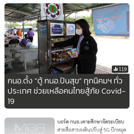
“ปัจจุบันการร่วมลงทุนแบบพีพีพีเป็นประเด็นที่น่าสนใจและ
สำคัญมาก โดยการนิคมอุตสาหกรรมแห่งประเทศไทย (กนอ.) ได้
มีการร่วมลงทุนโครงการในลักษณะพีพีพีเป็นจำนวนมาก
เนื่องจากภาครัฐไม่สามารถลงทุนได้เองทั้งหมด ขณะเดียวกัน
ภาคเอกชนยังมีประสิทธิภาพการทำงานในระดับสูงด้วย และจะ
เป็นประโยชน์หากไทยได้เรียนรู้ประสบการณ์จากแคนาดามาก
ขึ้น สำหรับในประเทศไทย กระบวนการเกี่ยวกับพีพีพีค่อนข้างมี
ความซับซ้อนเกี่ยวข้องกับหลายหน่วยงาน และใช้เวลาในการ
119
ดำเนินการยาวนาน แต่ปัจจุบันมีความพยายามในการลดขั้นตอน
กนอ.ตั้ง “ตู้ กนอ.ปันสุข” ทุกนิคมฯ ทั่ว
ของโครงการลงทุนขนาดเล็กลง โดยที่ผ่านมาโครงการอีอีซีมีการ
ประเทศ ช่วยเหลือคนไทยสู้ภัย Covid-
ประกาศเชิญชวนการร่วมลงทุนกับเอกชนหรือให้เอกชน เป็นผู้
19
ลงทุนของโครงการเมกะโปรเจกต์ต่างๆ ซึ่งพบว่าผลการประมูล
ทำให้ภาครัฐได้ประโยชน์อย่างมาก เนื่องจากผู้ที่ชนะการประมูล
ซึ่งเป็นเอกชนให้ผลประโยชน์ต่อภาครัฐเป็นอย่างมาก” นาย
บอร์ด กนอ.เคาะศึกษาจัดระเบียบ
สุริยะกล่าว
สายสื่อสารลงดินปรับสู่ 5G ปักหมุด