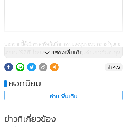
นอกจากนี้ยังมีการหารือกันถึงการร่วมลงทุนระหว่างภาครัฐและ
แสดงเพิ่มเติม
เอกชน (พีพีพี) โดยแคนาดา มีการจัดประชุมด้านการร่วมลงทุน
ระหว่างภาครัฐและเอกชนขนาดใหญ่เป็นประจำทุกปีในช่วง
472
เดือน พ.ย. โดยปีนี้ก็จะจัดในช่วงเวลาเดียวกัน แต่เนื่องจาก
สถานการณ์โควิด คาดว่าในปีนี้จะจัดการประชุมเป็นแบบ
ยอดนิยม
ออนไลน์ ซึ่งการประชุมพีพีพีเป็นแนวทางที่เป็นประโยชน์ในการ
จัดหาแหล่งเงินทุนเพื่อสนับสนุนโครงการสิ่งก่อสร้างพื้นฐานและ
อ่านเพิ่มเติม
โครงการพัฒนาเศรษฐกิจ โดยเฉพาะอย่างยิ่งในภาวะที่รัฐบาลทั่ว
โลกรวมทั้งไทยจำเป็นต้องใช้งบประมาณจำนวนมากในการฟื้นฟู
ข่าวที่เกี่ยวข้อง
เศรษฐกิจ