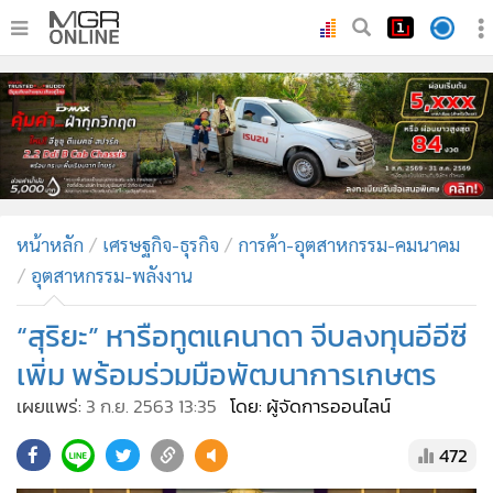
•
หน้าหลัก
•
ทันเหตุการณ์
•
ภาคใต้
•
ภูมิภาค
•
Online Section
หน้าหลัก
เศรษฐกิจ-ธุรกิจ
การค้า-อุตสาหกรรม-คมนาคม
•
บันเทิง
อุตสาหกรรม-พลังงาน
•
ผู้จัดการรายวัน
•
คอลัมนิสต์
“สุริยะ” หารือทูตแคนาดา จีบลงทุนอีอีซี
•
ละคร
เพิ่ม พร้อมร่วมมือพัฒนาการเกษตร
•
CbizReview
เผยแพร่:
3 ก.ย. 2563 13:35
โดย: ผู้จัดการออนไลน์
•
Cyber BIZ
472
•
ผู้จัดกวน