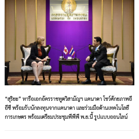
•
Good health & Well-being
•
Green Innovation & SD
•
Management & HR
•
MGR Live
•
Infographic
•
การเมือง
•
ท่องเที่ยว
•
กีฬา
•
ต่างประเทศ
•
Special Scoop
•
เศรษฐกิจ-ธุรกิจ
“สุริยะ” หารือเอกอัครราชทูตวิสามัญฯ แคนาดา โชว์ศักยภาพอี
•
จีน
อีซี พร้อมรับนักลงทุนจากแคนาดา และร่วมมือด้านเทคโนโลยี
•
ชุมชน-คุณภาพชีวิต
การเกษตร พร้อมเตรียมประชุมพีพีพี พ.ย.นี้ รูปแบบออนไลน์
•
อาชญากรรม
•
Motoring