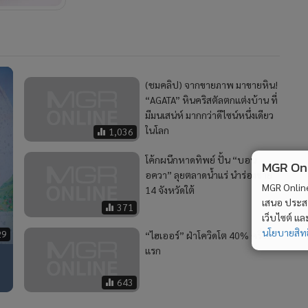
(ชมคลิป) จากขายภาพ มาขายหิน!
“AGATA” หินคริสตัลตกแต่งบ้าน ที่
มีมนเสน่ห์ มากกว่าดีไซน์หนึ่งเดียว
ในโลก
1,036
โค้กผนึกหาดทิพย์ ปั้น “บอน
MGR Onli
อควา” ลุยตลาดน้ำแร่ นำร่องขาย
MGR Online 
14 จังหวัดใต้
เสนอ ประสบก
371
เว็บไซต์ แ
นโยบายสิทธ
29
“ไฮเออร์” ฝ่าโควิดโต 40% ครึ่งปี
แรก
643