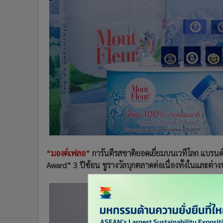
•
Management & HR
•
MGR Live
•
Infographic
•
การเมือง
•
ท่องเที่ยว
•
กีฬา
•
ต่างประเทศ
•
Special Scoop
•
เศรษฐกิจ-ธุรกิจ
•
จีน
•
ชุมชน-คุณภาพชีวิต
•
อาชญากรรม
“มองต์เฟลอ”
การันตีรสชาติยอดเยี่ยมบนเวทีโลก แบรนด์แ
•
Motoring
Award” 3 ปีซ้อน ชูรางวัลบุกตลาดต่อเนื่องทั้งในและต่า
•
เกม
•
วิทยาศาสตร์
•
SMEs
•
หุ้น