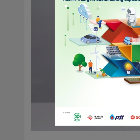
•
อินโดจีน
•
กองทุนรวม
•
Celeb Online
•
Factcheck
•
ญี่ปุ่น
•
News1
•
Gotomanager