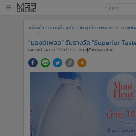
เลือกเครื่องมือท
•
หน้าหลัก
หน้าหลัก
เศรษฐกิจ-ธุรกิจ
ข่าวธุรกิจการตลาด
ข่าวประชาส
ค้นหา
•
ทันเหตุการณ์
Google
•
ภาคใต้
“มองต์เฟลอ” รับรางวัล “Superior Taste
•
ภูมิภาค
MGR Onl
เผยแพร่:
24 ก.ค. 2563 13:03
โดย: ผู้จัดการออนไลน์
•
Online Section
ค้นหาขั
•
บันเทิง
•
ผู้จัดการรายวัน
•
คอลัมนิสต์
•
ละคร
•
CbizReview
•
Cyber BIZ
•
ผู้จัดกวน
•
Good health & Well-being
•
Green Innovation & SD