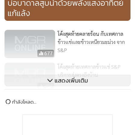
บ่อบาดาลสูบน้ำด้วยพลังแสงอาทิตย์
ตัน ซึ่งขึ้นอยู่กับคุณภาพของข้าว และกำหนดชนิดข้าวในการรับ
แก้แล้ง
ซื้อของโรงสี ขณะที่การแปรรูปเพื่อเพิ่มมูลค่า ขณะนี้มีกลุ่ม
เกษตรกรบางพื้นที่เริ่มสนใจที่จะแปรรูปผลผลิตข้าวเปลือกเป็น
ข้าวสารเอง เพื่อสร้างมูลค่าเพิ่มให้มากกว่าการนำข้าวเปลือกไป
โค้งสุดท้ายคลายร้อน​ กับเทศกาล
จำหน่ายให้แก่โรงสี หรืออาจแปรรูปเป็นผลิตภัณฑ์เพื่อจำหน่าย
ข้าวแช่และข้าวเหนียวมะม่วง​ จาก​
ในนามกลุ่ม อาทิ วิสาหกิจชุมชนกลุ่มแปรรูปผลผลิตทางการ
S&P
677
เกษตรบ้านโสกจาน อำเภอบ้านไผ่ จังหวัดขอนแก่น มีผลิตภัณฑ์
จากข้าวอินทรีย์ เช่น ข้าวหอมมะลิ ข้าวไรซ์เบอร์รี ข้าวตัง รวมทั้ง
โค้งสุดท้ายเทศกาลข้าวแช่ S&P
วิสาหกิจชุมชนกลุ่มหมูดำเหมยซานเกษตรพอเพียง อำเภอเทิง
บริการส่งตรงถึงบ้าน
แสดงเพิ่มเติม
จังหวัดเชียงราย มีผลิตภัณฑ์จากข้าวอินทรีย์ เช่น ข้าวกล้อง
498
อินทรีย์ ข้าวกล้องเพาะงอก และน้ำข้าวกล้องอินทรีย์ รวมทั้งยังมี
บริการ ส่งตรง ถึงบ้าน จากใจ S&P
ผลิตภัณฑ์ปลานิลอินทรีย์ และหมูดำอินทรีย์ เป็นต้น
ข่าวในหมวดล่าสุด
328
"ศุภจี" สั่งปรับโครงสร้าง “ท่องเที่ยว-วัฒนธรรม” ปฏิรูป
1
ทั้งนี้ ภาพรวมเกษตรกรมีความพึงพอใจต่อการดำเนินงาน
ราชการรับยุทธศาสตร์ฟื้นเศรษฐกิจ ดันไทยสู่ศูนย์กลาง
เศรษฐกิจฐานประสบการณ์
โครงการในระดับมาก ดังนั้น การพัฒนาเกษตรอินทรีย์ในระยะ