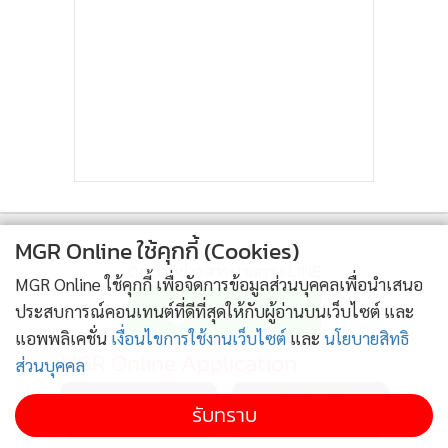
ต่อไป นอกจากการส่งเสริมพัฒนาศักยภาพการผลิต ควรส่งเสริม
2
และสนับสนุนกลุ่มเกษตรกรให้สามารถหาตลาดรองรับผลผลิต
เองได้ โดยเฉพาะกลุ่มเกษตรกรที่มีศักยภาพด้านการแปรรูป
ผู้เลี้ยงกุ้งขอบคุณ"อนุทิน" สั่งการรวดเร็ว รอผลสรุป
3
ผลผลิตและพัฒนาผลิตภัณฑ์ ต้องมีแผนการประชาสัมพันธ์ มี
ก.เกษตรไทย-มาเลเซีย ยกเลิกแบนกุ้งไทย
ช่องทางการทำการตลาดให้กลุ่มผู้บริโภคที่สนใจสินค้าเกษตร
กรมการค้าต่างประเทศเตรียมจัดพิธีประกาศผลและมอบ
อินทรีย์สามารถเข้าถึงได้ ซึ่งถือว่าเป็นงานที่ต้องมีการประสาน
4
รางวัล 30 สุดยอดผลงานเกษตรนวัตกรรมไทย พร้อมเชิญ
งานและบูรณาการร่วมกับหน่วยงานอื่นๆ ในการขยายตลาด
ชวน ร่วมลุ้นถ้วยพระราชทานฯ 12 มิถุนายนนี้
สินค้าเกษตรอินทรีย์ที่มีอยู่ให้กว้างขวางยิ่งขึ้น เพื่อช่วยเพิ่มรายได้
MGR Online ใช้คุกกี้ (Cookies)
ให้แก่เกษตรกรอย่างยั่งยืน
ข่าวอื่นในหมวด
MGR Online ใช้คุกกี้ เพื่อจัดการข้อมูลส่วนบุคคลเพื่อนำเสนอ
ประสบการณ์คอนเทนต์ที่ดีที่สุดให้กับผู้อ่านบนเว็บไซต์ และ
แอพพลิเคชั่น
เงื่อนไขการใช้งานเว็บไซต์
และ
นโยบายสิทธิ
ส่วนบุคคล
รับทราบ