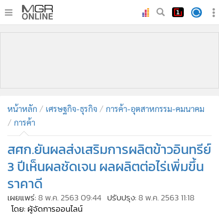
•
หน้าหลัก
•
ทันเหตุการณ์
•
ภาคใต้
•
ภูมิภาค
•
Online Section
หน้าหลัก
เศรษฐกิจ-ธุรกิจ
การค้า-อุตสาหกรรม-คมนาคม
•
บันเทิง
การค้า
•
ผู้จัดการรายวัน
•
คอลัมนิสต์
สศก.ยันผลส่งเสริมการผลิตข้าวอินทรีย์
•
ละคร
3 ปีเห็นผลชัดเจน ผลผลิตต่อไร่เพิ่มขึ้น
•
CbizReview
ราคาดี
•
Cyber BIZ
เผยแพร่:
8 พ.ค. 2563 09:44
ปรับปรุง:
8 พ.ค. 2563 11:18
•
ผู้จัดกวน
โดย: ผู้จัดการออนไลน์