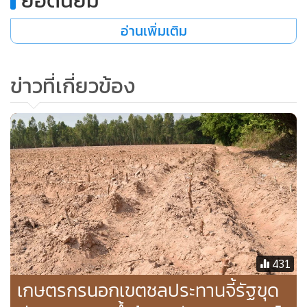
ยอดนิยม
จัดการศัตรูพืช การจัดการแหล่งน้ำ และการทำแนวกันชน ซึ่งส่ง
อ่านเพิ่มเติม
ผลดีต่อคุณภาพดิน ผลผลิต สิ่งแวดล้อม ตลอดจนสุขภาพของ
เกษตรกรเอง ทั้งนี้ เกษตรกรที่เข้าร่วมโครงการยังประสบปัญหา
ในการผลิต เช่น ขาดเงินทุน อายุมาก ขาดแคลนแรงงานและ
ข่าวที่เกี่ยวข้อง
แหล่งน้ำไม่เอื้ออำนวย
ส่วนด้านผลผลิต พบว่าผลผลิตข้าวอินทรีย์ของเกษตรกรที่ปรับ
เปลี่ยนเป็นรูปแบบอินทรีย์ในปีแรกจะลดลงเหลือ 304 กิโลกรัม
ต่อไร่เนื่องจากหยุดใช้สารเคมี แต่ในปี 2562 ซึ่งเป็นปีที่ 3 ที่เข้าสู่
อินทรีย์อย่างเต็มตัว จะได้รับผลผลิตเพิ่มขึ้นเป็น 376 กิโลกรัมต่อ
ไร่ เนื่องจากพื้นดินได้รับการฟื้นฟู และปรับสภาพจากเคมีเป็น
อินทรีย์ มีการปรับปรุงดินอย่างต่อเนื่อง ควบคู่กับการจัดการศัตรู
พืชแบบชีวภาพ ทำให้ผลผลิตเพิ่มขึ้นจากเดิม สำหรับราคา
431
จำหน่ายที่เกษตรกรได้รับโดยเฉลี่ย พบว่าไม่ค่อยผันผวนและมี
เกษตรกรนอกเขตชลประทานจี้รัฐขุด
ราคาสูงกว่าข้าวที่ผลิตแบบทั่วไปประมาณ 1,500-2,000 บาทต่อ