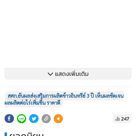
แสดงเพิ่มเติม
จากการลงพื้นที่สอบถามเกษตรกรที่เข้าร่วมโครงการฯ ในภาค
เหนือและภาคตะวันออกเฉียงเหนือ รวม 7 จังหวัด ได้แก่
สศก.ยันผลส่งเสริมการผลิตข้าวอินทรีย์ 3 ปี เห็นผลชัดเจน
เชียงใหม่ เชียงราย ลำปาง ศรีสะเกษ สุรินทร์ ร้อยเอ็ด และ
ผลผลิตต่อไร่เพิ่มขึ้น ราคาดี
ขอนแก่น เมื่อช่วงเดือนมีนาคม 63 พบว่า เกษตรกร 68%
สามารถนำความรู้เรื่องการผลิตข้าวอินทรีย์มาปฏิบัติได้ทั้งหมด
247
และอีก 32% ได้นำความรู้บางเรื่องมาปรับใช้ ได้แก่ การทำปุ๋ย
หมัก การปรับปรุงดินด้วยปุ๋ยพืชสด การใช้สารชีวภัณฑ์ในการ