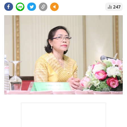
•
Good health & Well-being
247
•
Green Innovation & SD
•
Management & HR
•
MGR Live
•
Infographic
•
การเมือง
•
ท่องเที่ยว
•
กีฬา
•
ต่างประเทศ
•
Special Scoop
•
เศรษฐกิจ-ธุรกิจ
•
จีน
•
ชุมชน-คุณภาพชีวิต
•
อาชญากรรม
•
Motoring