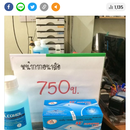
•
Good health & Well-being
1,135
•
Green Innovation & SD
•
Management & HR
•
MGR Live
•
Infographic
•
การเมือง
•
ท่องเที่ยว
•
กีฬา
•
ต่างประเทศ
•
Special Scoop
•
เศรษฐกิจ-ธุรกิจ
•
จีน
•
ชุมชน-คุณภาพชีวิต
•
อาชญากรรม
•
Motoring