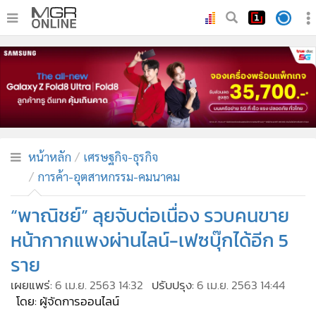
•
หน้าหลัก
•
ทันเหตุการณ์
•
ภาคใต้
•
ภูมิภาค
•
Online Section
หน้าหลัก
เศรษฐกิจ-ธุรกิจ
•
บันเทิง
การค้า-อุตสาหกรรม-คมนาคม
•
ผู้จัดการรายวัน
•
คอลัมนิสต์
“พาณิชย์” ลุยจับต่อเนื่อง รวบคนขาย
•
ละคร
หน้ากากแพงผ่านไลน์-เฟซบุ๊กได้อีก 5
•
CbizReview
ราย
•
Cyber BIZ
เผยแพร่:
6 เม.ย. 2563 14:32
ปรับปรุง:
6 เม.ย. 2563 14:44
•
ผู้จัดกวน
โดย: ผู้จัดการออนไลน์