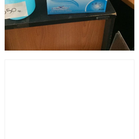
•
เกม
•
วิทยาศาสตร์
•
SMEs
•
หุ้น
•
อินโดจีน
•
กองทุนรวม
•
Celeb Online
•
Factcheck
•
ญี่ปุ่น
•
News1
•
Gotomanager