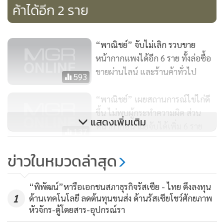
ค้าได้อีก 2 ราย
และการจำหน่าย
“หากประชาชนพบเห็นการกักตุนสินค้าหรือค้ากำไรเกินควร ขอ
“พาณิชย์” จับไม่เลิก รวบขาย
ให้ร้องเรียนได้ที่สายด่วนกรมการค้าภายใน 1569 และในต่าง
หน้ากากแพงได้อีก 6 ราย ทั้งล่อซื้อ
จังหวัดร้องเรียนได้ที่สำนักงานพาณิชย์จังหวัด หรือศูนย์ดำรง
ขายผ่านไลน์ และร้านค้าทั่วไป
593
ธรรมจังหวัด จะมีการเข้าไปตรวจสอบและดำเนินการตาม
กฎหมายต่อผู้กระทำความผิดทันที” นางลลิดากล่าว
“พาณิชย์” เผยสถานการณ์ไข่ไก่ดี
ขึ้น ไม่พบผู้กระทำความผิด ส่วน
แสดงเพิ่มเติม
หน้ากากอนามัยจับได้เพิ่ม 6 ราย
137
“พาณิชย์” เผยจับขาย “มาสก์”
ข่าวในหมวดล่าสุด
แพงได้อีก 5 ราย แต่ไข่ไก่
สถานการณ์ดีขึ้น ไม่พบคนทำผิด
788
“พิพัฒน์”หารือเอกชนสภาธุรกิจรัสเซีย - ไทย ดึงลงทุน
1
ด้านเทคโนโลยี ลดต้นทุนขนส่ง ด้านรัสเซียโชว์ศักยภาพ
หัวจักร-ตู้โดยสาร-อุปกรณ์รา