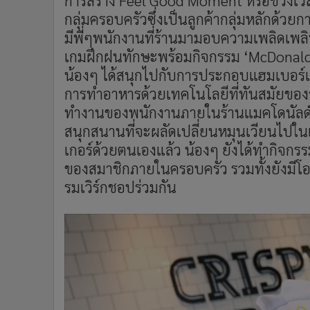
การสร้าง
Feel Good Moment
หรือช่วงเวล
กลุ่มครอบครัวซึ่งเป็นลูกค้ากลุ่มหลักด้วย
มีพี่ๆพนักงานที่ร้านมามอบความเพลิดเพล
เกมฝึกฝนทักษะพร้อมกิจกรรม
‘
McDonalds
น้องๆ ได้สนุกไปกับการประกอบแฮมเบอร์เกอร
การทำอาหารด้วยเทคโนโลยีที่ทันสมัยของ
ทำงานของพนักงานภายในร้านแมคโดนัลด
สนุกสนานที่จะผลัดเปลี่ยนหมุนเวียนไป
เกอร์ด้วยตนเองแล้ว น้องๆ ยังได้ทำกิจกรร
ของสมาชิกภายในครอบครัว รวมทั้งยังมีโอกา
รมเวิร์กชอปร่วมกัน