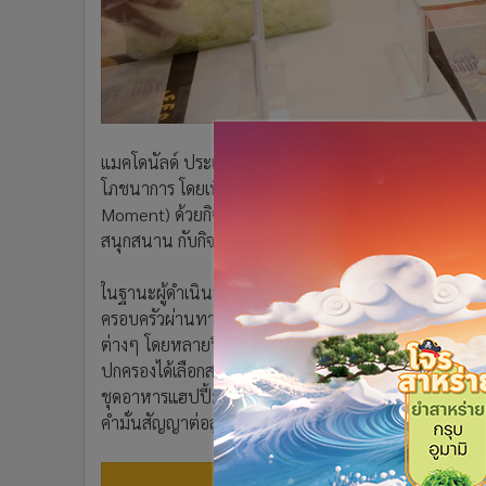
•
อินโดจีน
•
กองทุนรวม
•
Celeb Online
•
Factcheck
•
ญี่ปุ่น
แมคโดนัลด์ ประเทศไทย เดินหน้าขยายตลาดกลุ่มลูกค้าคร
•
News1
โภชนาการ โดยเพิ่มทางเลือกเมนูอาหารในชุดแฮปปี้มีล รว
•
Gotomanager
Moment) ด้วยกิจกรรมหลากหลายที่สร้างความผูกพันอันดีใ
สนุกสนาน กับกิจกรรมง่ายๆ ที่สมาชิกทุกคนสามารถแบ่งปัน
ในฐานะผู้ดำเนินธุรกิจร้านอาหารบริการด่วนที่เป็นแบรนด์ระ
ครอบครัวผ่านทางชุดอาหารแห่งความสุข หรือแฮปปี้มีล 
ต่างๆ โดยหลายปีที่ผ่านมานี้แมคโดนัลด์ได้สร้างสรรค์เมนู
ปกครองได้เลือกสรรอาหารที่มีประโยชน์ให้แก่เด็กๆ นับตั
ชุดอาหารแฮปปี้มีล และปรับเพิ่มเมนูแพนเค้ก ในชุดอาหารเ
คำมั่นสัญญาต่อลูกค้ากลุ่มครอบครัว (Commitment to Fa