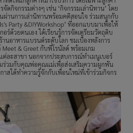
าที่ดีให้แก่ลูกค้าที่มาใช้บริการ โดยเฉพาะลูกค้า
การจัดกิจกรรมต่างๆ เช่น
‘
กิจกรรมเล่านิทาน
’
โดย
ินผ่านการเล่านิทานพร้อมคติสอนใจ ร่วมสนุกกับ
's Party &
DIY
Workshop
’
ที่ออกแบบมาเพื่อให้
์ด้วยตนเอง ได้เรียนรู้การจัดเตรียมวัตถุดิบ
ร้านอาหารแบรนด์ระดับโลก ชมเบื้องหลังการ
์
Meet & Greet
กับพี่โรนัลด์ พร้อมเกม
ในแต่ละสาขา นอกจากประสบการณ์ทำเมนูเบอร์
มร่วมกับคุณพ่อคุณแม่เพื่อส่งเสริมความผูกพัน
สได้ทำความรู้จักกับเพื่อนใหม่ที่เข้าร่วมกิจกร