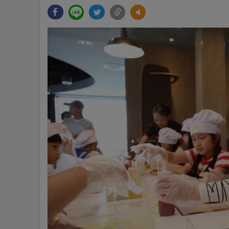
•
Management & HR
•
MGR Live
•
Infographic
•
การเมือง
•
ท่องเที่ยว
•
กีฬา
•
ต่างประเทศ
•
Special Scoop
•
เศรษฐกิจ-ธุรกิจ
•
จีน
•
ชุมชน-คุณภาพชีวิต
•
อาชญากรรม
•
Motoring
•
เกม
•
วิทยาศาสตร์
•
SMEs
•
หุ้น