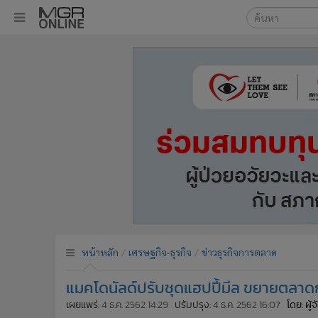
เลือกเครื่องมือท
•
หน้าหลัก
ค้นหา
•
ทันเหตุการณ์
Google
•
ภาคใต้
•
ภูมิภาค
MGR Onl
•
Online Section
ค้นหาขั
•
บันเทิง
•
ผู้จัดการรายวัน
•
คอลัมนิสต์
•
ละคร
•
CbizReview
•
Cyber BIZ
หน้าหลัก
เศรษฐกิจ-ธุรกิจ
ข่าวธุรกิจการตลาด
•
ผู้จัดกวน
แมคโดนัลด์ปรับชุดแฮปปี้มีล ขยายตลาดก
•
Good health & Well-being
•
Green Innovation & SD
เผยแพร่:
4 ธ.ค. 2562 14:29
ปรับปรุง:
4 ธ.ค. 2562 16:07
โดย: ผู