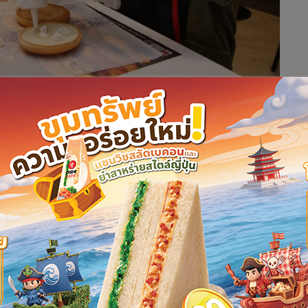
อบครัว (Family) ตอกย้ำคำมั่นสัญญาปรับปรุงคุณค่าทาง
มทั้งเน้นสร้างประสบการณ์และช่วงเวลาที่ดี (Feel Good
ห้แก่สมาชิกทุกคนในครอบครัวเพื่อสร้างความรู้สึกพิเศษ ความ
ช่วงเวลาที่ดีร่วมกัน (Truly Together)
ดับโลก เรามุ่งมั่นที่จะส่งมอบอาหารที่มีคุณภาพให้แก่ลูกค้ากลุ่ม
ด้วยการนำเสนอเมนูแสนอร่อยอย่างแมคนักเก็ตและแฮมเบอร์เกอร์
อาหารใหม่ๆ ที่มีคุณค่าทางโภชนาการเพื่อเป็นทางเลือกให้แก่ผู้
้งแต่ปี 2556 แมคโดนัลด์ ประเทศไทยได้เพิ่มเมนูแอปเปิลสไลซ์ใน
ช้าสำหรับเด็กเมื่อช่วงต้นปีที่ผ่านมา และยังคงมุ่งมั่นทำตาม
milies)