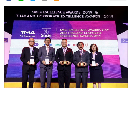
•
Good health & Well-being
•
Green Innovation & SD
•
Management & HR
•
MGR Live
•
Infographic
•
การเมือง
•
ท่องเที่ยว
•
กีฬา
•
ต่างประเทศ
•
Special Scoop
•
เศรษฐกิจ-ธุรกิจ
•
จีน
•
ชุมชน-คุณภาพชีวิต
•
อาชญากรรม
•
Motoring