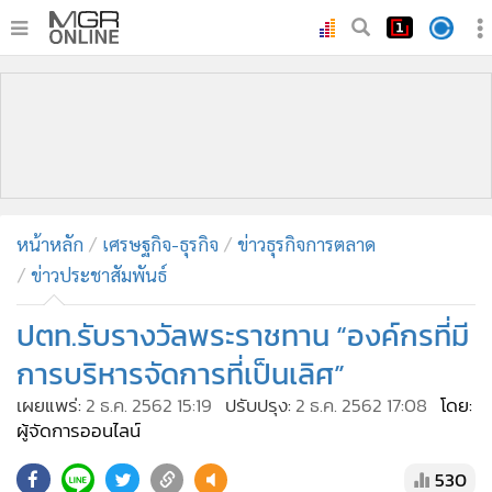
•
หน้าหลัก
•
ทันเหตุการณ์
•
ภาคใต้
•
ภูมิภาค
•
Online Section
หน้าหลัก
เศรษฐกิจ-ธุรกิจ
ข่าวธุรกิจการตลาด
•
บันเทิง
ข่าวประชาสัมพันธ์
•
ผู้จัดการรายวัน
•
คอลัมนิสต์
ปตท.รับรางวัลพระราชทาน “องค์กรที่มี
•
ละคร
การบริหารจัดการที่เป็นเลิศ”
•
CbizReview
เผยแพร่:
2 ธ.ค. 2562 15:19
ปรับปรุง:
2 ธ.ค. 2562 17:08
โดย:
•
Cyber BIZ
ผู้จัดการออนไลน์
•
ผู้จัดกวน
530